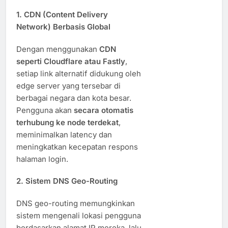
1.
CDN (Content Delivery
Network) Berbasis Global
Dengan menggunakan
CDN
seperti Cloudflare atau Fastly
,
setiap link alternatif didukung oleh
edge server yang tersebar di
berbagai negara dan kota besar.
Pengguna akan
secara otomatis
terhubung ke node terdekat
,
meminimalkan latency dan
meningkatkan kecepatan respons
halaman login.
2.
Sistem DNS Geo-Routing
DNS geo-routing memungkinkan
sistem mengenali lokasi pengguna
berdasarkan alamat IP mereka, lalu