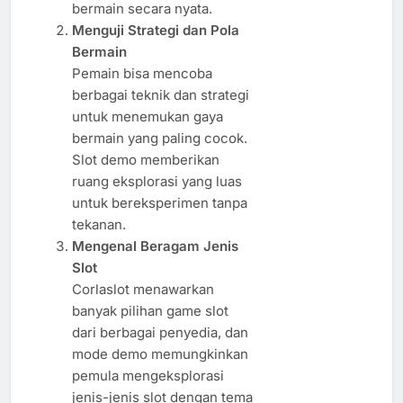
bermain secara nyata.
Menguji Strategi dan Pola
Bermain
Pemain bisa mencoba
berbagai teknik dan strategi
untuk menemukan gaya
bermain yang paling cocok.
Slot demo memberikan
ruang eksplorasi yang luas
untuk bereksperimen tanpa
tekanan.
Mengenal Beragam Jenis
Slot
Corlaslot menawarkan
banyak pilihan game slot
dari berbagai penyedia, dan
mode demo memungkinkan
pemula mengeksplorasi
jenis-jenis slot dengan tema