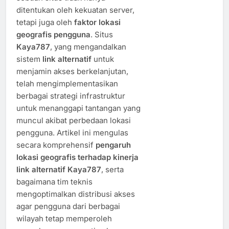
ditentukan oleh kekuatan server,
tetapi juga oleh
faktor lokasi
geografis pengguna
. Situs
Kaya787
, yang mengandalkan
sistem
link alternatif
untuk
menjamin akses berkelanjutan,
telah mengimplementasikan
berbagai strategi infrastruktur
untuk menanggapi tantangan yang
muncul akibat perbedaan lokasi
pengguna. Artikel ini mengulas
secara komprehensif
pengaruh
lokasi geografis terhadap kinerja
link alternatif Kaya787
, serta
bagaimana tim teknis
mengoptimalkan distribusi akses
agar pengguna dari berbagai
wilayah tetap memperoleh