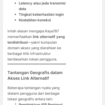
Latency atau jeda transmisi
data
Tingkat keberhasilan login
Kestabilan koneksi
Inilah alasan mengapa Kaya787
memanfaatkan
link alternatif yang
terdistribusi
—yakni kumpulan
domain akses yang diarahkan ke
berbagai titik infrastruktur
berdasarkan lokasi pengguna.
Tantangan Geografis dalam
Akses Link Alternatif
Beberapa tantangan nyata yang
dialami pengguna dari berbagai
lokasi geografis antara lain:
Pemblokiran ISP Regional