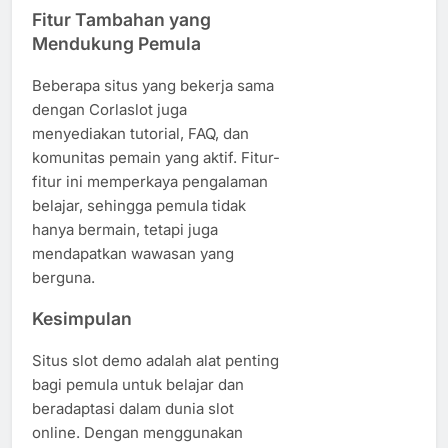
Fitur Tambahan yang
Mendukung Pemula
Beberapa situs yang bekerja sama
dengan Corlaslot juga
menyediakan tutorial, FAQ, dan
komunitas pemain yang aktif. Fitur-
fitur ini memperkaya pengalaman
belajar, sehingga pemula tidak
hanya bermain, tetapi juga
mendapatkan wawasan yang
berguna.
Kesimpulan
Situs slot demo adalah alat penting
bagi pemula untuk belajar dan
beradaptasi dalam dunia slot
online. Dengan menggunakan