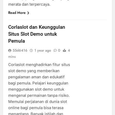
merata dan terpercaya.
Read More
Corlaslot dan Keunggulan
Situs Slot Demo untuk
Pemula
55d6416
1 year ago
0
4
mins
Corlaslot menghadirkan fitur situs
slot demo yang memberikan
pengalaman aman dan edukatif
bagi pemula. Pelajari keunggulan
menggunakan slot demo untuk
mengenal permainan tanpa risiko.
Memulai perjalanan di dunia slot
online bagi pemula bisa terasa
menantang. Banyak istilah dan