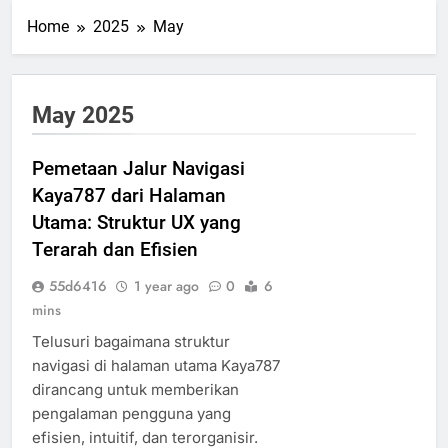
Home
2025
May
May 2025
Pemetaan Jalur Navigasi
Kaya787 dari Halaman
Utama: Struktur UX yang
Terarah dan Efisien
55d6416
1 year ago
0
6
mins
Telusuri bagaimana struktur
navigasi di halaman utama Kaya787
dirancang untuk memberikan
pengalaman pengguna yang
efisien, intuitif, dan terorganisir.