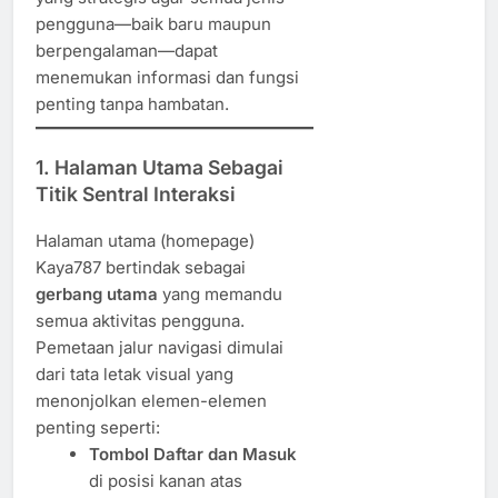
pengguna—baik baru maupun
berpengalaman—dapat
menemukan informasi dan fungsi
penting tanpa hambatan.
1. Halaman Utama Sebagai
Titik Sentral Interaksi
Halaman utama (homepage)
Kaya787 bertindak sebagai
gerbang utama
yang memandu
semua aktivitas pengguna.
Pemetaan jalur navigasi dimulai
dari tata letak visual yang
menonjolkan elemen-elemen
penting seperti:
Tombol Daftar dan Masuk
di posisi kanan atas