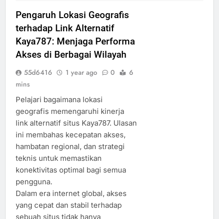
Pengaruh Lokasi Geografis
terhadap Link Alternatif
Kaya787: Menjaga Performa
Akses di Berbagai Wilayah
55d6416
1 year ago
0
6
mins
Pelajari bagaimana lokasi
geografis memengaruhi kinerja
link alternatif situs Kaya787. Ulasan
ini membahas kecepatan akses,
hambatan regional, dan strategi
teknis untuk memastikan
konektivitas optimal bagi semua
pengguna.
Dalam era internet global, akses
yang cepat dan stabil terhadap
sebuah situs tidak hanya