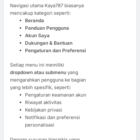
Navigasi utama Kaya787 biasanya
mencakup kategori seperti:
Beranda
Panduan Pengguna
Akun Saya
Dukungan & Bantuan
Pengaturan dan Preferensi
Setiap menu ini memiliki
dropdown atau submenu
yang
mengarahkan pengguna ke bagian
yang lebih spesifik, seperti:
Pengaturan keamanan akun
Riwayat aktivitas
Kebijakan privasi
Notifikasi dan preferensi
personalisasi
Dengan susunan hierarkis yang