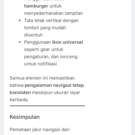
hamburger
untuk
menyederhanakan tampilan
Tata letak vertikal dengan
tombol yang mudah
disentuh
Penggunaan
ikon universal
seperti gear untuk
pengaturan, dan lonceng
untuk notifikasi
Semua elemen ini memastikan
bahwa
pengalaman navigasi tetap
konsisten
meskipun ukuran layar
berbeda.
Kesimpulan
Pemetaan jalur navigasi dari