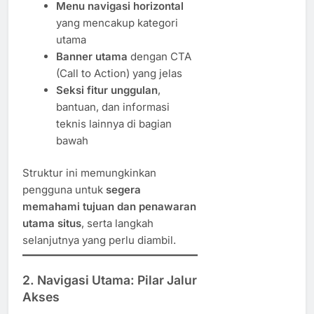
Menu navigasi horizontal
yang mencakup kategori
utama
Banner utama
dengan CTA
(Call to Action) yang jelas
Seksi fitur unggulan
,
bantuan, dan informasi
teknis lainnya di bagian
bawah
Struktur ini memungkinkan
pengguna untuk
segera
memahami tujuan dan penawaran
utama situs
, serta langkah
selanjutnya yang perlu diambil.
2. Navigasi Utama: Pilar Jalur
Akses