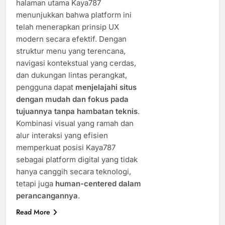
halaman utama Kaya787
menunjukkan bahwa platform ini
telah menerapkan prinsip UX
modern secara efektif. Dengan
struktur menu yang terencana,
navigasi kontekstual yang cerdas,
dan dukungan lintas perangkat,
pengguna dapat
menjelajahi situs
dengan mudah dan fokus pada
tujuannya tanpa hambatan teknis
.
Kombinasi visual yang ramah dan
alur interaksi yang efisien
memperkuat posisi Kaya787
sebagai platform digital yang tidak
hanya canggih secara teknologi,
tetapi juga
human-centered dalam
perancangannya
.
Read More