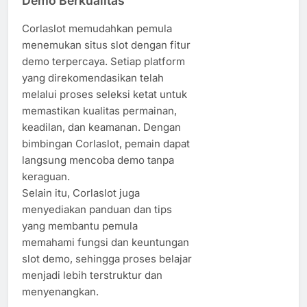
Demo Berkualitas
Corlaslot memudahkan pemula
menemukan situs slot dengan fitur
demo terpercaya. Setiap platform
yang direkomendasikan telah
melalui proses seleksi ketat untuk
memastikan kualitas permainan,
keadilan, dan keamanan. Dengan
bimbingan Corlaslot, pemain dapat
langsung mencoba demo tanpa
keraguan.
Selain itu, Corlaslot juga
menyediakan panduan dan tips
yang membantu pemula
memahami fungsi dan keuntungan
slot demo, sehingga proses belajar
menjadi lebih terstruktur dan
menyenangkan.