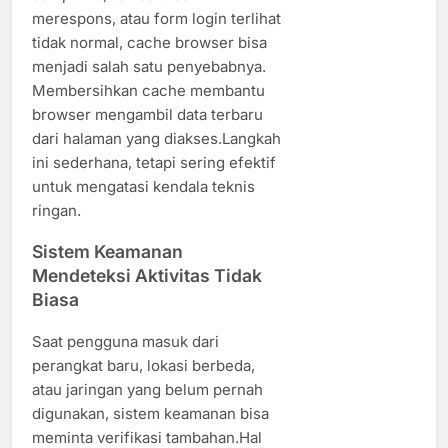
merespons, atau form login terlihat
tidak normal, cache browser bisa
menjadi salah satu penyebabnya.
Membersihkan cache membantu
browser mengambil data terbaru
dari halaman yang diakses.Langkah
ini sederhana, tetapi sering efektif
untuk mengatasi kendala teknis
ringan.
Sistem Keamanan
Mendeteksi Aktivitas Tidak
Biasa
Saat pengguna masuk dari
perangkat baru, lokasi berbeda,
atau jaringan yang belum pernah
digunakan, sistem keamanan bisa
meminta verifikasi tambahan.Hal