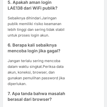
5. Apakah aman login
LAE138 dari WiFi publik?
Sebaiknya dihindari.Jaringan
publik memiliki risiko keamanan
lebih tinggi dan sering tidak stabil
untuk proses login akun.
6. Berapa kali sebaiknya
mencoba login jika gagal?
Jangan terlalu sering mencoba
dalam waktu singkat.Periksa data
akun, koneksi, browser, dan
gunakan pemulihan password jika
diperlukan.
7. Apa tanda bahwa masalah
berasal dari browser?