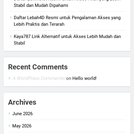
Stabil dan Mudah Dipahami
Daftar Lebah4D Resmi untuk Pengalaman Akses yang
Lebih Praktis dan Terarah
Kaya787 Link Alternatif untuk Akses Lebih Mudah dan
Stabil
Recent Comments
A WordPress Commenter
on
Hello world!
Archives
June 2026
May 2026