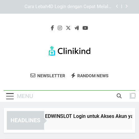
Skip
Daftar Edwinslot Resmi untuk Akses Akun yang
to
Lebih Stabil dan Mudah Dipahami
content
Daftar Lebah4D Resmi untuk Pengalaman Akses
yang Lebih Praktis dan Terarah
Panduan Lengkap EDWINSLOT Login untuk Akses
Akun yang Lebih Stabil
Cara Lebah4D Login dengan Cepat Melalui
Perangkat Mobile
Daftar Edwinslot Resmi untuk Akses Akun yang
Lebih Stabil dan Mudah Dipahami
Clinikind
Dapatkan Layanan Medis Profesional Di
Daftar Lebah4D Resmi untuk Pengalaman Akses
NEWSLETTER
RANDOM NEWS
yang Lebih Praktis dan Terarah
Clinikind.
MENU
nduan Lengkap EDWINSLOT Login untuk Akses Akun yang Lebi
HEADLINES
Month Ago