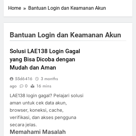
Home
Bantuan Login dan Keamanan Akun
Bantuan Login dan Keamanan Akun
Solusi LAE138 Login Gagal
yang Bisa Dicoba dengan
Mudah dan Aman
55d6416
3 months
ago
0
16 mins
LAE138 login gagal? Pelajari solusi
aman untuk cek data akun,
browser, koneksi, cache,
verifikasi, dan akses pengguna
secara jelas.
Memahami Masalah