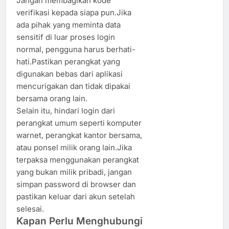
Jangan membagikan kode
verifikasi kepada siapa pun.Jika
ada pihak yang meminta data
sensitif di luar proses login
normal, pengguna harus berhati-
hati.Pastikan perangkat yang
digunakan bebas dari aplikasi
mencurigakan dan tidak dipakai
bersama orang lain.
Selain itu, hindari login dari
perangkat umum seperti komputer
warnet, perangkat kantor bersama,
atau ponsel milik orang lain.Jika
terpaksa menggunakan perangkat
yang bukan milik pribadi, jangan
simpan password di browser dan
pastikan keluar dari akun setelah
selesai.
Kapan Perlu Menghubungi