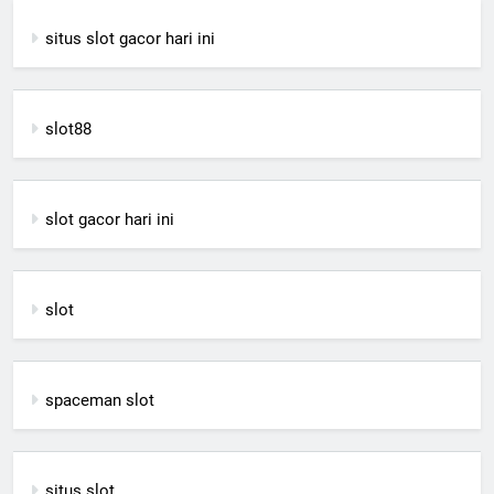
situs slot gacor hari ini
slot88
slot gacor hari ini
slot
spaceman slot
situs slot