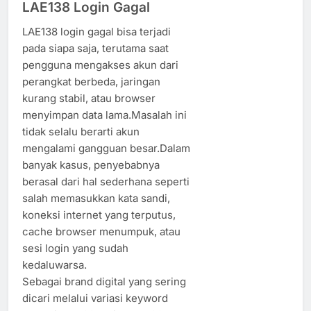
LAE138 Login Gagal
LAE138 login gagal bisa terjadi
pada siapa saja, terutama saat
pengguna mengakses akun dari
perangkat berbeda, jaringan
kurang stabil, atau browser
menyimpan data lama.Masalah ini
tidak selalu berarti akun
mengalami gangguan besar.Dalam
banyak kasus, penyebabnya
berasal dari hal sederhana seperti
salah memasukkan kata sandi,
koneksi internet yang terputus,
cache browser menumpuk, atau
sesi login yang sudah
kedaluwarsa.
Sebagai brand digital yang sering
dicari melalui variasi keyword