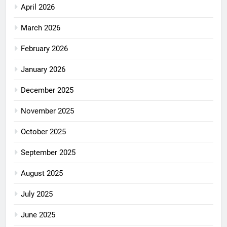
April 2026
March 2026
February 2026
January 2026
December 2025
November 2025
October 2025
September 2025
August 2025
July 2025
June 2025