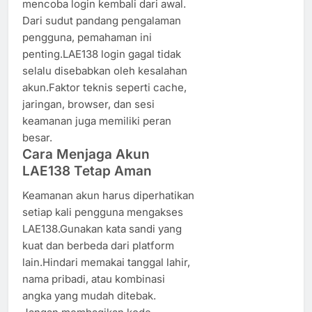
mencoba login kembali dari awal.
Dari sudut pandang pengalaman
pengguna, pemahaman ini
penting.LAЕ138 login gagal tidak
selalu disebabkan oleh kesalahan
akun.Faktor teknis seperti cache,
jaringan, browser, dan sesi
keamanan juga memiliki peran
besar.
Cara Menjaga Akun
LAE138 Tetap Aman
Keamanan akun harus diperhatikan
setiap kali pengguna mengakses
LAE138.Gunakan kata sandi yang
kuat dan berbeda dari platform
lain.Hindari memakai tanggal lahir,
nama pribadi, atau kombinasi
angka yang mudah ditebak.