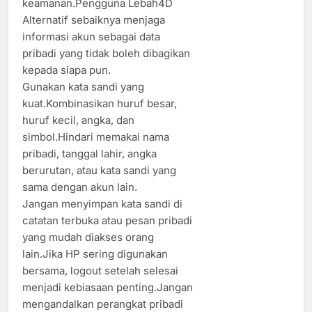
keamanan.Pengguna Lebah4D
Alternatif sebaiknya menjaga
informasi akun sebagai data
pribadi yang tidak boleh dibagikan
kepada siapa pun.
Gunakan kata sandi yang
kuat.Kombinasikan huruf besar,
huruf kecil, angka, dan
simbol.Hindari memakai nama
pribadi, tanggal lahir, angka
berurutan, atau kata sandi yang
sama dengan akun lain.
Jangan menyimpan kata sandi di
catatan terbuka atau pesan pribadi
yang mudah diakses orang
lain.Jika HP sering digunakan
bersama, logout setelah selesai
menjadi kebiasaan penting.Jangan
mengandalkan perangkat pribadi