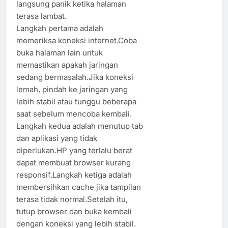
langsung panik ketika halaman
terasa lambat.
Langkah pertama adalah
memeriksa koneksi internet.Coba
buka halaman lain untuk
memastikan apakah jaringan
sedang bermasalah.Jika koneksi
lemah, pindah ke jaringan yang
lebih stabil atau tunggu beberapa
saat sebelum mencoba kembali.
Langkah kedua adalah menutup tab
dan aplikasi yang tidak
diperlukan.HP yang terlalu berat
dapat membuat browser kurang
responsif.Langkah ketiga adalah
membersihkan cache jika tampilan
terasa tidak normal.Setelah itu,
tutup browser dan buka kembali
dengan koneksi yang lebih stabil.