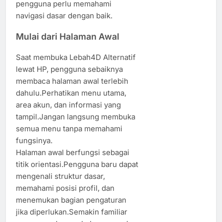
pengguna perlu memahami
navigasi dasar dengan baik.
Mulai dari Halaman Awal
Saat membuka Lebah4D Alternatif
lewat HP, pengguna sebaiknya
membaca halaman awal terlebih
dahulu.Perhatikan menu utama,
area akun, dan informasi yang
tampil.Jangan langsung membuka
semua menu tanpa memahami
fungsinya.
Halaman awal berfungsi sebagai
titik orientasi.Pengguna baru dapat
mengenali struktur dasar,
memahami posisi profil, dan
menemukan bagian pengaturan
jika diperlukan.Semakin familiar