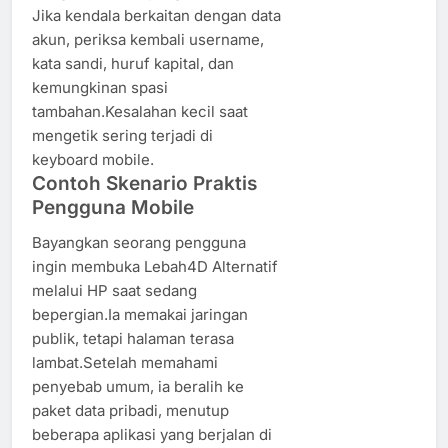
Jika kendala berkaitan dengan data
akun, periksa kembali username,
kata sandi, huruf kapital, dan
kemungkinan spasi
tambahan.Kesalahan kecil saat
mengetik sering terjadi di
keyboard mobile.
Contoh Skenario Praktis
Pengguna Mobile
Bayangkan seorang pengguna
ingin membuka Lebah4D Alternatif
melalui HP saat sedang
bepergian.Ia memakai jaringan
publik, tetapi halaman terasa
lambat.Setelah memahami
penyebab umum, ia beralih ke
paket data pribadi, menutup
beberapa aplikasi yang berjalan di