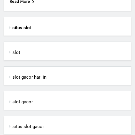
Read More
situs slot
slot
slot gacor hari ini
slot gacor
situs slot gacor