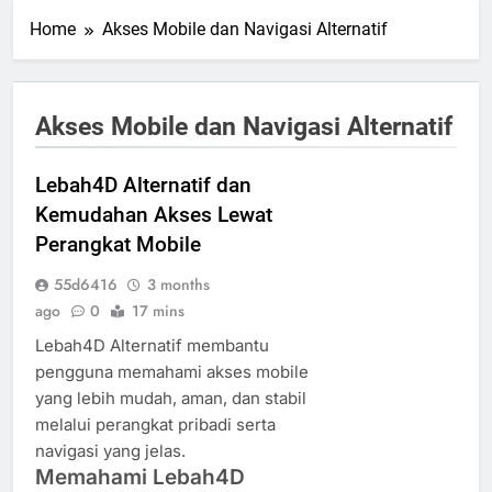
Home
Akses Mobile dan Navigasi Alternatif
Akses Mobile dan Navigasi Alternatif
Lebah4D Alternatif dan
Kemudahan Akses Lewat
Perangkat Mobile
55d6416
3 months
ago
0
17 mins
Lebah4D Alternatif membantu
pengguna memahami akses mobile
yang lebih mudah, aman, dan stabil
melalui perangkat pribadi serta
navigasi yang jelas.
Memahami Lebah4D