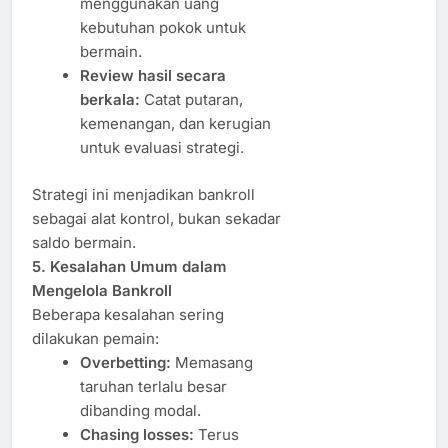
menggunakan uang
kebutuhan pokok untuk
bermain.
Review hasil secara
berkala:
Catat putaran,
kemenangan, dan kerugian
untuk evaluasi strategi.
Strategi ini menjadikan bankroll
sebagai alat kontrol, bukan sekadar
saldo bermain.
5. Kesalahan Umum dalam
Mengelola Bankroll
Beberapa kesalahan sering
dilakukan pemain:
Overbetting:
Memasang
taruhan terlalu besar
dibanding modal.
Chasing losses:
Terus