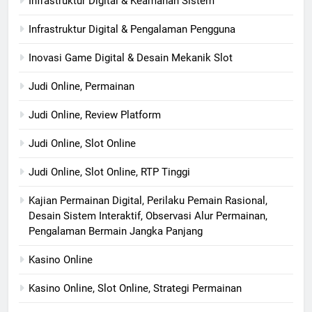
Infrastruktur Digital & Keamanan Sistem
Infrastruktur Digital & Pengalaman Pengguna
Inovasi Game Digital & Desain Mekanik Slot
Judi Online, Permainan
Judi Online, Review Platform
Judi Online, Slot Online
Judi Online, Slot Online, RTP Tinggi
Kajian Permainan Digital, Perilaku Pemain Rasional,
Desain Sistem Interaktif, Observasi Alur Permainan,
Pengalaman Bermain Jangka Panjang
Kasino Online
Kasino Online, Slot Online, Strategi Permainan