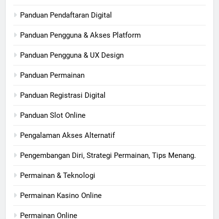
Panduan Pendaftaran Digital
Panduan Pengguna & Akses Platform
Panduan Pengguna & UX Design
Panduan Permainan
Panduan Registrasi Digital
Panduan Slot Online
Pengalaman Akses Alternatif
Pengembangan Diri, Strategi Permainan, Tips Menang.
Permainan & Teknologi
Permainan Kasino Online
Permainan Online