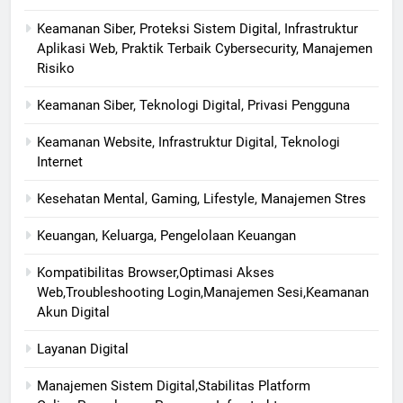
Keamanan Siber, Proteksi Sistem Digital, Infrastruktur
Aplikasi Web, Praktik Terbaik Cybersecurity, Manajemen
Risiko
Keamanan Siber, Teknologi Digital, Privasi Pengguna
Keamanan Website, Infrastruktur Digital, Teknologi
Internet
Kesehatan Mental, Gaming, Lifestyle, Manajemen Stres
Keuangan, Keluarga, Pengelolaan Keuangan
Kompatibilitas Browser,Optimasi Akses
Web,Troubleshooting Login,Manajemen Sesi,Keamanan
Akun Digital
Layanan Digital
Manajemen Sistem Digital,Stabilitas Platform