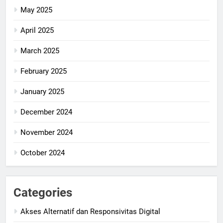
May 2025
April 2025
March 2025
February 2025
January 2025
December 2024
November 2024
October 2024
Categories
Akses Alternatif dan Responsivitas Digital