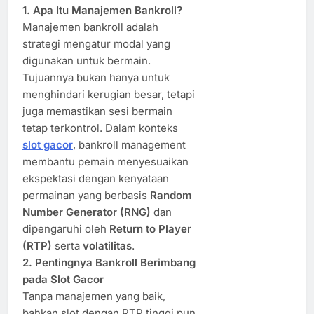
1. Apa Itu Manajemen Bankroll?
Manajemen bankroll adalah
strategi mengatur modal yang
digunakan untuk bermain.
Tujuannya bukan hanya untuk
menghindari kerugian besar, tetapi
juga memastikan sesi bermain
tetap terkontrol. Dalam konteks
slot gacor
, bankroll management
membantu pemain menyesuaikan
ekspektasi dengan kenyataan
permainan yang berbasis
Random
Number Generator (RNG)
dan
dipengaruhi oleh
Return to Player
(RTP)
serta
volatilitas
.
2. Pentingnya Bankroll Berimbang
pada Slot Gacor
Tanpa manajemen yang baik,
bahkan slot dengan RTP tinggi pun