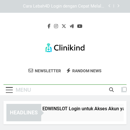
Skip
Daftar Edwinslot Resmi untuk Akses Akun yang
to
Lebih Stabil dan Mudah Dipahami
content
Daftar Lebah4D Resmi untuk Pengalaman Akses
yang Lebih Praktis dan Terarah
Panduan Lengkap EDWINSLOT Login untuk Akses
Akun yang Lebih Stabil
Cara Lebah4D Login dengan Cepat Melalui
Perangkat Mobile
Daftar Edwinslot Resmi untuk Akses Akun yang
Lebih Stabil dan Mudah Dipahami
Clinikind
Dapatkan Layanan Medis Profesional Di
Daftar Lebah4D Resmi untuk Pengalaman Akses
NEWSLETTER
RANDOM NEWS
yang Lebih Praktis dan Terarah
Clinikind.
MENU
nduan Lengkap EDWINSLOT Login untuk Akses Akun yang Lebi
HEADLINES
Month Ago