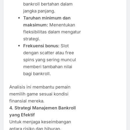
bankroll bertahan dalam
jangka panjang.
Taruhan minimum dan
maksimum:
Menentukan
fleksibilitas dalam mengatur
strategi.
Frekuensi bonus:
Slot
dengan scatter atau free
spins yang sering muncul
memberi tambahan nilai
bagi bankroll.
Analisis ini membantu pemain
memilih game sesuai kondisi
finansial mereka.
4. Strategi Manajemen Bankroll
yang Efektif
Untuk menjaga keseimbangan
antara risiko dan hiburan,