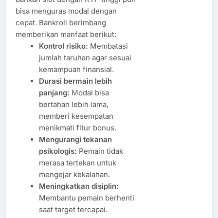
bisa menguras modal dengan
cepat. Bankroll berimbang
memberikan manfaat berikut:
Kontrol risiko:
Membatasi
jumlah taruhan agar sesuai
kemampuan finansial.
Durasi bermain lebih
panjang:
Modal bisa
bertahan lebih lama,
memberi kesempatan
menikmati fitur bonus.
Mengurangi tekanan
psikologis:
Pemain tidak
merasa tertekan untuk
mengejar kekalahan.
Meningkatkan disiplin:
Membantu pemain berhenti
saat target tercapai.