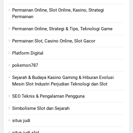
Permainan Online, Slot Online, Kasino, Strategi
Permainan
Permainan Online, Strategi & Tips, Teknologi Game
Permainan Slot, Casino Online, Slot Gacor
Platform Digital
pokemon787
Sejarah & Budaya Kasino Gaming & Hiburan Evolusi
Mesin Slot Industri Perjudian Teknologi dan Slot
SEO Teknis & Pengalaman Pengguna
Simbolisme Slot dan Sejarah
situs judi
situs judi slot