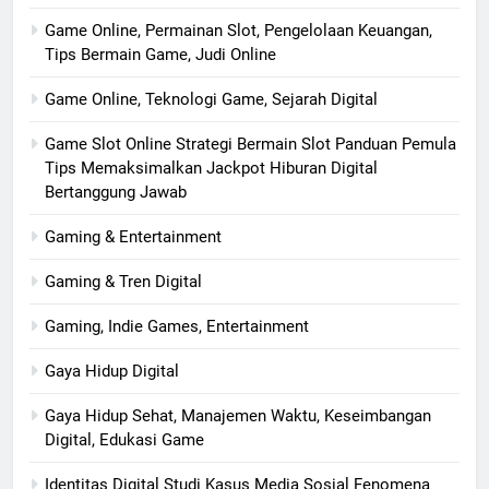
Game Online, Permainan Slot, Pengelolaan Keuangan,
Tips Bermain Game, Judi Online
Game Online, Teknologi Game, Sejarah Digital
Game Slot Online Strategi Bermain Slot Panduan Pemula
Tips Memaksimalkan Jackpot Hiburan Digital
Bertanggung Jawab
Gaming & Entertainment
Gaming & Tren Digital
Gaming, Indie Games, Entertainment
Gaya Hidup Digital
Gaya Hidup Sehat, Manajemen Waktu, Keseimbangan
Digital, Edukasi Game
Identitas Digital Studi Kasus Media Sosial Fenomena