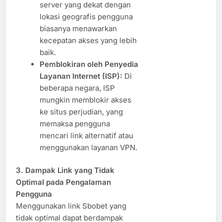
server yang dekat dengan
lokasi geografis pengguna
biasanya menawarkan
kecepatan akses yang lebih
baik.
Pemblokiran oleh Penyedia
Layanan Internet (ISP):
Di
beberapa negara, ISP
mungkin memblokir akses
ke situs perjudian, yang
memaksa pengguna
mencari link alternatif atau
menggunakan layanan VPN.
3. Dampak Link yang Tidak
Optimal pada Pengalaman
Pengguna
Menggunakan link Sbobet yang
tidak optimal dapat berdampak