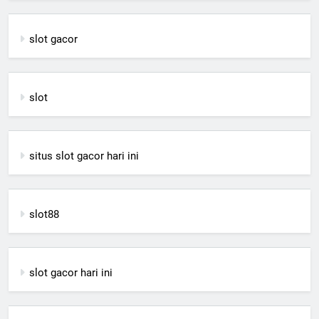
slot gacor
slot
situs slot gacor hari ini
slot88
slot gacor hari ini