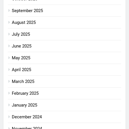
September 2025
August 2025
July 2025
June 2025
May 2025
April 2025
March 2025
February 2025
January 2025
December 2024
November 2024