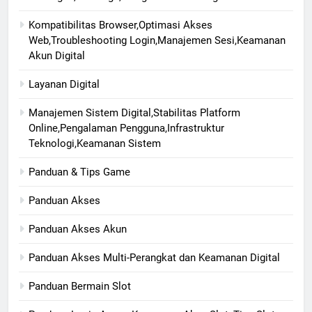
Kompatibilitas Browser,Optimasi Akses
Web,Troubleshooting Login,Manajemen Sesi,Keamanan
Akun Digital
Layanan Digital
Manajemen Sistem Digital,Stabilitas Platform
Online,Pengalaman Pengguna,Infrastruktur
Teknologi,Keamanan Sistem
Panduan & Tips Game
Panduan Akses
Panduan Akses Akun
Panduan Akses Multi-Perangkat dan Keamanan Digital
Panduan Bermain Slot