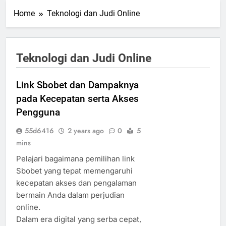
Home
Teknologi dan Judi Online
Teknologi dan Judi Online
Link Sbobet dan Dampaknya
pada Kecepatan serta Akses
Pengguna
55d6416
2 years ago
0
5
mins
Pelajari bagaimana pemilihan link
Sbobet yang tepat memengaruhi
kecepatan akses dan pengalaman
bermain Anda dalam perjudian
online.
Dalam era digital yang serba cepat,