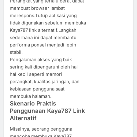
Perangkat yang terlalu berat dapat
membuat browser lambat
merespons.Tutup aplikasi yang
tidak digunakan sebelum membuka
Kaya787 link alternatif.Langkah
sederhana ini dapat membantu
performa ponsel menjadi lebih
stabil.
Pengalaman akses yang baik
sering kali dipengaruhi oleh hal-
hal kecil seperti memori
perangkat, kualitas jaringan, dan
kebiasaan pengguna saat
membuka halaman.
Skenario Praktis
Penggunaan Kaya787 Link
Alternatif
Misalnya, seorang pengguna
mencoba membuka Kaya787