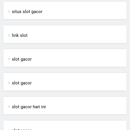
situs slot gacor
link slot
slot gacor
slot gacor
slot gacor hari ini