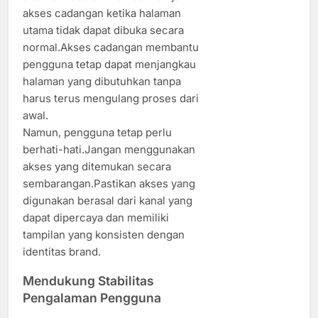
akses cadangan ketika halaman
utama tidak dapat dibuka secara
normal.Akses cadangan membantu
pengguna tetap dapat menjangkau
halaman yang dibutuhkan tanpa
harus terus mengulang proses dari
awal.
Namun, pengguna tetap perlu
berhati-hati.Jangan menggunakan
akses yang ditemukan secara
sembarangan.Pastikan akses yang
digunakan berasal dari kanal yang
dapat dipercaya dan memiliki
tampilan yang konsisten dengan
identitas brand.
Mendukung Stabilitas
Pengalaman Pengguna