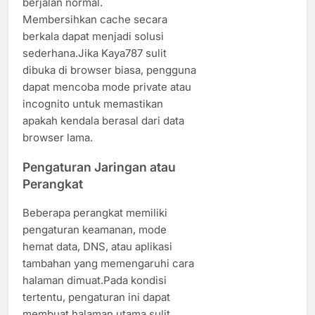
berjalan normal.
Membersihkan cache secara
berkala dapat menjadi solusi
sederhana.Jika Kaya787 sulit
dibuka di browser biasa, pengguna
dapat mencoba mode private atau
incognito untuk memastikan
apakah kendala berasal dari data
browser lama.
Pengaturan Jaringan atau
Perangkat
Beberapa perangkat memiliki
pengaturan keamanan, mode
hemat data, DNS, atau aplikasi
tambahan yang memengaruhi cara
halaman dimuat.Pada kondisi
tertentu, pengaturan ini dapat
membuat halaman utama sulit