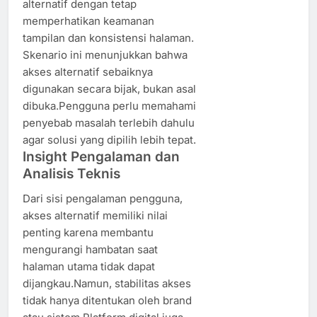
alternatif dengan tetap
memperhatikan keamanan
tampilan dan konsistensi halaman.
Skenario ini menunjukkan bahwa
akses alternatif sebaiknya
digunakan secara bijak, bukan asal
dibuka.Pengguna perlu memahami
penyebab masalah terlebih dahulu
agar solusi yang dipilih lebih tepat.
Insight Pengalaman dan
Analisis Teknis
Dari sisi pengalaman pengguna,
akses alternatif memiliki nilai
penting karena membantu
mengurangi hambatan saat
halaman utama tidak dapat
dijangkau.Namun, stabilitas akses
tidak hanya ditentukan oleh brand