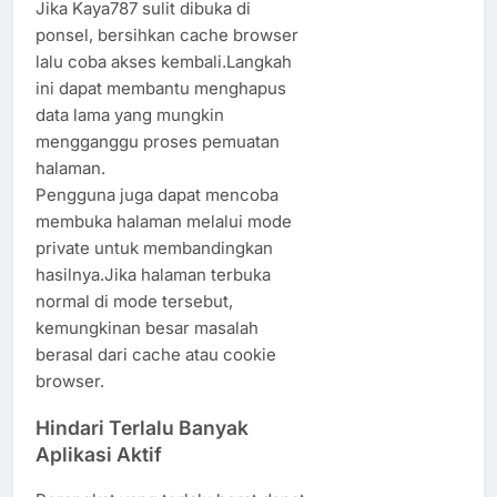
Jika Kaya787 sulit dibuka di
ponsel, bersihkan cache browser
lalu coba akses kembali.Langkah
ini dapat membantu menghapus
data lama yang mungkin
mengganggu proses pemuatan
halaman.
Pengguna juga dapat mencoba
membuka halaman melalui mode
private untuk membandingkan
hasilnya.Jika halaman terbuka
normal di mode tersebut,
kemungkinan besar masalah
berasal dari cache atau cookie
browser.
Hindari Terlalu Banyak
Aplikasi Aktif