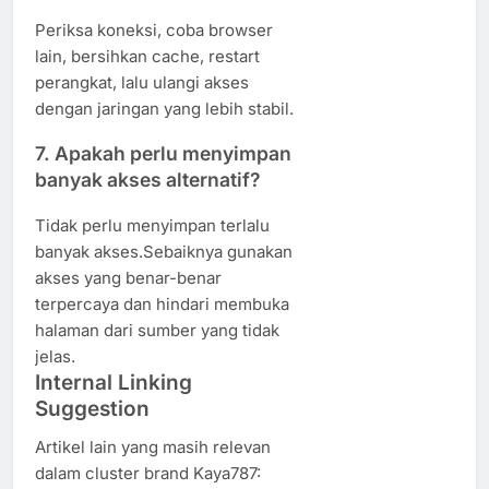
Periksa koneksi, coba browser
lain, bersihkan cache, restart
perangkat, lalu ulangi akses
dengan jaringan yang lebih stabil.
7. Apakah perlu menyimpan
banyak akses alternatif?
Tidak perlu menyimpan terlalu
banyak akses.Sebaiknya gunakan
akses yang benar-benar
terpercaya dan hindari membuka
halaman dari sumber yang tidak
jelas.
Internal Linking
Suggestion
Artikel lain yang masih relevan
dalam cluster brand Kaya787: