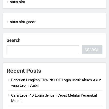
situs slot
situs slot gacor
Search
SEARCH
Recent Posts
Panduan Lengkap EDWINSLOT Login untuk Akses Akun
yang Lebih Stabil
Cara Lebah4D Login dengan Cepat Melalui Perangkat
Mobile