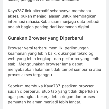
Kaya787 link alternatif seharusnya membantu
akses, bukan menjadi alasan untuk membagikan
informasi rahasia.Kebiasaan menjaga data pribadi
adalah bagian penting dari keamanan digital.
Gunakan Browser yang Diperbarui
Browser versi terbaru memiliki perlindungan
keamanan yang lebih baik, dukungan teknologi
web yang lebih lengkap, dan performa yang lebih
stabil.Menggunakan browser lama dapat
menyebabkan halaman tidak tampil sempurna atau
proses akses terganggu.
Sebelum membuka Kaya787, pastikan browser
sudah diperbarui.Tutup tab yang tidak diperlukan
agar perangkat bekerja lebih ringan dan proses
pemuatan halaman menjadi lebih lancar.