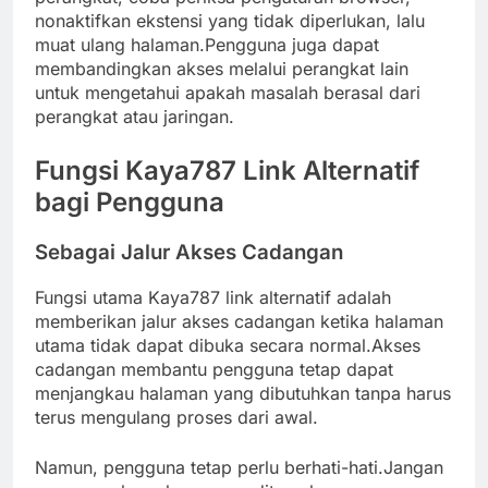
nonaktifkan ekstensi yang tidak diperlukan, lalu
muat ulang halaman.Pengguna juga dapat
membandingkan akses melalui perangkat lain
untuk mengetahui apakah masalah berasal dari
perangkat atau jaringan.
Fungsi Kaya787 Link Alternatif
bagi Pengguna
Sebagai Jalur Akses Cadangan
Fungsi utama Kaya787 link alternatif adalah
memberikan jalur akses cadangan ketika halaman
utama tidak dapat dibuka secara normal.Akses
cadangan membantu pengguna tetap dapat
menjangkau halaman yang dibutuhkan tanpa harus
terus mengulang proses dari awal.
Namun, pengguna tetap perlu berhati-hati.Jangan