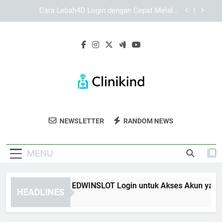
Skip
Daftar Edwinslot Resmi untuk Akses Akun yang
to
Lebih Stabil dan Mudah Dipahami
content
Daftar Lebah4D Resmi untuk Pengalaman Akses
yang Lebih Praktis dan Terarah
Panduan Lengkap EDWINSLOT Login untuk Akses
Akun yang Lebih Stabil
Cara Lebah4D Login dengan Cepat Melalui
Perangkat Mobile
Daftar Edwinslot Resmi untuk Akses Akun yang
Lebih Stabil dan Mudah Dipahami
Clinikind
Dapatkan Layanan Medis Profesional Di
Daftar Lebah4D Resmi untuk Pengalaman Akses
NEWSLETTER
RANDOM NEWS
yang Lebih Praktis dan Terarah
Clinikind.
MENU
nduan Lengkap EDWINSLOT Login untuk Akses Akun yang Lebi
HEADLINES
onth Ago