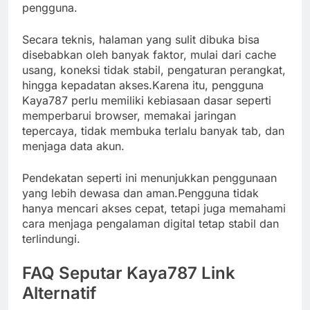
pengguna.
Secara teknis, halaman yang sulit dibuka bisa
disebabkan oleh banyak faktor, mulai dari cache
usang, koneksi tidak stabil, pengaturan perangkat,
hingga kepadatan akses.Karena itu, pengguna
Kaya787 perlu memiliki kebiasaan dasar seperti
memperbarui browser, memakai jaringan
tepercaya, tidak membuka terlalu banyak tab, dan
menjaga data akun.
Pendekatan seperti ini menunjukkan penggunaan
yang lebih dewasa dan aman.Pengguna tidak
hanya mencari akses cepat, tetapi juga memahami
cara menjaga pengalaman digital tetap stabil dan
terlindungi.
FAQ Seputar Kaya787 Link
Alternatif