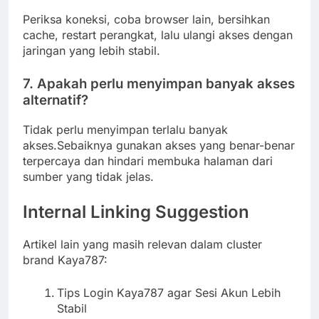
Periksa koneksi, coba browser lain, bersihkan
cache, restart perangkat, lalu ulangi akses dengan
jaringan yang lebih stabil.
7. Apakah perlu menyimpan banyak akses
alternatif?
Tidak perlu menyimpan terlalu banyak
akses.Sebaiknya gunakan akses yang benar-benar
terpercaya dan hindari membuka halaman dari
sumber yang tidak jelas.
Internal Linking Suggestion
Artikel lain yang masih relevan dalam cluster
brand Kaya787:
Tips Login Kaya787 agar Sesi Akun Lebih
Stabil