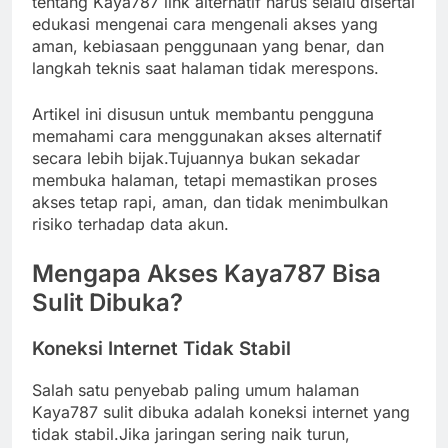
tentang Kaya787 link alternatif harus selalu disertai
edukasi mengenai cara mengenali akses yang
aman, kebiasaan penggunaan yang benar, dan
langkah teknis saat halaman tidak merespons.
Artikel ini disusun untuk membantu pengguna
memahami cara menggunakan akses alternatif
secara lebih bijak.Tujuannya bukan sekadar
membuka halaman, tetapi memastikan proses
akses tetap rapi, aman, dan tidak menimbulkan
risiko terhadap data akun.
Mengapa Akses Kaya787 Bisa
Sulit Dibuka?
Koneksi Internet Tidak Stabil
Salah satu penyebab paling umum halaman
Kaya787 sulit dibuka adalah koneksi internet yang
tidak stabil.Jika jaringan sering naik turun,