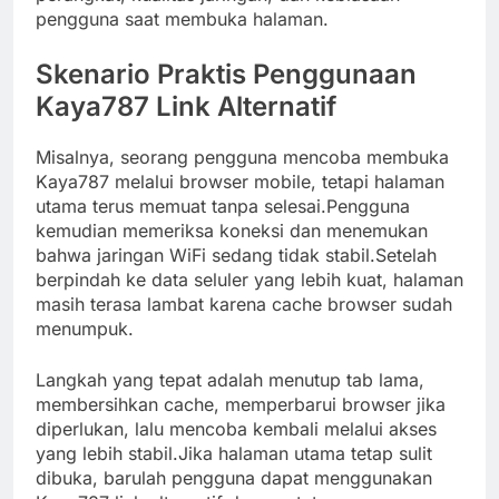
pengguna saat membuka halaman.
Skenario Praktis Penggunaan
Kaya787 Link Alternatif
Misalnya, seorang pengguna mencoba membuka
Kaya787 melalui browser mobile, tetapi halaman
utama terus memuat tanpa selesai.Pengguna
kemudian memeriksa koneksi dan menemukan
bahwa jaringan WiFi sedang tidak stabil.Setelah
berpindah ke data seluler yang lebih kuat, halaman
masih terasa lambat karena cache browser sudah
menumpuk.
Langkah yang tepat adalah menutup tab lama,
membersihkan cache, memperbarui browser jika
diperlukan, lalu mencoba kembali melalui akses
yang lebih stabil.Jika halaman utama tetap sulit
dibuka, barulah pengguna dapat menggunakan