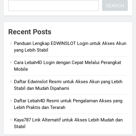
SEARCH
Recent Posts
Panduan Lengkap EDWINSLOT Login untuk Akses Akun
yang Lebih Stabil
Cara Lebah4D Login dengan Cepat Melalui Perangkat
Mobile
Daftar Edwinslot Resmi untuk Akses Akun yang Lebih
Stabil dan Mudah Dipahami
Daftar Lebah4D Resmi untuk Pengalaman Akses yang
Lebih Praktis dan Terarah
Kaya787 Link Alternatif untuk Akses Lebih Mudah dan
Stabil