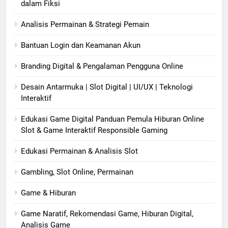
dalam Fiksi
Analisis Permainan & Strategi Pemain
Bantuan Login dan Keamanan Akun
Branding Digital & Pengalaman Pengguna Online
Desain Antarmuka | Slot Digital | UI/UX | Teknologi
Interaktif
Edukasi Game Digital Panduan Pemula Hiburan Online
Slot & Game Interaktif Responsible Gaming
Edukasi Permainan & Analisis Slot
Gambling, Slot Online, Permainan
Game & Hiburan
Game Naratif, Rekomendasi Game, Hiburan Digital,
Analisis Game