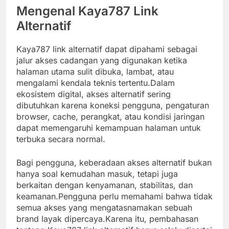
Mengenal Kaya787 Link
Alternatif
Kaya787 link alternatif dapat dipahami sebagai
jalur akses cadangan yang digunakan ketika
halaman utama sulit dibuka, lambat, atau
mengalami kendala teknis tertentu.Dalam
ekosistem digital, akses alternatif sering
dibutuhkan karena koneksi pengguna, pengaturan
browser, cache, perangkat, atau kondisi jaringan
dapat memengaruhi kemampuan halaman untuk
terbuka secara normal.
Bagi pengguna, keberadaan akses alternatif bukan
hanya soal kemudahan masuk, tetapi juga
berkaitan dengan kenyamanan, stabilitas, dan
keamanan.Pengguna perlu memahami bahwa tidak
semua akses yang mengatasnamakan sebuah
brand layak dipercaya.Karena itu, pembahasan