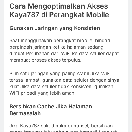
Cara Mengoptimalkan Akses
Kaya787 di Perangkat Mobile
Gunakan Jaringan yang Konsisten
Saat menggunakan perangkat mobile, hindari
berpindah jaringan ketika halaman sedang
dimuat.Perubahan dari WiFi ke data seluler dapat
membuat proses akses terputus.
Pilih satu jaringan yang paling stabil.Jika WiFi
terasa lambat, gunakan data seluler dengan sinyal
kuat.Jika data seluler tidak konsisten, gunakan
WiFi pribadi yang lebih aman.
Bersihkan Cache Jika Halaman
Bermasalah
Jika Kaya787 sulit dibuka di ponsel, bersihkan
cache browser lalu coba akses kembali.Langkah