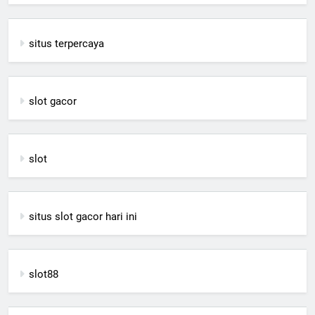
situs terpercaya
slot gacor
slot
situs slot gacor hari ini
slot88