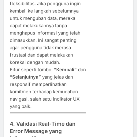
fleksibilitas. Jika pengguna ingin
kembali ke langkah sebelumnya
untuk mengubah data, mereka
dapat melakukannya tanpa
menghapus informasi yang telah
dimasukkan. Ini sangat penting
agar pengguna tidak merasa
frustasi dan dapat melakukan
koreksi dengan mudah.
Fitur seperti tombol
“Kembali”
dan
“Selanjutnya”
yang jelas dan
responsif memperlihatkan
komitmen terhadap kemudahan
navigasi, salah satu indikator UX
yang baik.
4.
Validasi Real-Time dan
Error Message yang