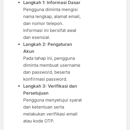
Langkah 1: Informasi Dasar
Pengguna diminta mengisi
nama lengkap, alamat email,
dan nomor telepon.
Informasi ini bersifat awal
dan esensial.
Langkah 2: Pengaturan
Akun
Pada tahap ini, pengguna
diminta membuat username
dan password, beserta
konfirmasi password.
Langkah 3: Verifikasi dan
Persetujuan
Pengguna menyetujui syarat
dan ketentuan serta
melakukan verifikasi email
atau kode OTP.