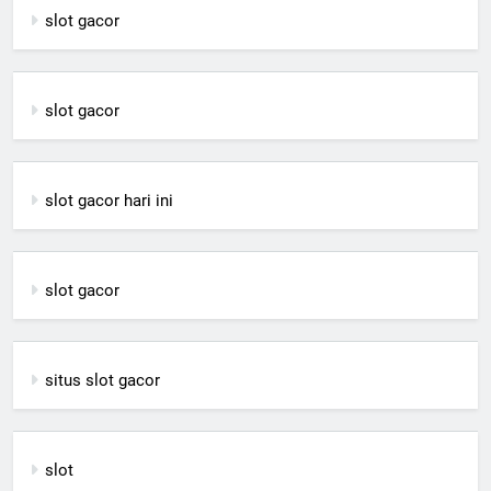
slot gacor
slot gacor
slot gacor hari ini
slot gacor
situs slot gacor
slot