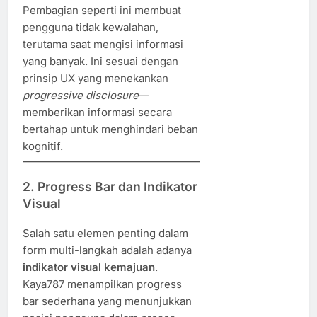
Pembagian seperti ini membuat
pengguna tidak kewalahan,
terutama saat mengisi informasi
yang banyak. Ini sesuai dengan
prinsip UX yang menekankan
progressive disclosure
—
memberikan informasi secara
bertahap untuk menghindari beban
kognitif.
2.
Progress Bar dan Indikator
Visual
Salah satu elemen penting dalam
form multi-langkah adalah adanya
indikator visual kemajuan
.
Kaya787 menampilkan progress
bar sederhana yang menunjukkan