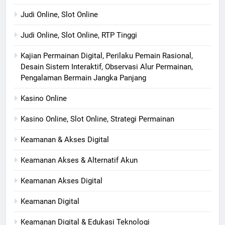
Judi Online, Slot Online
Judi Online, Slot Online, RTP Tinggi
Kajian Permainan Digital, Perilaku Pemain Rasional,
Desain Sistem Interaktif, Observasi Alur Permainan,
Pengalaman Bermain Jangka Panjang
Kasino Online
Kasino Online, Slot Online, Strategi Permainan
Keamanan & Akses Digital
Keamanan Akses & Alternatif Akun
Keamanan Akses Digital
Keamanan Digital
Keamanan Digital & Edukasi Teknologi