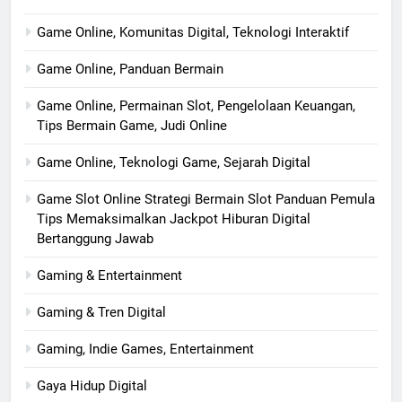
Game Online, Komunitas Digital, Teknologi Interaktif
Game Online, Panduan Bermain
Game Online, Permainan Slot, Pengelolaan Keuangan,
Tips Bermain Game, Judi Online
Game Online, Teknologi Game, Sejarah Digital
Game Slot Online Strategi Bermain Slot Panduan Pemula
Tips Memaksimalkan Jackpot Hiburan Digital
Bertanggung Jawab
Gaming & Entertainment
Gaming & Tren Digital
Gaming, Indie Games, Entertainment
Gaya Hidup Digital