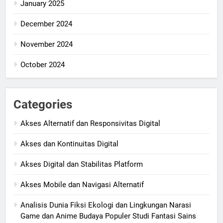
January 2025
December 2024
November 2024
October 2024
Categories
Akses Alternatif dan Responsivitas Digital
Akses dan Kontinuitas Digital
Akses Digital dan Stabilitas Platform
Akses Mobile dan Navigasi Alternatif
Analisis Dunia Fiksi Ekologi dan Lingkungan Narasi
Game dan Anime Budaya Populer Studi Fantasi Sains