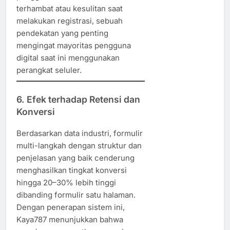
terhambat atau kesulitan saat
melakukan registrasi, sebuah
pendekatan yang penting
mengingat mayoritas pengguna
digital saat ini menggunakan
perangkat seluler.
6.
Efek terhadap Retensi dan
Konversi
Berdasarkan data industri, formulir
multi-langkah dengan struktur dan
penjelasan yang baik cenderung
menghasilkan tingkat konversi
hingga 20–30% lebih tinggi
dibanding formulir satu halaman.
Dengan penerapan sistem ini,
Kaya787 menunjukkan bahwa