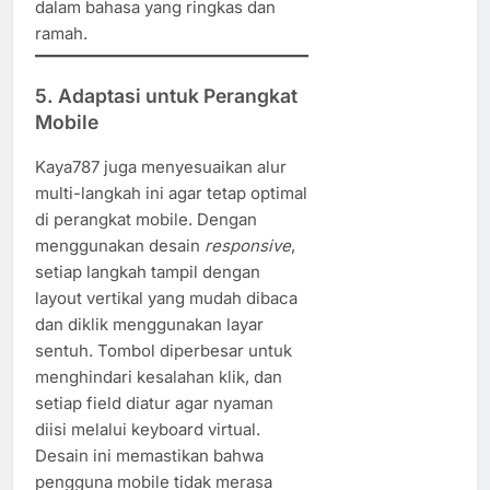
dalam bahasa yang ringkas dan
ramah.
5.
Adaptasi untuk Perangkat
Mobile
Kaya787 juga menyesuaikan alur
multi-langkah ini agar tetap optimal
di perangkat mobile. Dengan
menggunakan desain
responsive
,
setiap langkah tampil dengan
layout vertikal yang mudah dibaca
dan diklik menggunakan layar
sentuh. Tombol diperbesar untuk
menghindari kesalahan klik, dan
setiap field diatur agar nyaman
diisi melalui keyboard virtual.
Desain ini memastikan bahwa
pengguna mobile tidak merasa