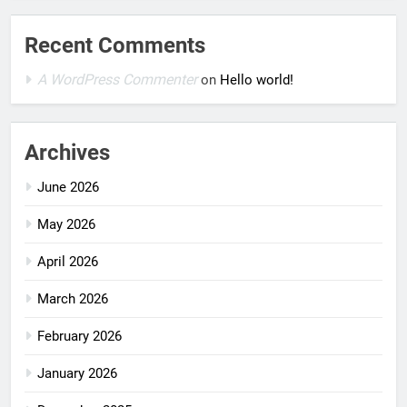
Recent Comments
A WordPress Commenter
on
Hello world!
Archives
June 2026
May 2026
April 2026
March 2026
February 2026
January 2026