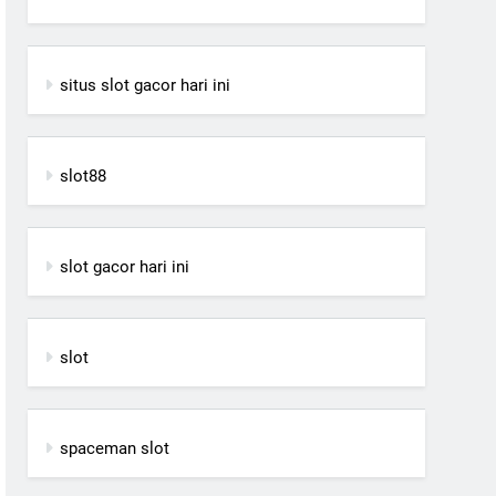
situs slot gacor hari ini
slot88
slot gacor hari ini
slot
spaceman slot