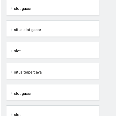
slot gacor
situs slot gacor
slot
situs terpercaya
slot gacor
slot