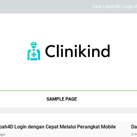
Cara Lebah4D Login d
Daftar Edwinslot Resmi untuk Akses Akun 
Daftar Lebah4D Resmi untuk Pengalaman 
Panduan Lengkap EDWINSLOT Login
Cara Lebah4D Login d
Daftar Edwinslot Resmi untuk Akses Akun 
nikind
ayanan Medis Profesional Di Clinikind.
Daftar Lebah4D Resmi untuk Pengalaman 
SAMPLE PAGE
dengan Cepat Melalui Perangkat Mobile
Daftar Edwinsl
2 Months Ago