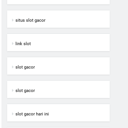
situs slot gacor
link slot
slot gacor
slot gacor
slot gacor hari ini