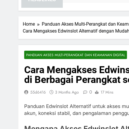
Home
Panduan Akses Multi-Perangkat dan Keama
Cara Mengakses Edwinslot Alternatif dengan Mudah
PANDUAN AKSES MULTI-PERANGKAT DAN KEAMANAN DIGITAL
Cara Mengakses Edwinsl
di Berbagai Perangkat 
0
55d6416
3 Months Ago
17 Mins
Panduan Edwinslot Alternatif untuk akses m
akun, koneksi stabil, dan pengalaman peng
Mengapa Akses Edwinslot Alt