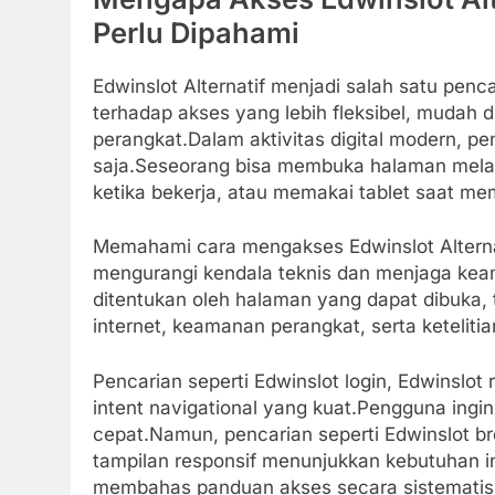
Perlu Dipahami
Edwinslot Alternatif menjadi salah satu pe
terhadap akses yang lebih fleksibel, mudah 
perangkat.Dalam aktivitas digital modern, p
saja.Seseorang bisa membuka halaman melal
ketika bekerja, atau memakai tablet saat me
Memahami cara mengakses Edwinslot Alterna
mengurangi kendala teknis dan menjaga kea
ditentukan oleh halaman yang dapat dibuka, t
internet, keamanan perangkat, serta keteli
Pencarian seperti Edwinslot login, Edwinslot
intent navigational yang kuat.Pengguna in
cepat.Namun, pencarian seperti Edwinslot bro
tampilan responsif menunjukkan kebutuhan info
membahas panduan akses secara sistematis,