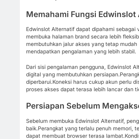
Memahami Fungsi Edwinslot A
Edwinslot Alternatif dapat dipahami sebagai 
membuka halaman brand secara lebih fleksibe
membutuhkan jalur akses yang tetap mudah d
mendapatkan pengalaman yang lebih stabil.
Dari sisi pengalaman pengguna, Edwinslot Alt
digital yang membutuhkan persiapan.Perang
diperbarui.Koneksi harus cukup akun perlu di
proses akses dapat terasa lebih lancar dan 
Persiapan Sebelum Mengakses
Sebelum membuka Edwinslot Alternatif, pen
baik.Perangkat yang terlalu penuh memori, ter
dapat membuat browser terasa lambat.Kondisi