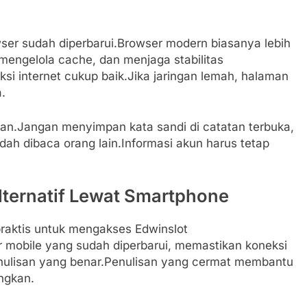
er sudah diperbarui.Browser modern biasanya lebih
mengelola cache, dan menjaga stabilitas
i internet cukup baik.Jika jaringan lemah, halaman
.
man.Jangan menyimpan kata sandi di catatan terbuka,
dah dibaca orang lain.Informasi akun harus tetap
ternatif Lewat Smartphone
raktis untuk mengakses Edwinslot
 mobile yang sudah diperbarui, memastikan koneksi
penulisan yang benar.Penulisan yang cermat membantu
ngkan.