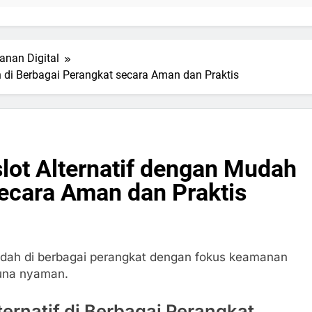
nan Digital
 di Berbagai Perangkat secara Aman dan Praktis
ot Alternatif dengan Mudah
secara Aman dan Praktis
udah di berbagai perangkat dengan fokus keamanan
guna nyaman.
ernatif di Berbagai Perangkat