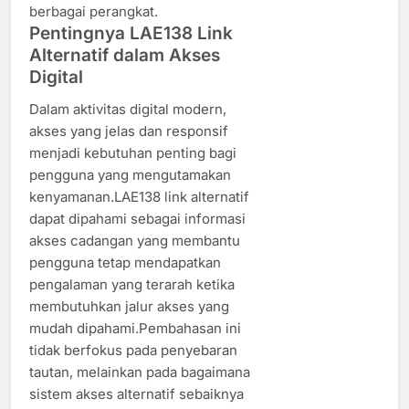
berbagai perangkat.
Pentingnya LAE138 Link
Alternatif dalam Akses
Digital
Dalam aktivitas digital modern,
akses yang jelas dan responsif
menjadi kebutuhan penting bagi
pengguna yang mengutamakan
kenyamanan.LAE138 link alternatif
dapat dipahami sebagai informasi
akses cadangan yang membantu
pengguna tetap mendapatkan
pengalaman yang terarah ketika
membutuhkan jalur akses yang
mudah dipahami.Pembahasan ini
tidak berfokus pada penyebaran
tautan, melainkan pada bagaimana
sistem akses alternatif sebaiknya