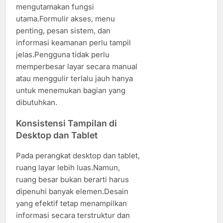
mengutamakan fungsi
utama.Formulir akses, menu
penting, pesan sistem, dan
informasi keamanan perlu tampil
jelas.Pengguna tidak perlu
memperbesar layar secara manual
atau menggulir terlalu jauh hanya
untuk menemukan bagian yang
dibutuhkan.
Konsistensi Tampilan di
Desktop dan Tablet
Pada perangkat desktop dan tablet,
ruang layar lebih luas.Namun,
ruang besar bukan berarti harus
dipenuhi banyak elemen.Desain
yang efektif tetap menampilkan
informasi secara terstruktur dan