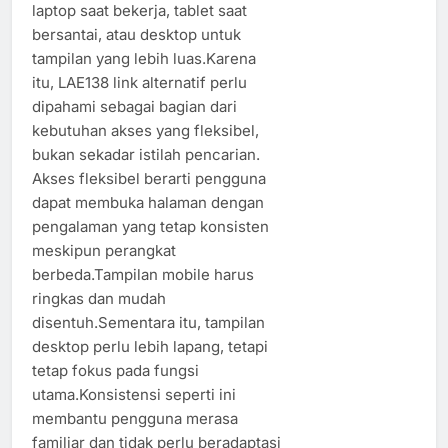
laptop saat bekerja, tablet saat
bersantai, atau desktop untuk
tampilan yang lebih luas.Karena
itu, LAE138 link alternatif perlu
dipahami sebagai bagian dari
kebutuhan akses yang fleksibel,
bukan sekadar istilah pencarian.
Akses fleksibel berarti pengguna
dapat membuka halaman dengan
pengalaman yang tetap konsisten
meskipun perangkat
berbeda.Tampilan mobile harus
ringkas dan mudah
disentuh.Sementara itu, tampilan
desktop perlu lebih lapang, tetapi
tetap fokus pada fungsi
utama.Konsistensi seperti ini
membantu pengguna merasa
familiar dan tidak perlu beradaptasi