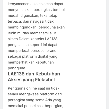
kenyamanan.Jika halaman dapat
menyesuaikan perangkat, tombol
mudah digunakan, teks tetap
terbaca, dan navigasi tidak
membingungkan, pengguna akan
lebih mudah memahami alur
akses.Dalam konteks LAE138,
pengalaman seperti ini dapat
memperkuat persepsi brand
sebagai platform digital yang
memperhatikan kebutuhan
pengguna.
LAE138 dan Kebutuhan
Akses yang Fleksibel
Pengguna online saat ini tidak
selalu mengakses platform dari
perangkat yang sama.Ada yang
memakai ponsel saat bepergian,