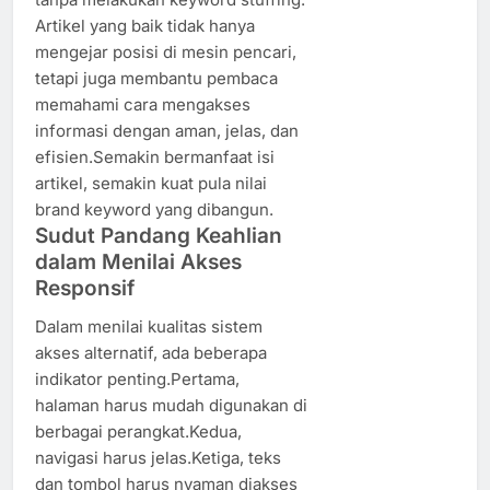
Artikel yang baik tidak hanya
mengejar posisi di mesin pencari,
tetapi juga membantu pembaca
memahami cara mengakses
informasi dengan aman, jelas, dan
efisien.Semakin bermanfaat isi
artikel, semakin kuat pula nilai
brand keyword yang dibangun.
Sudut Pandang Keahlian
dalam Menilai Akses
Responsif
Dalam menilai kualitas sistem
akses alternatif, ada beberapa
indikator penting.Pertama,
halaman harus mudah digunakan di
berbagai perangkat.Kedua,
navigasi harus jelas.Ketiga, teks
dan tombol harus nyaman diakses