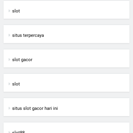
slot
situs terpercaya
slot gacor
slot
situs slot gacor hari ini
slot88