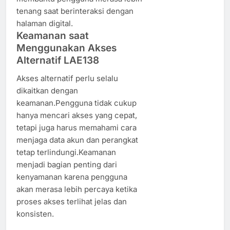
tenang saat berinteraksi dengan
halaman digital.
Keamanan saat
Menggunakan Akses
Alternatif LAE138
Akses alternatif perlu selalu
dikaitkan dengan
keamanan.Pengguna tidak cukup
hanya mencari akses yang cepat,
tetapi juga harus memahami cara
menjaga data akun dan perangkat
tetap terlindungi.Keamanan
menjadi bagian penting dari
kenyamanan karena pengguna
akan merasa lebih percaya ketika
proses akses terlihat jelas dan
konsisten.