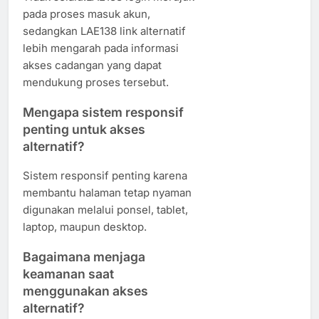
pada proses masuk akun,
sedangkan LAE138 link alternatif
lebih mengarah pada informasi
akses cadangan yang dapat
mendukung proses tersebut.
Mengapa sistem responsif
penting untuk akses
alternatif?
Sistem responsif penting karena
membantu halaman tetap nyaman
digunakan melalui ponsel, tablet,
laptop, maupun desktop.
Bagaimana menjaga
keamanan saat
menggunakan akses
alternatif?