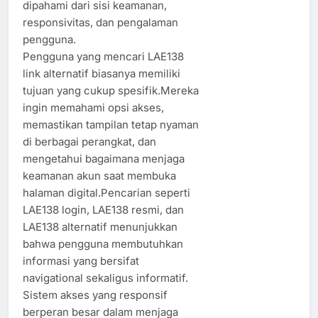
dipahami dari sisi keamanan,
responsivitas, dan pengalaman
pengguna.
Pengguna yang mencari LAE138
link alternatif biasanya memiliki
tujuan yang cukup spesifik.Mereka
ingin memahami opsi akses,
memastikan tampilan tetap nyaman
di berbagai perangkat, dan
mengetahui bagaimana menjaga
keamanan akun saat membuka
halaman digital.Pencarian seperti
LAE138 login, LAE138 resmi, dan
LAE138 alternatif menunjukkan
bahwa pengguna membutuhkan
informasi yang bersifat
navigational sekaligus informatif.
Sistem akses yang responsif
berperan besar dalam menjaga