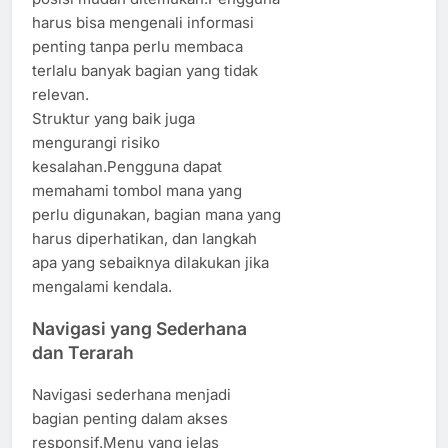
harus bisa mengenali informasi
penting tanpa perlu membaca
terlalu banyak bagian yang tidak
relevan.
Struktur yang baik juga
mengurangi risiko
kesalahan.Pengguna dapat
memahami tombol mana yang
perlu digunakan, bagian mana yang
harus diperhatikan, dan langkah
apa yang sebaiknya dilakukan jika
mengalami kendala.
Navigasi yang Sederhana
dan Terarah
Navigasi sederhana menjadi
bagian penting dalam akses
responsif.Menu yang jelas