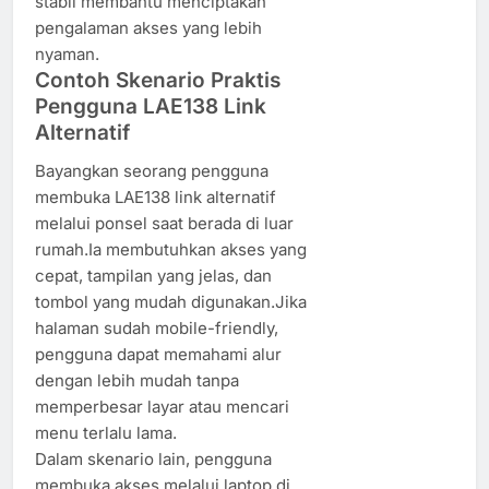
stabil membantu menciptakan
pengalaman akses yang lebih
nyaman.
Contoh Skenario Praktis
Pengguna LAE138 Link
Alternatif
Bayangkan seorang pengguna
membuka LAE138 link alternatif
melalui ponsel saat berada di luar
rumah.Ia membutuhkan akses yang
cepat, tampilan yang jelas, dan
tombol yang mudah digunakan.Jika
halaman sudah mobile-friendly,
pengguna dapat memahami alur
dengan lebih mudah tanpa
memperbesar layar atau mencari
menu terlalu lama.
Dalam skenario lain, pengguna
membuka akses melalui laptop di