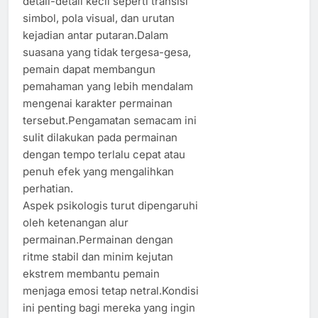
detail-detail kecil seperti transisi
simbol, pola visual, dan urutan
kejadian antar putaran.Dalam
suasana yang tidak tergesa-gesa,
pemain dapat membangun
pemahaman yang lebih mendalam
mengenai karakter permainan
tersebut.Pengamatan semacam ini
sulit dilakukan pada permainan
dengan tempo terlalu cepat atau
penuh efek yang mengalihkan
perhatian.
Aspek psikologis turut dipengaruhi
oleh ketenangan alur
permainan.Permainan dengan
ritme stabil dan minim kejutan
ekstrem membantu pemain
menjaga emosi tetap netral.Kondisi
ini penting bagi mereka yang ingin