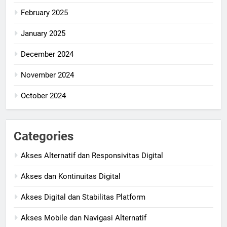
February 2025
January 2025
December 2024
November 2024
October 2024
Categories
Akses Alternatif dan Responsivitas Digital
Akses dan Kontinuitas Digital
Akses Digital dan Stabilitas Platform
Akses Mobile dan Navigasi Alternatif