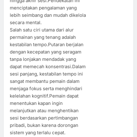
hingga akhir sesi.Pendekatan ini
menciptakan pengalaman yang
lebih seimbang dan mudah dikelola
secara mental.
Salah satu ciri utama dari alur
permainan yang tenang adalah
kestabilan tempo.Putaran berjalan
dengan kecepatan yang seragam
tanpa lonjakan mendadak yang
dapat memecah konsentrasi.Dalam
sesi panjang, kestabilan tempo ini
sangat membantu pemain dalam
menjaga fokus serta menghindari
kelelahan kognitif.Pemain dapat
menentukan kapan ingin
melanjutkan atau menghentikan
sesi berdasarkan pertimbangan
pribadi, bukan karena dorongan
sistem yang terlalu cepat.