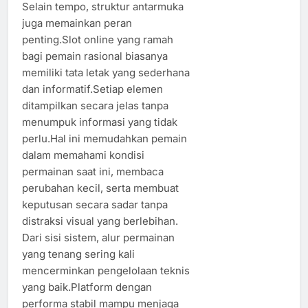
Selain tempo, struktur antarmuka
juga memainkan peran
penting.Slot online yang ramah
bagi pemain rasional biasanya
memiliki tata letak yang sederhana
dan informatif.Setiap elemen
ditampilkan secara jelas tanpa
menumpuk informasi yang tidak
perlu.Hal ini memudahkan pemain
dalam memahami kondisi
permainan saat ini, membaca
perubahan kecil, serta membuat
keputusan secara sadar tanpa
distraksi visual yang berlebihan.
Dari sisi sistem, alur permainan
yang tenang sering kali
mencerminkan pengelolaan teknis
yang baik.Platform dengan
performa stabil mampu menjaga