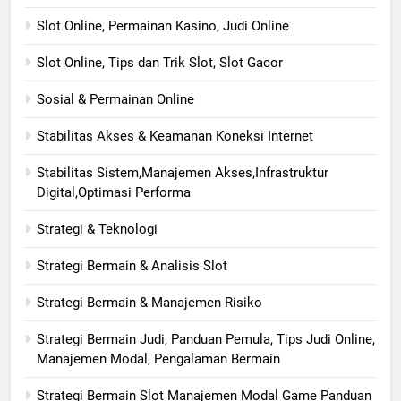
Slot Online, Permainan Kasino, Judi Online
Slot Online, Tips dan Trik Slot, Slot Gacor
Sosial & Permainan Online
Stabilitas Akses & Keamanan Koneksi Internet
Stabilitas Sistem,Manajemen Akses,Infrastruktur
Digital,Optimasi Performa
Strategi & Teknologi
Strategi Bermain & Analisis Slot
Strategi Bermain & Manajemen Risiko
Strategi Bermain Judi, Panduan Pemula, Tips Judi Online,
Manajemen Modal, Pengalaman Bermain
Strategi Bermain Slot Manajemen Modal Game Panduan