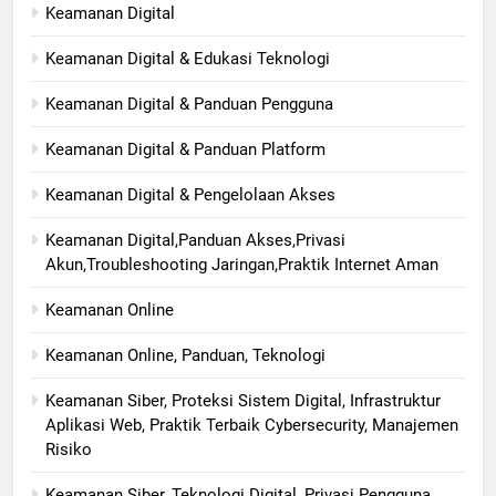
Keamanan Digital
Keamanan Digital & Edukasi Teknologi
Keamanan Digital & Panduan Pengguna
Keamanan Digital & Panduan Platform
Keamanan Digital & Pengelolaan Akses
Keamanan Digital,Panduan Akses,Privasi
Akun,Troubleshooting Jaringan,Praktik Internet Aman
Keamanan Online
Keamanan Online, Panduan, Teknologi
Keamanan Siber, Proteksi Sistem Digital, Infrastruktur
Aplikasi Web, Praktik Terbaik Cybersecurity, Manajemen
Risiko
Keamanan Siber, Teknologi Digital, Privasi Pengguna