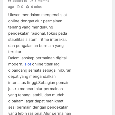
55d6416
8 months
ago
0
6 mins
Ulasan mendalam mengenai slot
online dengan alur permainan
tenang yang mendukung
pendekatan rasional, fokus pada
stabilitas sistem, ritme interaksi,
dan pengalaman bermain yang
terukur.
Dalam lanskap permainan digital
modern,
slot
online tidak lagi
dipandang semata sebagai hiburan
cepat yang mengandalkan
intensitas tinggi.Sebagian pemain
justru mencari alur permainan
yang tenang, stabil, dan mudah
dipahami agar dapat menikmati
sesi bermain dengan pendekatan
yang lebih rasional.Alur permainan