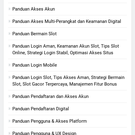
Panduan Akses Akun
Panduan Akses Multi-Perangkat dan Keamanan Digital
Panduan Bermain Slot
Panduan Login Aman, Keamanan Akun Slot, Tips Slot
Online, Strategi Login Stabil, Optimasi Akses Situs
Panduan Login Mobile
Panduan Login Slot, Tips Akses Aman, Strategi Bermain
Slot, Slot Gacor Terpercaya, Manajemen Fitur Bonus
Panduan Pendaftaran dan Akses Akun
Panduan Pendaftaran Digital
Panduan Pengguna & Akses Platform
Panduan Pengguna & UX Design