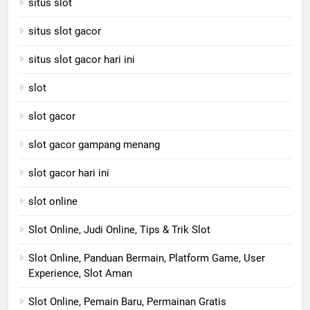
situs slot
situs slot gacor
situs slot gacor hari ini
slot
slot gacor
slot gacor gampang menang
slot gacor hari ini
slot online
Slot Online, Judi Online, Tips & Trik Slot
Slot Online, Panduan Bermain, Platform Game, User
Experience, Slot Aman
Slot Online, Pemain Baru, Permainan Gratis