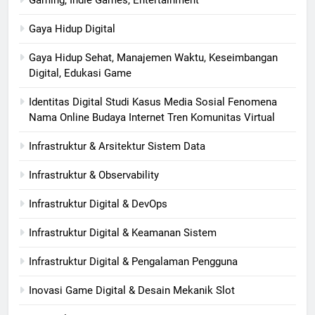
Gaming, Indie Games, Entertainment
Gaya Hidup Digital
Gaya Hidup Sehat, Manajemen Waktu, Keseimbangan
Digital, Edukasi Game
Identitas Digital Studi Kasus Media Sosial Fenomena
Nama Online Budaya Internet Tren Komunitas Virtual
Infrastruktur & Arsitektur Sistem Data
Infrastruktur & Observability
Infrastruktur Digital & DevOps
Infrastruktur Digital & Keamanan Sistem
Infrastruktur Digital & Pengalaman Pengguna
Inovasi Game Digital & Desain Mekanik Slot