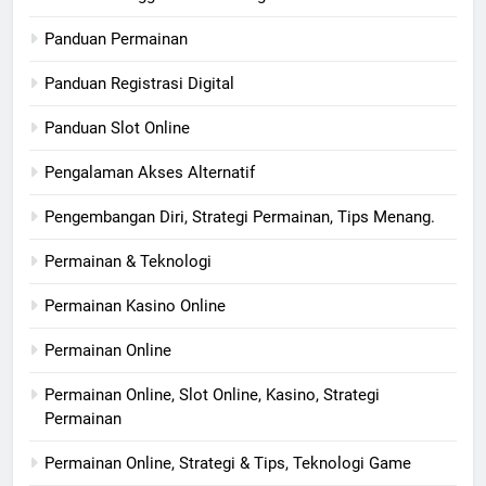
Panduan Permainan
Panduan Registrasi Digital
Panduan Slot Online
Pengalaman Akses Alternatif
Pengembangan Diri, Strategi Permainan, Tips Menang.
Permainan & Teknologi
Permainan Kasino Online
Permainan Online
Permainan Online, Slot Online, Kasino, Strategi
Permainan
Permainan Online, Strategi & Tips, Teknologi Game