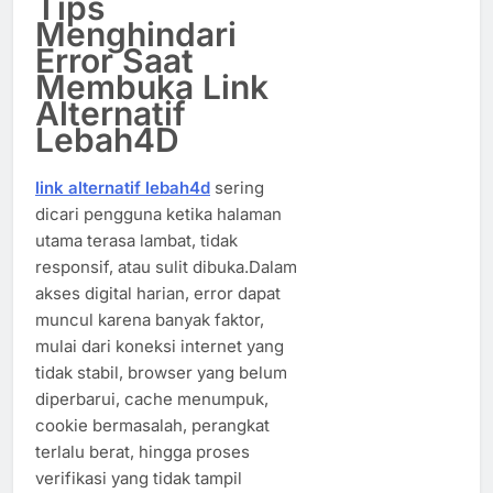
Tips
Menghindari
Error Saat
Membuka Link
Alternatif
Lebah4D
link alternatif lebah4d
sering
dicari pengguna ketika halaman
utama terasa lambat, tidak
responsif, atau sulit dibuka.Dalam
akses digital harian, error dapat
muncul karena banyak faktor,
mulai dari koneksi internet yang
tidak stabil, browser yang belum
diperbarui, cache menumpuk,
cookie bermasalah, perangkat
terlalu berat, hingga proses
verifikasi yang tidak tampil