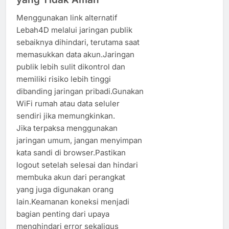
Menggunakan link alternatif
Lebah4D melalui jaringan publik
sebaiknya dihindari, terutama saat
memasukkan data akun.Jaringan
publik lebih sulit dikontrol dan
memiliki risiko lebih tinggi
dibanding jaringan pribadi.Gunakan
WiFi rumah atau data seluler
sendiri jika memungkinkan.
Jika terpaksa menggunakan
jaringan umum, jangan menyimpan
kata sandi di browser.Pastikan
logout setelah selesai dan hindari
membuka akun dari perangkat
yang juga digunakan orang
lain.Keamanan koneksi menjadi
bagian penting dari upaya
menghindari error sekaligus