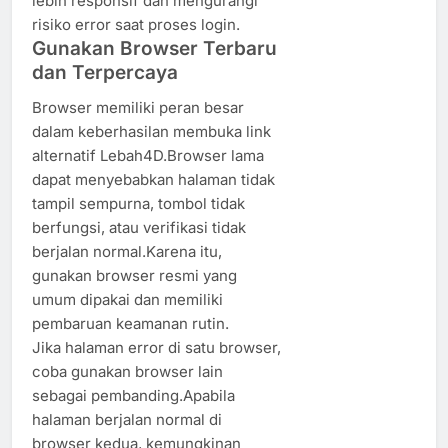
lebih responsif dan mengurangi
risiko error saat proses login.
Gunakan Browser Terbaru
dan Terpercaya
Browser memiliki peran besar
dalam keberhasilan membuka link
alternatif Lebah4D.Browser lama
dapat menyebabkan halaman tidak
tampil sempurna, tombol tidak
berfungsi, atau verifikasi tidak
berjalan normal.Karena itu,
gunakan browser resmi yang
umum dipakai dan memiliki
pembaruan keamanan rutin.
Jika halaman error di satu browser,
coba gunakan browser lain
sebagai pembanding.Apabila
halaman berjalan normal di
browser kedua, kemungkinan