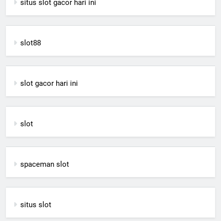
situs slot gacor hari ini
slot88
slot gacor hari ini
slot
spaceman slot
situs slot