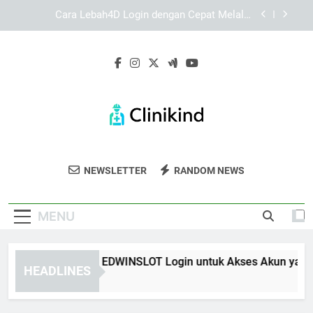
Skip
Daftar Edwinslot Resmi untuk Akses Akun yang
to
Lebih Stabil dan Mudah Dipahami
content
Daftar Lebah4D Resmi untuk Pengalaman Akses
yang Lebih Praktis dan Terarah
Panduan Lengkap EDWINSLOT Login untuk Akses
Akun yang Lebih Stabil
Cara Lebah4D Login dengan Cepat Melalui
Perangkat Mobile
Daftar Edwinslot Resmi untuk Akses Akun yang
Lebih Stabil dan Mudah Dipahami
Clinikind
Dapatkan Layanan Medis Profesional Di
Daftar Lebah4D Resmi untuk Pengalaman Akses
NEWSLETTER
RANDOM NEWS
yang Lebih Praktis dan Terarah
Clinikind.
MENU
nduan Lengkap EDWINSLOT Login untuk Akses Akun yang Lebi
HEADLINES
Month Ago