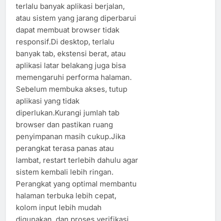
terlalu banyak aplikasi berjalan,
atau sistem yang jarang diperbarui
dapat membuat browser tidak
responsif.Di desktop, terlalu
banyak tab, ekstensi berat, atau
aplikasi latar belakang juga bisa
memengaruhi performa halaman.
Sebelum membuka akses, tutup
aplikasi yang tidak
diperlukan.Kurangi jumlah tab
browser dan pastikan ruang
penyimpanan masih cukup.Jika
perangkat terasa panas atau
lambat, restart terlebih dahulu agar
sistem kembali lebih ringan.
Perangkat yang optimal membantu
halaman terbuka lebih cepat,
kolom input lebih mudah
digunakan, dan proses verifikasi