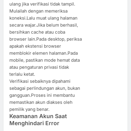
ulang jika verifikasi tidak tampil.
Mulailah dengan memeriksa
koneksi.Lalu muat ulang halaman
secara wajar.Jika belum berhasil,
bersihkan cache atau coba
browser lain.Pada desktop, periksa
apakah ekstensi browser
memblokir elemen halaman.Pada
mobile, pastikan mode hemat data
atau pengaturan privasi tidak
terlalu ketat.
Verifikasi sebaiknya dipahami
sebagai perlindungan akun, bukan
gangguan.Proses ini membantu
memastikan akun diakses oleh
pemilik yang benar.
Keamanan Akun Saat
Menghindari Error