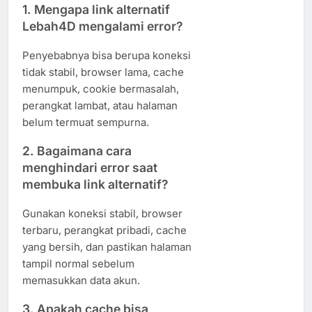
1. Mengapa link alternatif
Lebah4D mengalami error?
Penyebabnya bisa berupa koneksi
tidak stabil, browser lama, cache
menumpuk, cookie bermasalah,
perangkat lambat, atau halaman
belum termuat sempurna.
2. Bagaimana cara
menghindari error saat
membuka link alternatif?
Gunakan koneksi stabil, browser
terbaru, perangkat pribadi, cache
yang bersih, dan pastikan halaman
tampil normal sebelum
memasukkan data akun.
3. Apakah cache bisa