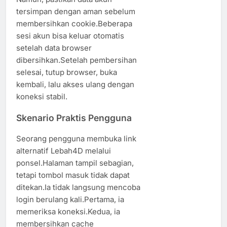
tersimpan dengan aman sebelum
membersihkan cookie.Beberapa
sesi akun bisa keluar otomatis
setelah data browser
dibersihkan.Setelah pembersihan
selesai, tutup browser, buka
kembali, lalu akses ulang dengan
koneksi stabil.
Skenario Praktis Pengguna
Seorang pengguna membuka link
alternatif Lebah4D melalui
ponsel.Halaman tampil sebagian,
tetapi tombol masuk tidak dapat
ditekan.Ia tidak langsung mencoba
login berulang kali.Pertama, ia
memeriksa koneksi.Kedua, ia
membersihkan cache