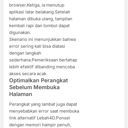
browser.Ketiga, ia menutup
aplikasi latar belakang.Setelah
halaman dibuka ulang, tampilan
kembali rapi dan tombol dapat
digunakan.
Skenario ini menunjukkan bahwa
error sering kali bisa diatasi
dengan langkah
sederhana.Pemeriksaan bertahap
lebih efektif dibanding mencoba
akses secara acak.
Optimalkan Perangkat
Sebelum Membuka
Halaman
Perangkat yang lambat juga dapat
menyebabkan error saat membuka
link alternatif Lebah4D.Ponsel
dengan memori hampir penuh,