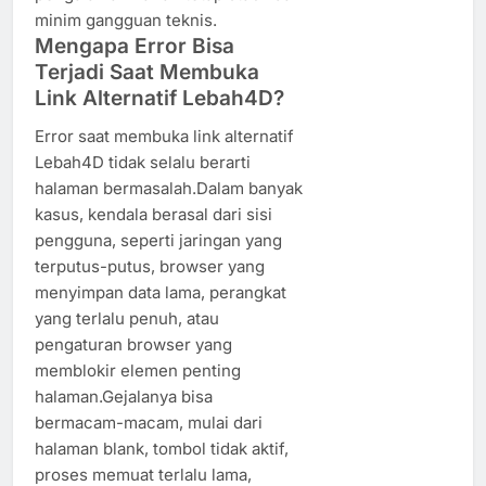
minim gangguan teknis.
Mengapa Error Bisa
Terjadi Saat Membuka
Link Alternatif Lebah4D?
Error saat membuka link alternatif
Lebah4D tidak selalu berarti
halaman bermasalah.Dalam banyak
kasus, kendala berasal dari sisi
pengguna, seperti jaringan yang
terputus-putus, browser yang
menyimpan data lama, perangkat
yang terlalu penuh, atau
pengaturan browser yang
memblokir elemen penting
halaman.Gejalanya bisa
bermacam-macam, mulai dari
halaman blank, tombol tidak aktif,
proses memuat terlalu lama,