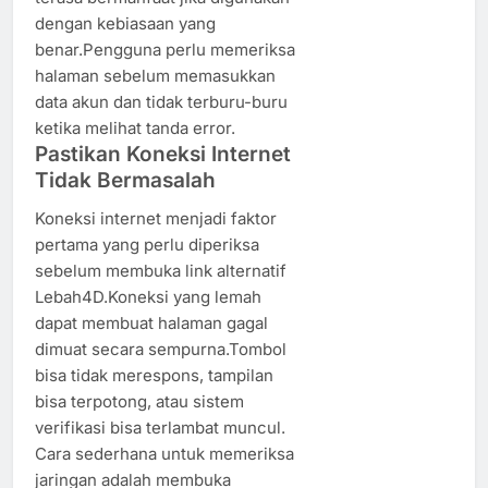
dengan kebiasaan yang
benar.Pengguna perlu memeriksa
halaman sebelum memasukkan
data akun dan tidak terburu-buru
ketika melihat tanda error.
Pastikan Koneksi Internet
Tidak Bermasalah
Koneksi internet menjadi faktor
pertama yang perlu diperiksa
sebelum membuka link alternatif
Lebah4D.Koneksi yang lemah
dapat membuat halaman gagal
dimuat secara sempurna.Tombol
bisa tidak merespons, tampilan
bisa terpotong, atau sistem
verifikasi bisa terlambat muncul.
Cara sederhana untuk memeriksa
jaringan adalah membuka