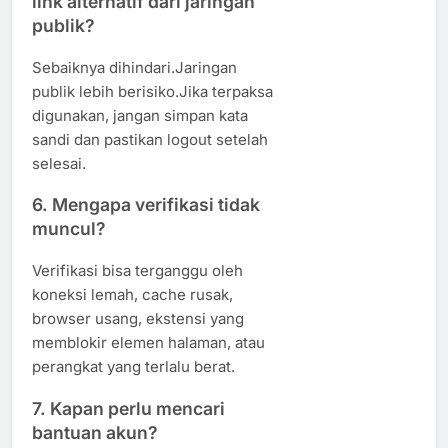
link alternatif dari jaringan
publik?
Sebaiknya dihindari.Jaringan
publik lebih berisiko.Jika terpaksa
digunakan, jangan simpan kata
sandi dan pastikan logout setelah
selesai.
6. Mengapa verifikasi tidak
muncul?
Verifikasi bisa terganggu oleh
koneksi lemah, cache rusak,
browser usang, ekstensi yang
memblokir elemen halaman, atau
perangkat yang terlalu berat.
7. Kapan perlu mencari
bantuan akun?