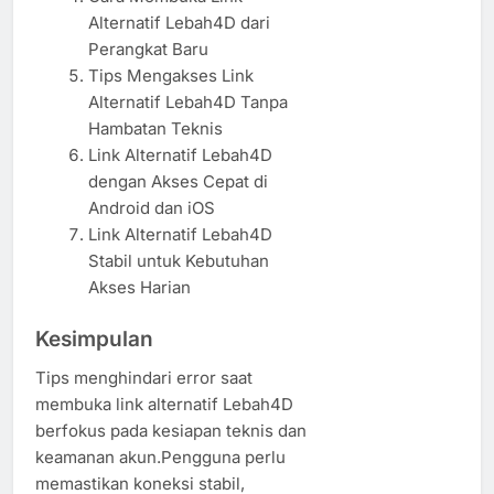
Alternatif Lebah4D dari
Perangkat Baru
Tips Mengakses Link
Alternatif Lebah4D Tanpa
Hambatan Teknis
Link Alternatif Lebah4D
dengan Akses Cepat di
Android dan iOS
Link Alternatif Lebah4D
Stabil untuk Kebutuhan
Akses Harian
Kesimpulan
Tips menghindari error saat
membuka link alternatif Lebah4D
berfokus pada kesiapan teknis dan
keamanan akun.Pengguna perlu
memastikan koneksi stabil,