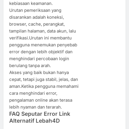
kebiasaan keamanan.
Urutan pemeriksaan yang
disarankan adalah koneksi,
browser, cache, perangkat,
tampilan halaman, data akun, lalu
verifikasi.Urutan ini membantu
pengguna menemukan penyebab
error dengan lebih objektif dan
menghindari percobaan login
berulang tanpa arah.
Akses yang baik bukan hanya
cepat, tetapi juga stabil, jelas, dan
aman.Ketika pengguna memahami
cara menghindari error,
pengalaman online akan terasa
lebih nyaman dan terarah.
FAQ Seputar Error Link
Alternatif Lebah4D