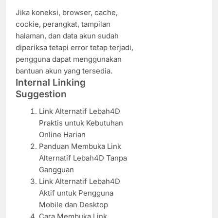
Jika koneksi, browser, cache,
cookie, perangkat, tampilan
halaman, dan data akun sudah
diperiksa tetapi error tetap terjadi,
pengguna dapat menggunakan
bantuan akun yang tersedia.
Internal Linking
Suggestion
Link Alternatif Lebah4D
Praktis untuk Kebutuhan
Online Harian
Panduan Membuka Link
Alternatif Lebah4D Tanpa
Gangguan
Link Alternatif Lebah4D
Aktif untuk Pengguna
Mobile dan Desktop
Cara Membuka Link