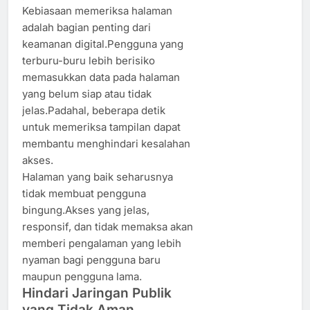
Kebiasaan memeriksa halaman
adalah bagian penting dari
keamanan digital.Pengguna yang
terburu-buru lebih berisiko
memasukkan data pada halaman
yang belum siap atau tidak
jelas.Padahal, beberapa detik
untuk memeriksa tampilan dapat
membantu menghindari kesalahan
akses.
Halaman yang baik seharusnya
tidak membuat pengguna
bingung.Akses yang jelas,
responsif, dan tidak memaksa akan
memberi pengalaman yang lebih
nyaman bagi pengguna baru
maupun pengguna lama.
Hindari Jaringan Publik
yang Tidak Aman