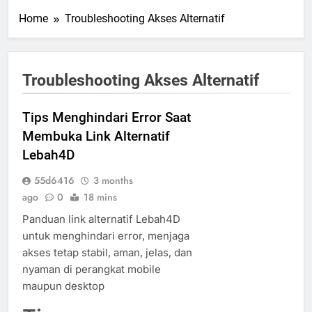
Home
Troubleshooting Akses Alternatif
Troubleshooting Akses Alternatif
Tips Menghindari Error Saat
Membuka Link Alternatif
Lebah4D
55d6416
3 months
ago
0
18 mins
Panduan link alternatif Lebah4D
untuk menghindari error, menjaga
akses tetap stabil, aman, jelas, dan
nyaman di perangkat mobile
maupun desktop