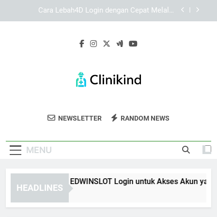
Skip
Daftar Edwinslot Resmi untuk Akses Akun yang
to
Lebih Stabil dan Mudah Dipahami
content
Daftar Lebah4D Resmi untuk Pengalaman Akses
yang Lebih Praktis dan Terarah
Panduan Lengkap EDWINSLOT Login untuk Akses
Akun yang Lebih Stabil
Cara Lebah4D Login dengan Cepat Melalui
Perangkat Mobile
Daftar Edwinslot Resmi untuk Akses Akun yang
Lebih Stabil dan Mudah Dipahami
Clinikind
Dapatkan Layanan Medis Profesional Di
Daftar Lebah4D Resmi untuk Pengalaman Akses
NEWSLETTER
RANDOM NEWS
yang Lebih Praktis dan Terarah
Clinikind.
MENU
nduan Lengkap EDWINSLOT Login untuk Akses Akun yang Lebi
HEADLINES
onth Ago