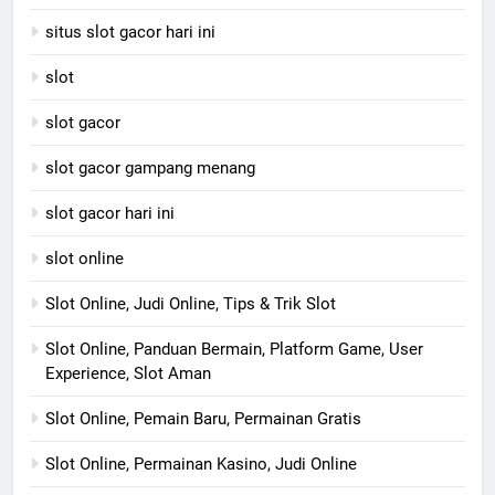
situs slot gacor hari ini
slot
slot gacor
slot gacor gampang menang
slot gacor hari ini
slot online
Slot Online, Judi Online, Tips & Trik Slot
Slot Online, Panduan Bermain, Platform Game, User
Experience, Slot Aman
Slot Online, Pemain Baru, Permainan Gratis
Slot Online, Permainan Kasino, Judi Online