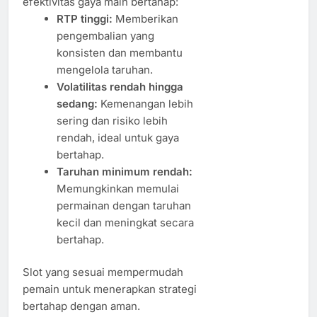
efektivitas gaya main bertahap:
RTP tinggi:
Memberikan
pengembalian yang
konsisten dan membantu
mengelola taruhan.
Volatilitas rendah hingga
sedang:
Kemenangan lebih
sering dan risiko lebih
rendah, ideal untuk gaya
bertahap.
Taruhan minimum rendah:
Memungkinkan memulai
permainan dengan taruhan
kecil dan meningkat secara
bertahap.
Slot yang sesuai mempermudah
pemain untuk menerapkan strategi
bertahap dengan aman.