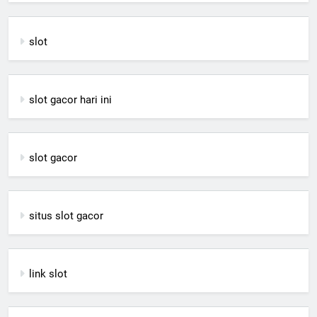
slot
slot gacor hari ini
slot gacor
situs slot gacor
link slot