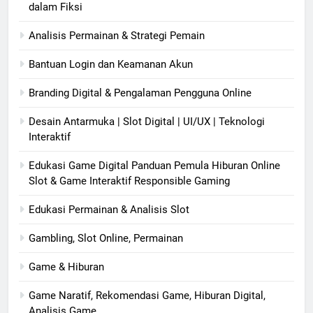
dalam Fiksi
Analisis Permainan & Strategi Pemain
Bantuan Login dan Keamanan Akun
Branding Digital & Pengalaman Pengguna Online
Desain Antarmuka | Slot Digital | UI/UX | Teknologi
Interaktif
Edukasi Game Digital Panduan Pemula Hiburan Online
Slot & Game Interaktif Responsible Gaming
Edukasi Permainan & Analisis Slot
Gambling, Slot Online, Permainan
Game & Hiburan
Game Naratif, Rekomendasi Game, Hiburan Digital,
Analisis Game