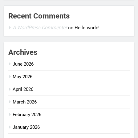
Recent Comments
A WordPress Commenter
on
Hello world!
Archives
June 2026
May 2026
April 2026
March 2026
February 2026
January 2026