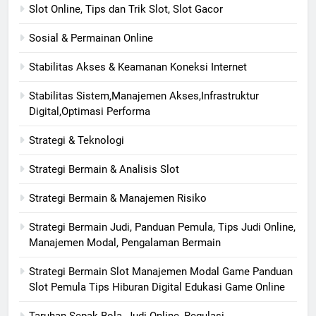
Slot Online, Tips dan Trik Slot, Slot Gacor
Sosial & Permainan Online
Stabilitas Akses & Keamanan Koneksi Internet
Stabilitas Sistem,Manajemen Akses,Infrastruktur
Digital,Optimasi Performa
Strategi & Teknologi
Strategi Bermain & Analisis Slot
Strategi Bermain & Manajemen Risiko
Strategi Bermain Judi, Panduan Pemula, Tips Judi Online,
Manajemen Modal, Pengalaman Bermain
Strategi Bermain Slot Manajemen Modal Game Panduan
Slot Pemula Tips Hiburan Digital Edukasi Game Online