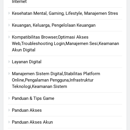
Internet
Kesehatan Mental, Gaming, Lifestyle, Manajemen Stres
Keuangan, Keluarga, Pengelolaan Keuangan
Kompatibilitas Browser,Optimasi Akses
Web,Troubleshooting Login,Manajemen Sesi,Keamanan
Akun Digital
Layanan Digital
Manajemen Sistem Digital,Stabilitas Platform
Online,Pengalaman Pengguna,Infrastruktur
Teknologi,Keamanan Sistem
Panduan & Tips Game
Panduan Akses
Panduan Akses Akun