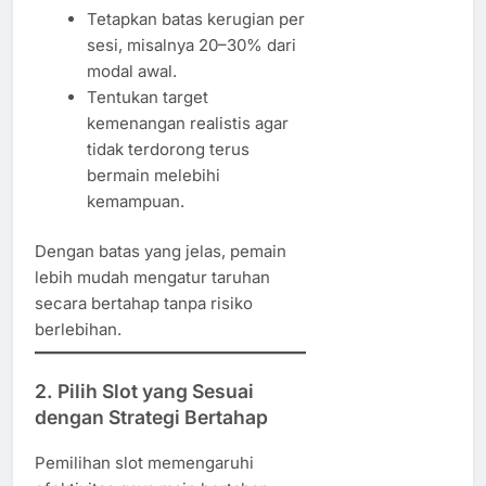
Tetapkan batas kerugian per
sesi, misalnya 20–30% dari
modal awal.
Tentukan target
kemenangan realistis agar
tidak terdorong terus
bermain melebihi
kemampuan.
Dengan batas yang jelas, pemain
lebih mudah mengatur taruhan
secara bertahap tanpa risiko
berlebihan.
2. Pilih Slot yang Sesuai
dengan Strategi Bertahap
Pemilihan slot memengaruhi