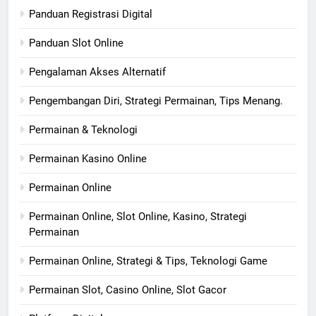
Panduan Registrasi Digital
Panduan Slot Online
Pengalaman Akses Alternatif
Pengembangan Diri, Strategi Permainan, Tips Menang.
Permainan & Teknologi
Permainan Kasino Online
Permainan Online
Permainan Online, Slot Online, Kasino, Strategi
Permainan
Permainan Online, Strategi & Tips, Teknologi Game
Permainan Slot, Casino Online, Slot Gacor