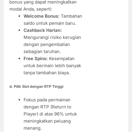
bonus yang dapat meningkatkan
modal Anda, seperti:
Welcome Bonus:
Tambahan
saldo untuk pemain baru.
Cashback Harian:
Mengurangi risiko kerugian
dengan pengembalian
sebagian taruhan.
Free Spins:
Kesempatan
untuk bermain lebih banyak
tanpa tambahan biaya.
d.
Pilih Slot dengan RTP Tinggi
Fokus pada permainan
dengan RTP (Return to
Player) di atas 96% untuk
meningkatkan peluang
menang.