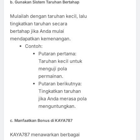
b.
Gunakan Sistem Taruhan Bertahap
Mulailah dengan taruhan kecil, lalu
tingkatkan taruhan secara
bertahap jika Anda mulai
mendapatkan kemenangan.
Contoh:
Putaran pertama:
Taruhan kecil untuk
menguji pola
permainan.
Putaran berikutnya:
Tingkatkan taruhan
jika Anda merasa pola
menguntungkan.
c.
Manfaatkan Bonus di KAYA787
KAYA787 menawarkan berbagai