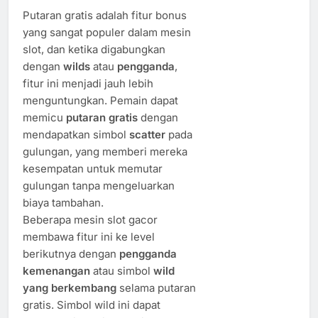
Putaran gratis adalah fitur bonus
yang sangat populer dalam mesin
slot, dan ketika digabungkan
dengan
wilds
atau
pengganda
,
fitur ini menjadi jauh lebih
menguntungkan. Pemain dapat
memicu
putaran gratis
dengan
mendapatkan simbol
scatter
pada
gulungan, yang memberi mereka
kesempatan untuk memutar
gulungan tanpa mengeluarkan
biaya tambahan.
Beberapa mesin slot gacor
membawa fitur ini ke level
berikutnya dengan
pengganda
kemenangan
atau simbol
wild
yang berkembang
selama putaran
gratis. Simbol wild ini dapat