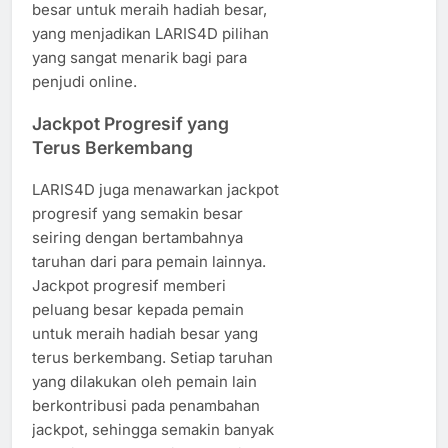
besar untuk meraih hadiah besar,
yang menjadikan LARIS4D pilihan
yang sangat menarik bagi para
penjudi online.
Jackpot Progresif yang
Terus Berkembang
LARIS4D juga menawarkan jackpot
progresif yang semakin besar
seiring dengan bertambahnya
taruhan dari para pemain lainnya.
Jackpot progresif memberi
peluang besar kepada pemain
untuk meraih hadiah besar yang
terus berkembang. Setiap taruhan
yang dilakukan oleh pemain lain
berkontribusi pada penambahan
jackpot, sehingga semakin banyak