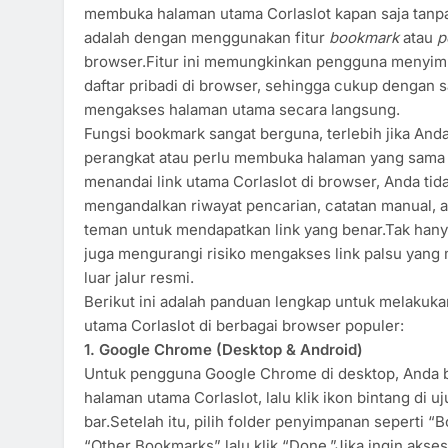
membuka halaman utama Corlaslot kapan saja tanp
adalah dengan menggunakan fitur
bookmark
atau
p
browser.Fitur ini memungkinkan pengguna menyimp
daftar pribadi di browser, sehingga cukup dengan s
mengakses halaman utama secara langsung.
Fungsi bookmark sangat berguna, terlebih jika Anda
perangkat atau perlu membuka halaman yang sama 
menandai link utama Corlaslot di browser, Anda tida
mengandalkan riwayat pencarian, catatan manual, a
teman untuk mendapatkan link yang benar.Tak hanya 
juga mengurangi risiko mengakses link palsu yang 
luar jalur resmi.
Berikut ini adalah panduan lengkap untuk melakuk
utama Corlaslot di berbagai browser populer:
1. Google Chrome (Desktop & Android)
Untuk pengguna Google Chrome di desktop, Anda 
halaman utama Corlaslot, lalu klik ikon bintang di 
bar.Setelah itu, pilih folder penyimpanan seperti “
“Other Bookmarks” lalu klik “Done.”Jika ingin akses 