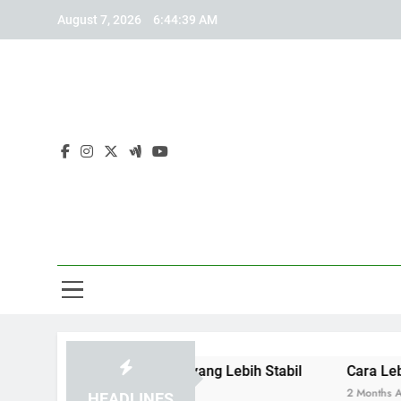
Skip
August 7, 2026
6:44:40 AM
to
content
Cli
Dapatkan L
tuk Akses Akun yang Lebih Stabil
Cara Lebah4D Login 
2 Months Ago
HEADLINES