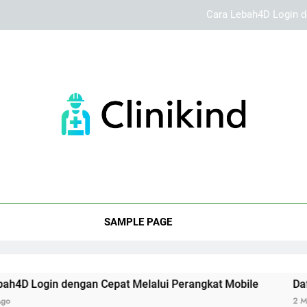
Cara Lebah4D Login d
Daftar Edwinslot Resmi untuk Akses Akun 
Daftar Lebah4D Resmi untuk Pengalaman 
Panduan Lengkap EDWINSLOT Login
Cara Lebah4D Login d
Daftar Edwinslot Resmi untuk Akses Akun 
nikind
ayanan Medis Profesional Di Clinikind.
Daftar Lebah4D Resmi untuk Pengalaman 
SAMPLE PAGE
dengan Cepat Melalui Perangkat Mobile
Daftar Edwinsl
2 Months Ago