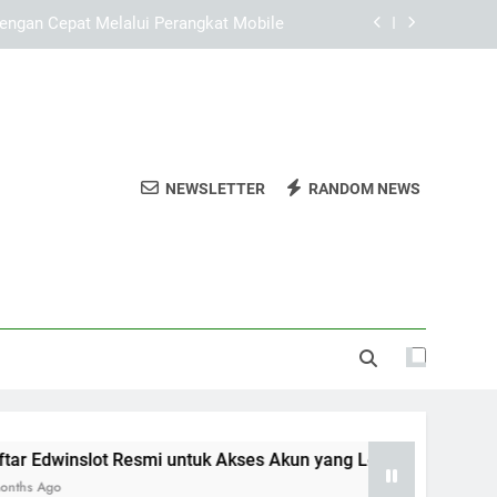
engan Cepat Melalui Perangkat Mobile
yang Lebih Stabil dan Mudah Dipahami
Akses yang Lebih Praktis dan Terarah
 untuk Akses Akun yang Lebih Stabil
NEWSLETTER
RANDOM NEWS
engan Cepat Melalui Perangkat Mobile
yang Lebih Stabil dan Mudah Dipahami
Akses yang Lebih Praktis dan Terarah
ot Resmi untuk Akses Akun yang Lebih Stabil dan Mudah Dipa