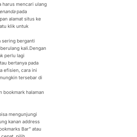
a harus mencari ulang
enanda
pada
an alamat situs ke
atu klik untuk
 sering berganti
berulang kali.Dengan
k perlu lagi
tau bertanya pada
efisien, cara ini
mungkin tersebar di
an bookmark halaman
bisa mengunjungi
ujung kanan address
Bookmarks Bar” atau
cepat, pilih