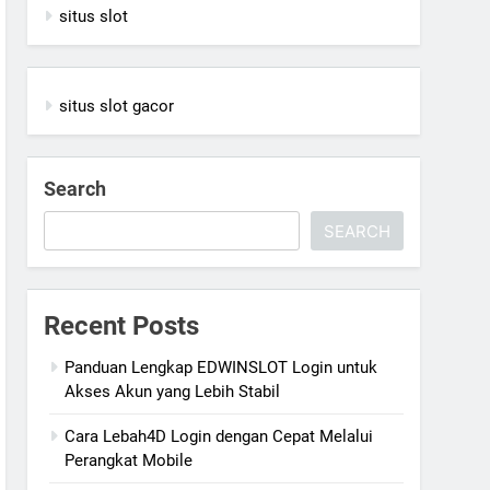
situs slot
situs slot gacor
Search
SEARCH
Recent Posts
Panduan Lengkap EDWINSLOT Login untuk
Akses Akun yang Lebih Stabil
Cara Lebah4D Login dengan Cepat Melalui
Perangkat Mobile