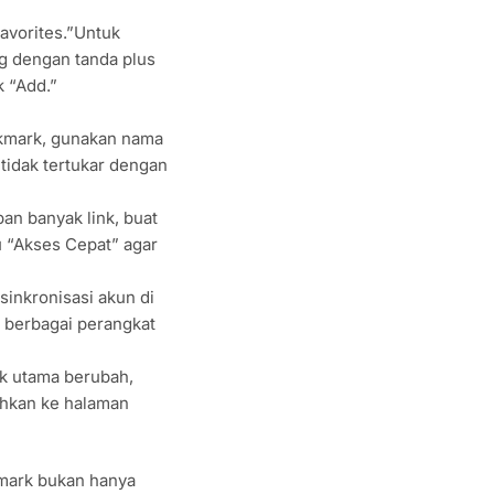
avorites.”Untuk
ng dengan tanda plus
k “Add.”
kmark, gunakan nama
 tidak tertukar dengan
an banyak link, buat
u “Akses Cepat” agar
r sinkronisasi akun di
 berbagai perangkat
ink utama berubah,
ahkan ke halaman
mark bukan hanya