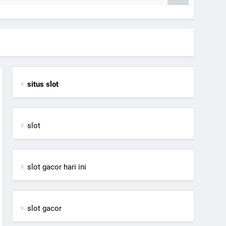
situs slot
slot
slot gacor hari ini
slot gacor