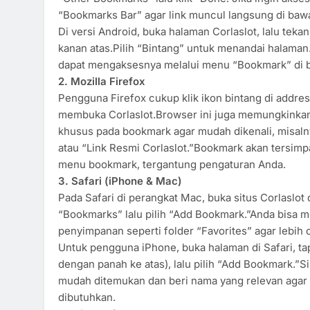
“Bookmarks Bar” agar link muncul langsung di baw
Di versi Android, buka halaman Corlaslot, lalu tekan i
kanan atas.Pilih “Bintang” untuk menandai halaman
dapat mengaksesnya melalui menu “Bookmark” di 
2. Mozilla Firefox
Pengguna Firefox cukup klik ikon bintang di addres
membuka Corlaslot.Browser ini juga memungkink
khusus pada bookmark agar mudah dikenali, misaln
atau “Link Resmi Corlaslot.”Bookmark akan tersimpa
menu bookmark, tergantung pengaturan Anda.
3. Safari (iPhone & Mac)
Pada Safari di perangkat Mac, buka situs Corlaslot
“Bookmarks” lalu pilih “Add Bookmark.”Anda bisa me
penyimpanan seperti folder “Favorites” agar lebih 
Untuk pengguna iPhone, buka halaman di Safari, ta
dengan panah ke atas), lalu pilih “Add Bookmark.”S
mudah ditemukan dan beri nama yang relevan agar p
dibutuhkan.