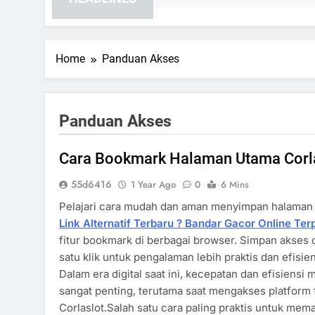
Home
Panduan Akses
Panduan Akses
Cara Bookmark Halaman Utama Corl
55d6416
1 Year Ago
0
6 Mins
Pelajari cara mudah dan aman menyimpan halama
Link Alternatif Terbaru ? Bandar Gacor Online Te
fitur bookmark di berbagai browser. Simpan akses
satu klik untuk pengalaman lebih praktis dan efisien
Dalam era digital saat ini, kecepatan dan efisiensi 
sangat penting, terutama saat mengakses platform f
Corlaslot.Salah satu cara paling praktis untuk mem