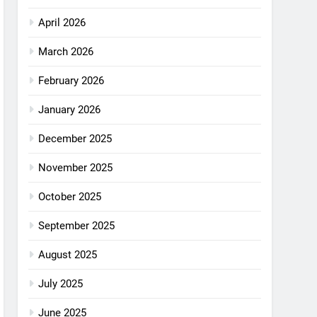
April 2026
March 2026
February 2026
January 2026
December 2025
November 2025
October 2025
September 2025
August 2025
July 2025
June 2025