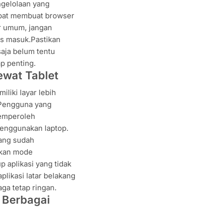
gelolaan yang
apat membuat browser
r umum, jangan
is masuk.Pastikan
saja belum tentu
p penting.
ewat Tablet
liki layar lebih
.Pengguna yang
memperoleh
menggunakan laptop.
yang sudah
nakan mode
 aplikasi yang tidak
plikasi latar belakang
ga tetap ringan.
 Berbagai