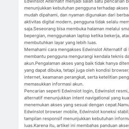
Edwinslot Alternatif menjadi salah satu pencarian 
menunjukkan kebutuhan pengguna terhadap akses ya
mudah dipahami, dan nyaman digunakan dari berba
aktivitas digital modern, pengguna tidak selalu me
saja.Seseorang bisa membuka halaman melalui sma
bepergian, menggunakan laptop ketika bekerja, ata
membutuhkan layar yang lebih luas.
Memahami cara mengakses Edwinslot Alternatif di 
membantu pengguna mengurangi kendala teknis d
akun.Pengalaman akses yang baik tidak hanya dite
yang dapat dibuka, tetapi juga oleh kondisi browser,
internet, keamanan perangkat, serta ketelitian pe
memasukkan informasi akun.
Pencarian seperti Edwinslot login, Edwinslot resmi
alternatif menunjukkan intent navigational yang ku
menemukan akses yang sesuai dengan cepat.Namun
Edwinslot browser mobile, Edwinslot koneksi stabil
tampilan responsif menunjukkan kebutuhan informa
luas.Karena itu, artikel ini membahas panduan akse