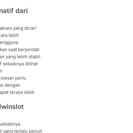
atif dari
 akses yang dicari
ara lebih
 pengguna
kan saat berpindah
 yang lebih stabil.
 sebaiknya dilihat
an
rowser perlu
kan dengan
apat terasa lebih
winslot
sebaiknya
t yang terlalu penuh