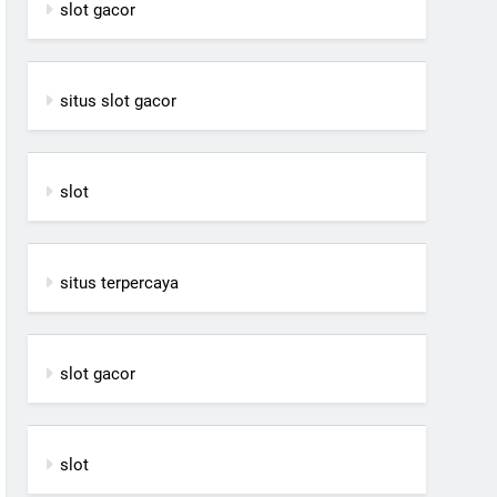
slot gacor
situs slot gacor
slot
situs terpercaya
slot gacor
slot