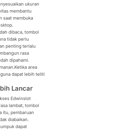
nyesuaikan ukuran
ivitas membantu
n saat membuka
esktop.
udah dibaca, tombol
na tidak perlu
n penting terlalu
membangun rasa
dah dipahami.
manan.Ketika area
guna dapat lebih teliti
bih Lancar
kses Edwinslot
rasa lambat, tombol
na itu, pembaruan
dak diabaikan.
numpuk dapat