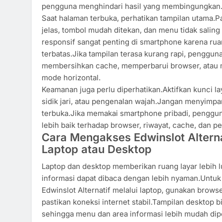
pengguna menghindari hasil yang membingungkan
Saat halaman terbuka, perhatikan tampilan utama.Pa
jelas, tombol mudah ditekan, dan menu tidak salin
responsif sangat penting di smartphone karena ruan
terbatas.Jika tampilan terasa kurang rapi, penggu
membersihkan cache, memperbarui browser, atau 
mode horizontal.
Keamanan juga perlu diperhatikan.Aktifkan kunci lay
sidik jari, atau pengenalan wajah.Jangan menyimpa
terbuka.Jika memakai smartphone pribadi, penggun
lebih baik terhadap browser, riwayat, cache, dan 
Cara Mengakses Edwinslot Alterna
Laptop atau Desktop
Laptop dan desktop memberikan ruang layar lebih 
informasi dapat dibaca dengan lebih nyaman.Untu
Edwinslot Alternatif melalui laptop, gunakan brows
pastikan koneksi internet stabil.Tampilan desktop b
sehingga menu dan area informasi lebih mudah dip