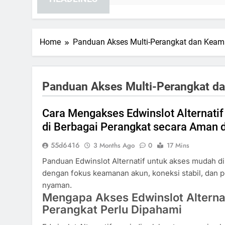
Home
Panduan Akses Multi-Perangkat dan Keama
Panduan Akses Multi-Perangkat da
Cara Mengakses Edwinslot Alternati
di Berbagai Perangkat secara Aman d
55d6416
3 Months Ago
0
17 Mins
Panduan Edwinslot Alternatif untuk akses mudah di
dengan fokus keamanan akun, koneksi stabil, dan
nyaman.
Mengapa Akses Edwinslot Alternat
Perangkat Perlu Dipahami