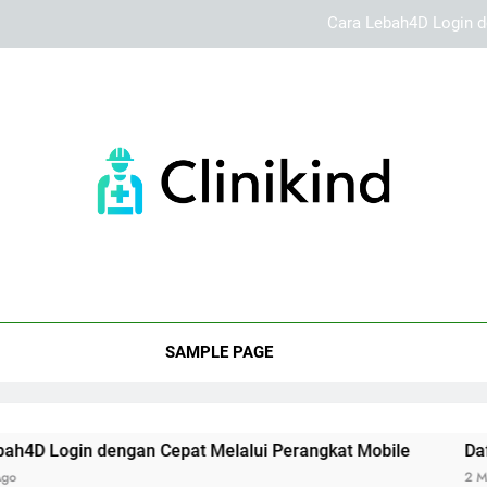
Cara Lebah4D Login d
Daftar Edwinslot Resmi untuk Akses Akun 
Daftar Lebah4D Resmi untuk Pengalaman 
Panduan Lengkap EDWINSLOT Login
Cara Lebah4D Login d
Daftar Edwinslot Resmi untuk Akses Akun 
nikind
ayanan Medis Profesional Di Clinikind.
Daftar Lebah4D Resmi untuk Pengalaman 
SAMPLE PAGE
dengan Cepat Melalui Perangkat Mobile
Daftar Edwinslo
2 Months Ago