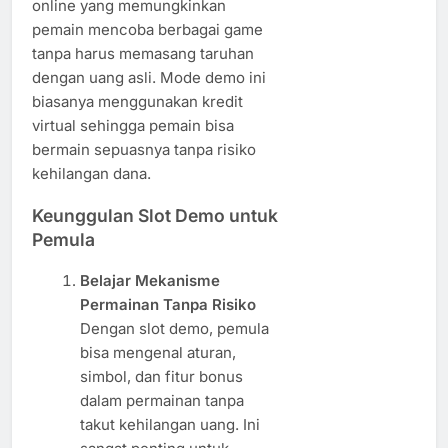
online yang memungkinkan
pemain mencoba berbagai game
tanpa harus memasang taruhan
dengan uang asli. Mode demo ini
biasanya menggunakan kredit
virtual sehingga pemain bisa
bermain sepuasnya tanpa risiko
kehilangan dana.
Keunggulan Slot Demo untuk
Pemula
Belajar Mekanisme
Permainan Tanpa Risiko
Dengan slot demo, pemula
bisa mengenal aturan,
simbol, dan fitur bonus
dalam permainan tanpa
takut kehilangan uang. Ini