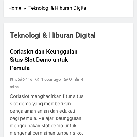
Home
Teknologi & Hiburan Digital
Teknologi & Hiburan Digital
Corlaslot dan Keunggulan
Situs Slot Demo untuk
Pemula
55d6416
1 year ago
0
4
mins
Corlaslot menghadirkan fitur situs
slot demo yang memberikan
pengalaman aman dan edukatif
bagi pemula. Pelajari keunggulan
menggunakan slot demo untuk
mengenal permainan tanpa risiko.