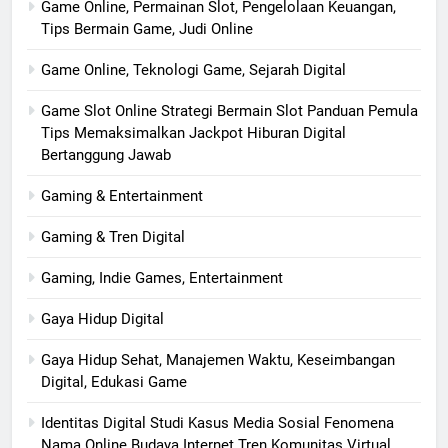
Game Online, Permainan Slot, Pengelolaan Keuangan,
Tips Bermain Game, Judi Online
Game Online, Teknologi Game, Sejarah Digital
Game Slot Online Strategi Bermain Slot Panduan Pemula
Tips Memaksimalkan Jackpot Hiburan Digital
Bertanggung Jawab
Gaming & Entertainment
Gaming & Tren Digital
Gaming, Indie Games, Entertainment
Gaya Hidup Digital
Gaya Hidup Sehat, Manajemen Waktu, Keseimbangan
Digital, Edukasi Game
Identitas Digital Studi Kasus Media Sosial Fenomena
Nama Online Budaya Internet Tren Komunitas Virtual