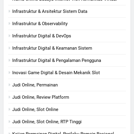
Infrastruktur & Arsitektur Sistem Data
Infrastruktur & Observability
Infrastruktur Digital & DevOps
Infrastruktur Digital & Keamanan Sistem
Infrastruktur Digital & Pengalaman Pengguna
Inovasi Game Digital & Desain Mekanik Slot
Judi Online, Permainan
Judi Online, Review Platform
Judi Online, Slot Online
Judi Online, Slot Online, RTP Tinggi
Kajian Permainan Digital, Perilaku Pemain Rasional,