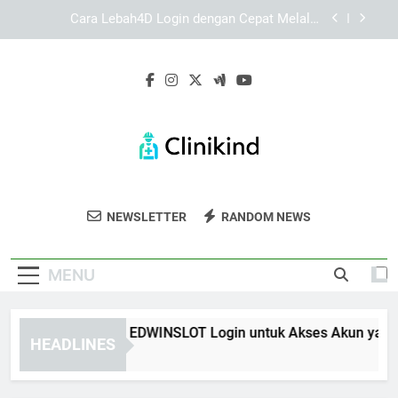
Skip
Daftar Edwinslot Resmi untuk Akses Akun yang
to
Lebih Stabil dan Mudah Dipahami
content
Daftar Lebah4D Resmi untuk Pengalaman Akses
yang Lebih Praktis dan Terarah
Panduan Lengkap EDWINSLOT Login untuk Akses
Akun yang Lebih Stabil
Cara Lebah4D Login dengan Cepat Melalui
Perangkat Mobile
Daftar Edwinslot Resmi untuk Akses Akun yang
Lebih Stabil dan Mudah Dipahami
Clinikind
Dapatkan Layanan Medis Profesional Di
Daftar Lebah4D Resmi untuk Pengalaman Akses
NEWSLETTER
RANDOM NEWS
yang Lebih Praktis dan Terarah
Clinikind.
MENU
nduan Lengkap EDWINSLOT Login untuk Akses Akun yang Lebi
HEADLINES
Month Ago