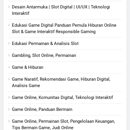
Desain Antarmuka | Slot Digital | UI/UX | Teknologi
Interaktif
Edukasi Game Digital Panduan Pemula Hiburan Online
Slot & Game Interaktif Responsible Gaming
Edukasi Permainan & Analisis Slot
Gambling, Slot Online, Permainan
Game & Hiburan
Game Naratif, Rekomendasi Game, Hiburan Digital,
Analisis Game
Game Online, Komunitas Digital, Teknologi Interaktif
Game Online, Panduan Bermain
Game Online, Permainan Slot, Pengelolaan Keuangan,
Tips Bermain Game, Judi Online