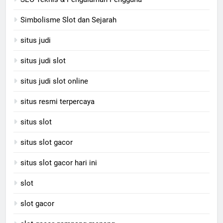
Simbolisme Slot dan Sejarah
situs judi
situs judi slot
situs judi slot online
situs resmi terpercaya
situs slot
situs slot gacor
situs slot gacor hari ini
slot
slot gacor