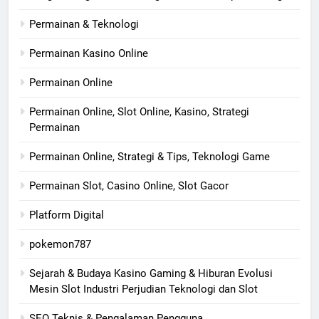
Permainan & Teknologi
Permainan Kasino Online
Permainan Online
Permainan Online, Slot Online, Kasino, Strategi
Permainan
Permainan Online, Strategi & Tips, Teknologi Game
Permainan Slot, Casino Online, Slot Gacor
Platform Digital
pokemon787
Sejarah & Budaya Kasino Gaming & Hiburan Evolusi
Mesin Slot Industri Perjudian Teknologi dan Slot
SEO Teknis & Pengalaman Pengguna