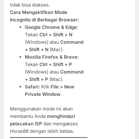
tidak bisa diakses.
Cara Mengaktifkan Mode
Incognito di Berbagai Browser:
Google Chrome & Edge:
Tekan
Ctrl + Shift + N
(Windows) atau
Command
+ Shift + N
(Mac).
Mozilla Firefox & Brave:
Tekan
Ctrl + Shift + P
(Windows) atau
Command
+ Shift + P
(Mac).
Safari:
Klik
File > New
Private Window
.
Menggunakan mode ini akan
membantu Anda
menghindari
pelacakan ISP
dan mengakses
Horas88 dengan lebih bebas.