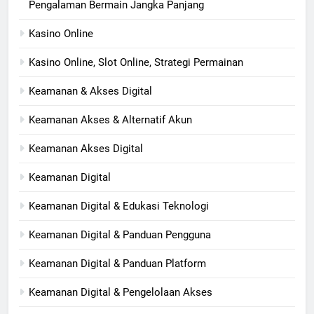
Pengalaman Bermain Jangka Panjang
Kasino Online
Kasino Online, Slot Online, Strategi Permainan
Keamanan & Akses Digital
Keamanan Akses & Alternatif Akun
Keamanan Akses Digital
Keamanan Digital
Keamanan Digital & Edukasi Teknologi
Keamanan Digital & Panduan Pengguna
Keamanan Digital & Panduan Platform
Keamanan Digital & Pengelolaan Akses