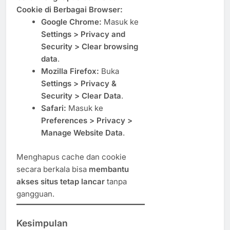
Cookie di Berbagai Browser:
Google Chrome:
Masuk ke
Settings > Privacy and
Security > Clear browsing
data
.
Mozilla Firefox:
Buka
Settings > Privacy &
Security > Clear Data
.
Safari:
Masuk ke
Preferences > Privacy >
Manage Website Data
.
Menghapus cache dan cookie
secara berkala bisa
membantu
akses situs tetap lancar
tanpa
gangguan.
Kesimpulan