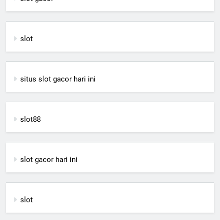
slot
situs slot gacor hari ini
slot88
slot gacor hari ini
slot