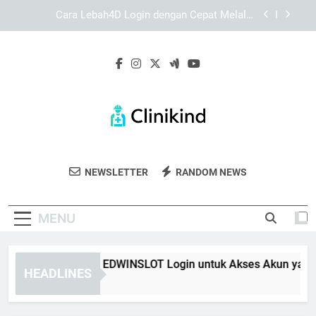
Skip
Daftar Edwinslot Resmi untuk Akses Akun yang
to
Lebih Stabil dan Mudah Dipahami
content
Daftar Lebah4D Resmi untuk Pengalaman Akses
yang Lebih Praktis dan Terarah
Panduan Lengkap EDWINSLOT Login untuk Akses
Akun yang Lebih Stabil
Cara Lebah4D Login dengan Cepat Melalui
Perangkat Mobile
Daftar Edwinslot Resmi untuk Akses Akun yang
Lebih Stabil dan Mudah Dipahami
Clinikind
Dapatkan Layanan Medis Profesional Di
Daftar Lebah4D Resmi untuk Pengalaman Akses
NEWSLETTER
RANDOM NEWS
yang Lebih Praktis dan Terarah
Clinikind.
MENU
nduan Lengkap EDWINSLOT Login untuk Akses Akun yang Lebi
HEADLINES
Month Ago