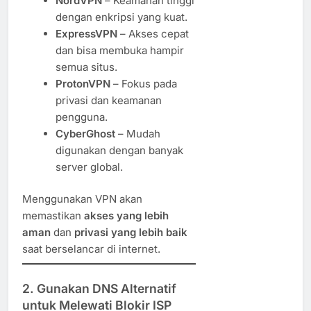
NordVPN
– Keamanan tinggi
dengan enkripsi yang kuat.
ExpressVPN
– Akses cepat
dan bisa membuka hampir
semua situs.
ProtonVPN
– Fokus pada
privasi dan keamanan
pengguna.
CyberGhost
– Mudah
digunakan dengan banyak
server global.
Menggunakan VPN akan
memastikan
akses yang lebih
aman
dan
privasi yang lebih baik
saat berselancar di internet.
2. Gunakan DNS Alternatif
untuk Melewati Blokir ISP