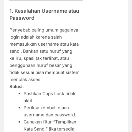
1.
Kesalahan Username atau
Password
Penyebab paling umum gagalnya
login adalah karena salah
memasukkan username atau kata
sandi. Bahkan satu huruf yang
keliru, spasi tak terlihat, atau
penggunaan huruf besar yang
tidak sesuai bisa membuat sistem
menolak akses.
Solusi:
Pastikan Caps Lock tidak
aktif.
Periksa kembali ejaan
username dan password.
Gunakan fitur “Tampilkan
Kata Sandi” jika tersedia.