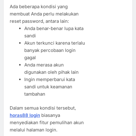
Ada beberapa kondisi yang
membuat Anda perlu melakukan
reset password, antara lain:
Anda benar-benar lupa kata
sandi
Akun terkunci karena terlalu
banyak percobaan login
gagal
Anda merasa akun
digunakan oleh pihak lain
Ingin memperbarui kata
sandi untuk keamanan
tambahan
Dalam semua kondisi tersebut,
horas88 login
biasanya
menyediakan fitur pemulihan akun
melalui halaman login.