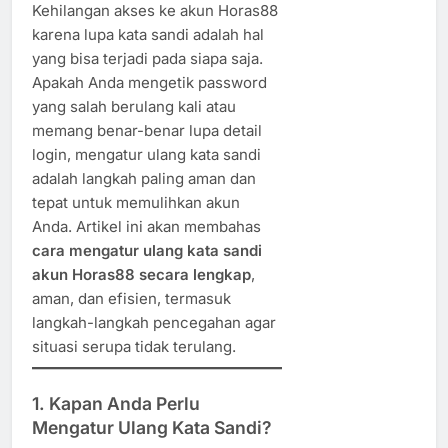
Kehilangan akses ke akun Horas88
karena lupa kata sandi adalah hal
yang bisa terjadi pada siapa saja.
Apakah Anda mengetik password
yang salah berulang kali atau
memang benar-benar lupa detail
login, mengatur ulang kata sandi
adalah langkah paling aman dan
tepat untuk memulihkan akun
Anda. Artikel ini akan membahas
cara mengatur ulang kata sandi
akun Horas88 secara lengkap
,
aman, dan efisien, termasuk
langkah-langkah pencegahan agar
situasi serupa tidak terulang.
1. Kapan Anda Perlu
Mengatur Ulang Kata Sandi?