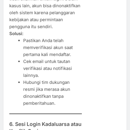
kasus lain, akun bisa dinonaktifkan
oleh sistem karena pelanggaran
kebijakan atau permintaan
pengguna itu sendiri.
Solusi:
Pastikan Anda telah
memverifikasi akun saat
pertama kali mendaftar.
Cek email untuk tautan
verifikasi atau notifikasi
lainnya.
Hubungi tim dukungan
resmi jika merasa akun
dinonaktifkan tanpa
pemberitahuan.
6.
Sesi Login Kadaluarsa atau