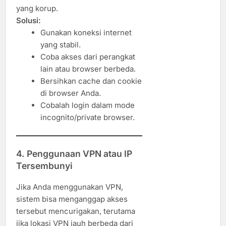
yang korup.
Solusi:
Gunakan koneksi internet
yang stabil.
Coba akses dari perangkat
lain atau browser berbeda.
Bersihkan cache dan cookie
di browser Anda.
Cobalah login dalam mode
incognito/private browser.
4.
Penggunaan VPN atau IP
Tersembunyi
Jika Anda menggunakan VPN,
sistem bisa menganggap akses
tersebut mencurigakan, terutama
jika lokasi VPN jauh berbeda dari