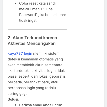
Coba reset kata sandi
melalui menu “Lupa
Password” jika benar-benar
tidak ingat.
2.
Akun Terkunci karena
Aktivitas Mencurigakan
kaya787 login
memiliki sistem
deteksi keamanan otomatis yang
akan memblokir akun sementara
jika terdeteksi aktivitas login tidak
biasa, seperti dari lokasi geografis
berbeda, perangkat baru, atau
percobaan login yang terlalu
sering gagal.
Solusi:
Periksa email Anda untuk