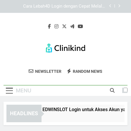
Skip
Daftar Edwinslot Resmi untuk Akses Akun yang
to
Lebih Stabil dan Mudah Dipahami
content
Daftar Lebah4D Resmi untuk Pengalaman Akses
yang Lebih Praktis dan Terarah
Panduan Lengkap EDWINSLOT Login untuk Akses
Akun yang Lebih Stabil
Cara Lebah4D Login dengan Cepat Melalui
Perangkat Mobile
Daftar Edwinslot Resmi untuk Akses Akun yang
Lebih Stabil dan Mudah Dipahami
Clinikind
Dapatkan Layanan Medis Profesional Di
Daftar Lebah4D Resmi untuk Pengalaman Akses
NEWSLETTER
RANDOM NEWS
yang Lebih Praktis dan Terarah
Clinikind.
MENU
nduan Lengkap EDWINSLOT Login untuk Akses Akun yang Lebi
HEADLINES
Month Ago