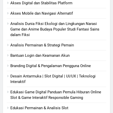
Akses Digital dan Stabilitas Platform
Akses Mobile dan Navigasi Alternatif
Analisis Dunia Fiksi Ekologi dan Lingkungan Narasi
Game dan Anime Budaya Populer Studi Fantasi Sains
dalam Fiksi
Analisis Permainan & Strategi Pemain
Bantuan Login dan Keamanan Akun
Branding Digital & Pengalaman Pengguna Online
Desain Antarmuka | Slot Digital | UI/UX | Teknologi
Interaktif
Edukasi Game Digital Panduan Pemula Hiburan Online
Slot & Game Interaktif Responsible Gaming
Edukasi Permainan & Analisis Slot