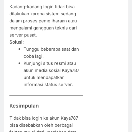
Kadang-kadang login tidak bisa
dilakukan karena sistem sedang
dalam proses pemeliharaan atau
mengalami gangguan teknis dari
server pusat.
Solusi:
Tunggu beberapa saat dan
coba lagi.
Kunjungi situs resmi atau
akun media sosial Kaya787
untuk mendapatkan
informasi status server.
Kesimpulan
Tidak bisa login ke akun Kaya787
bisa disebabkan oleh berbagai