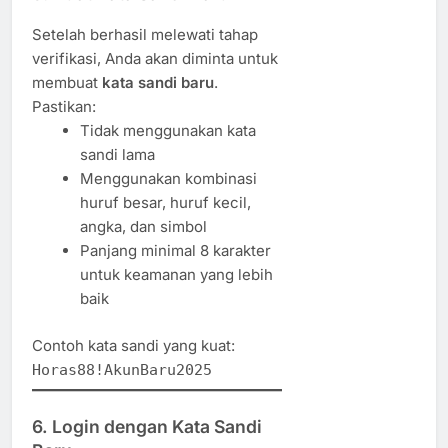
Setelah berhasil melewati tahap
verifikasi, Anda akan diminta untuk
membuat
kata sandi baru
.
Pastikan:
Tidak menggunakan kata
sandi lama
Menggunakan kombinasi
huruf besar, huruf kecil,
angka, dan simbol
Panjang minimal 8 karakter
untuk keamanan yang lebih
baik
Contoh kata sandi yang kuat:
Horas88!AkunBaru2025
6. Login dengan Kata Sandi