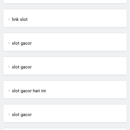
link slot
slot gacor
slot gacor
slot gacor hari ini
slot gacor