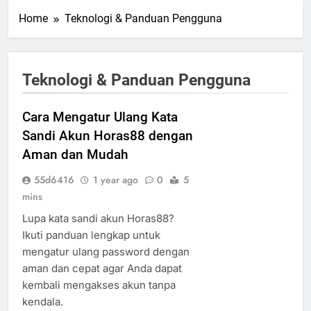
Home
Teknologi & Panduan Pengguna
Teknologi & Panduan Pengguna
Cara Mengatur Ulang Kata
Sandi Akun Horas88 dengan
Aman dan Mudah
55d6416
1 year ago
0
5
mins
Lupa kata sandi akun Horas88?
Ikuti panduan lengkap untuk
mengatur ulang password dengan
aman dan cepat agar Anda dapat
kembali mengakses akun tanpa
kendala.