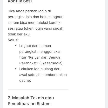
Konflik Sesi
Jika Anda pernah login di
perangkat lain dan belum logout,
sistem bisa mendeteksi konflik
sesi atau token login yang sudah
tidak berlaku.
Solusi:
Logout dari semua
perangkat menggunakan
fitur “Keluar dari Semua
Perangkat” (jika tersedia).
Lakukan login ulang dari
awal setelah membersihkan
cache.
7.
Masalah Teknis atau
Pemeliharaan Sistem