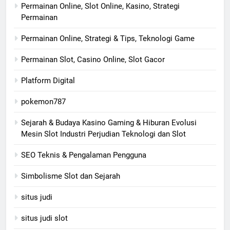
Permainan Online, Slot Online, Kasino, Strategi
Permainan
Permainan Online, Strategi & Tips, Teknologi Game
Permainan Slot, Casino Online, Slot Gacor
Platform Digital
pokemon787
Sejarah & Budaya Kasino Gaming & Hiburan Evolusi
Mesin Slot Industri Perjudian Teknologi dan Slot
SEO Teknis & Pengalaman Pengguna
Simbolisme Slot dan Sejarah
situs judi
situs judi slot