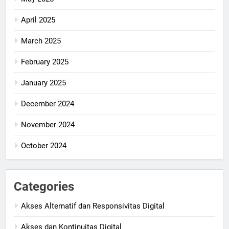
April 2025
March 2025
February 2025
January 2025
December 2024
November 2024
October 2024
Categories
Akses Alternatif dan Responsivitas Digital
Akses dan Kontinuitas Digital