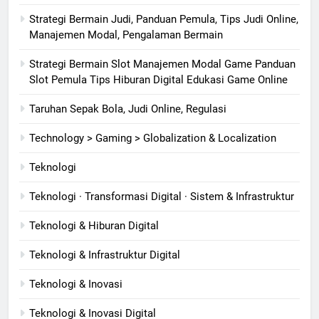
Strategi Bermain Judi, Panduan Pemula, Tips Judi Online,
Manajemen Modal, Pengalaman Bermain
Strategi Bermain Slot Manajemen Modal Game Panduan
Slot Pemula Tips Hiburan Digital Edukasi Game Online
Taruhan Sepak Bola, Judi Online, Regulasi
Technology > Gaming > Globalization & Localization
Teknologi
Teknologi · Transformasi Digital · Sistem & Infrastruktur
Teknologi & Hiburan Digital
Teknologi & Infrastruktur Digital
Teknologi & Inovasi
Teknologi & Inovasi Digital