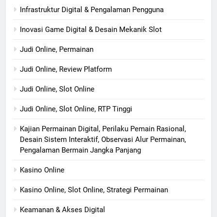
Infrastruktur Digital & Pengalaman Pengguna
Inovasi Game Digital & Desain Mekanik Slot
Judi Online, Permainan
Judi Online, Review Platform
Judi Online, Slot Online
Judi Online, Slot Online, RTP Tinggi
Kajian Permainan Digital, Perilaku Pemain Rasional,
Desain Sistem Interaktif, Observasi Alur Permainan,
Pengalaman Bermain Jangka Panjang
Kasino Online
Kasino Online, Slot Online, Strategi Permainan
Keamanan & Akses Digital