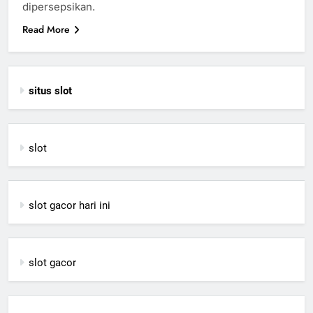
dipersepsikan.
Read More
situs slot
slot
slot gacor hari ini
slot gacor