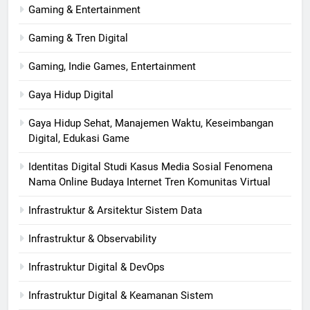
Gaming & Entertainment
Gaming & Tren Digital
Gaming, Indie Games, Entertainment
Gaya Hidup Digital
Gaya Hidup Sehat, Manajemen Waktu, Keseimbangan
Digital, Edukasi Game
Identitas Digital Studi Kasus Media Sosial Fenomena
Nama Online Budaya Internet Tren Komunitas Virtual
Infrastruktur & Arsitektur Sistem Data
Infrastruktur & Observability
Infrastruktur Digital & DevOps
Infrastruktur Digital & Keamanan Sistem