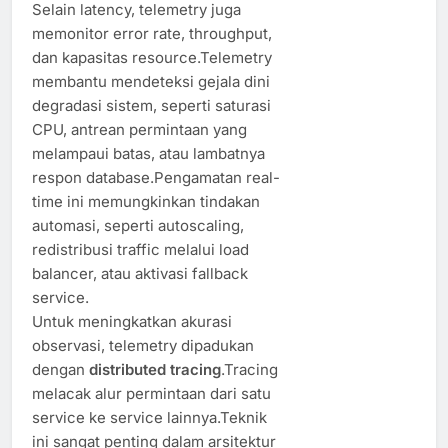
Selain latency, telemetry juga
memonitor error rate, throughput,
dan kapasitas resource.Telemetry
membantu mendeteksi gejala dini
degradasi sistem, seperti saturasi
CPU, antrean permintaan yang
melampaui batas, atau lambatnya
respon database.Pengamatan real-
time ini memungkinkan tindakan
automasi, seperti autoscaling,
redistribusi traffic melalui load
balancer, atau aktivasi fallback
service.
Untuk meningkatkan akurasi
observasi, telemetry dipadukan
dengan
distributed tracing
.Tracing
melacak alur permintaan dari satu
service ke service lainnya.Teknik
ini sangat penting dalam arsitektur