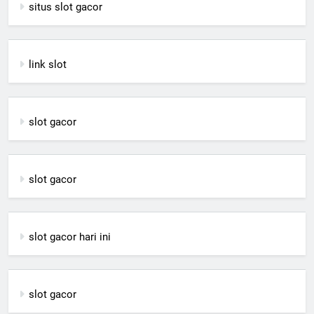
situs slot gacor
link slot
slot gacor
slot gacor
slot gacor hari ini
slot gacor