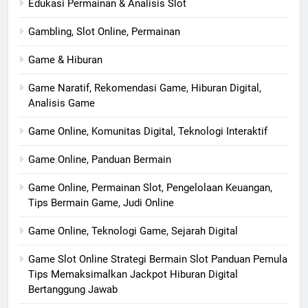
Edukasi Permainan & Analisis Slot
Gambling, Slot Online, Permainan
Game & Hiburan
Game Naratif, Rekomendasi Game, Hiburan Digital,
Analisis Game
Game Online, Komunitas Digital, Teknologi Interaktif
Game Online, Panduan Bermain
Game Online, Permainan Slot, Pengelolaan Keuangan,
Tips Bermain Game, Judi Online
Game Online, Teknologi Game, Sejarah Digital
Game Slot Online Strategi Bermain Slot Panduan Pemula
Tips Memaksimalkan Jackpot Hiburan Digital
Bertanggung Jawab