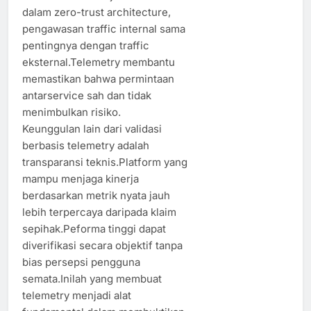
dalam zero-trust architecture,
pengawasan traffic internal sama
pentingnya dengan traffic
eksternal.Telemetry membantu
memastikan bahwa permintaan
antarservice sah dan tidak
menimbulkan risiko.
Keunggulan lain dari validasi
berbasis telemetry adalah
transparansi teknis.Platform yang
mampu menjaga kinerja
berdasarkan metrik nyata jauh
lebih terpercaya daripada klaim
sepihak.Peforma tinggi dapat
diverifikasi secara objektif tanpa
bias persepsi pengguna
semata.Inilah yang membuat
telemetry menjadi alat