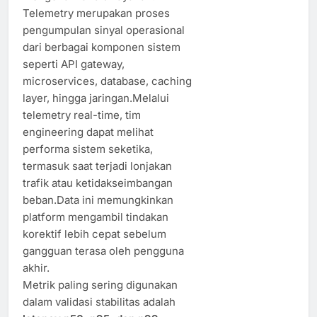
Telemetry merupakan proses
pengumpulan sinyal operasional
dari berbagai komponen sistem
seperti API gateway,
microservices, database, caching
layer, hingga jaringan.Melalui
telemetry real-time, tim
engineering dapat melihat
performa sistem seketika,
termasuk saat terjadi lonjakan
trafik atau ketidakseimbangan
beban.Data ini memungkinkan
platform mengambil tindakan
korektif lebih cepat sebelum
gangguan terasa oleh pengguna
akhir.
Metrik paling sering digunakan
dalam validasi stabilitas adalah