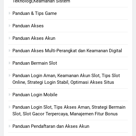
Teknologi,Keamanan Sistem
Panduan & Tips Game
Panduan Akses
Panduan Akses Akun
Panduan Akses Multi-Perangkat dan Keamanan Digital
Panduan Bermain Slot
Panduan Login Aman, Keamanan Akun Slot, Tips Slot
Online, Strategi Login Stabil, Optimasi Akses Situs
Panduan Login Mobile
Panduan Login Slot, Tips Akses Aman, Strategi Bermain
Slot, Slot Gacor Terpercaya, Manajemen Fitur Bonus
Panduan Pendaftaran dan Akses Akun