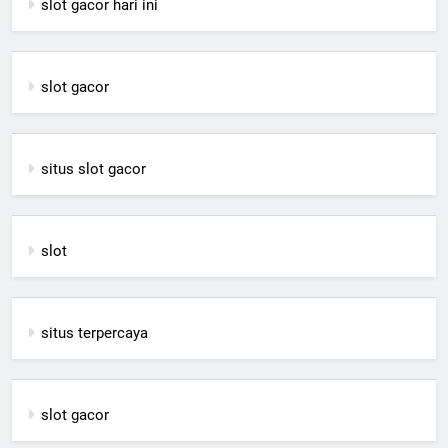
slot gacor hari ini
slot gacor
situs slot gacor
slot
situs terpercaya
slot gacor