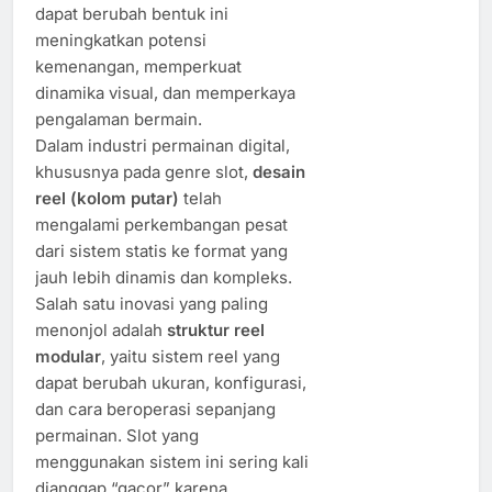
dapat berubah bentuk ini
meningkatkan potensi
kemenangan, memperkuat
dinamika visual, dan memperkaya
pengalaman bermain.
Dalam industri permainan digital,
khususnya pada genre slot,
desain
reel (kolom putar)
telah
mengalami perkembangan pesat
dari sistem statis ke format yang
jauh lebih dinamis dan kompleks.
Salah satu inovasi yang paling
menonjol adalah
struktur reel
modular
, yaitu sistem reel yang
dapat berubah ukuran, konfigurasi,
dan cara beroperasi sepanjang
permainan. Slot yang
menggunakan sistem ini sering kali
dianggap “gacor” karena