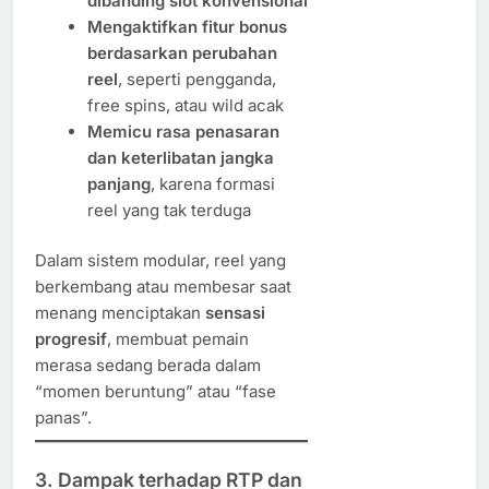
dibanding slot konvensional
Mengaktifkan fitur bonus
berdasarkan perubahan
reel
, seperti pengganda,
free spins, atau wild acak
Memicu rasa penasaran
dan keterlibatan jangka
panjang
, karena formasi
reel yang tak terduga
Dalam sistem modular, reel yang
berkembang atau membesar saat
menang menciptakan
sensasi
progresif
, membuat pemain
merasa sedang berada dalam
“momen beruntung” atau “fase
panas”.
3. Dampak terhadap RTP dan