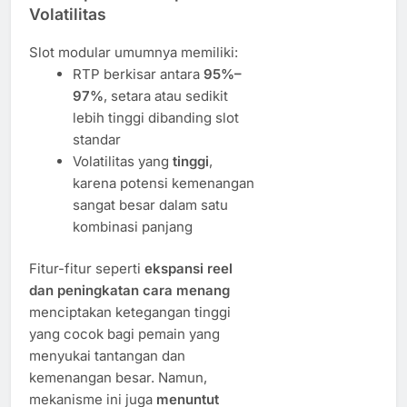
Volatilitas
Slot modular umumnya memiliki:
RTP berkisar antara
95%–
97%
, setara atau sedikit
lebih tinggi dibanding slot
standar
Volatilitas yang
tinggi
,
karena potensi kemenangan
sangat besar dalam satu
kombinasi panjang
Fitur-fitur seperti
ekspansi reel
dan peningkatan cara menang
menciptakan ketegangan tinggi
yang cocok bagi pemain yang
menyukai tantangan dan
kemenangan besar. Namun,
mekanisme ini juga
menuntut