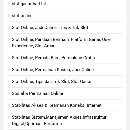
slot gacor hari ini
slot online
Slot Online, Judi Online, Tips & Trik Slot
Slot Online, Panduan Bermain, Platform Game, User
Experience, Slot Aman
Slot Online, Pemain Baru, Permainan Gratis
Slot Online, Permainan Kasino, Judi Online
Slot Online, Tips dan Trik Slot, Slot Gacor
Sosial & Permainan Online
Stabilitas Akses & Keamanan Koneksi Internet
Stabilitas Sistem,Manajemen Akses,Infrastruktur
Digital,Optimasi Performa