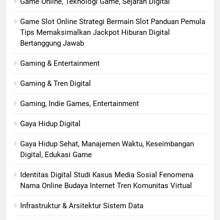
Game Online, Teknologi Game, Sejarah Digital
Game Slot Online Strategi Bermain Slot Panduan Pemula
Tips Memaksimalkan Jackpot Hiburan Digital
Bertanggung Jawab
Gaming & Entertainment
Gaming & Tren Digital
Gaming, Indie Games, Entertainment
Gaya Hidup Digital
Gaya Hidup Sehat, Manajemen Waktu, Keseimbangan
Digital, Edukasi Game
Identitas Digital Studi Kasus Media Sosial Fenomena
Nama Online Budaya Internet Tren Komunitas Virtual
Infrastruktur & Arsitektur Sistem Data