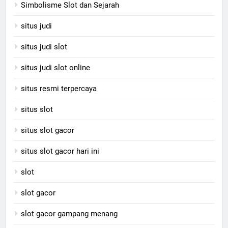
Simbolisme Slot dan Sejarah
situs judi
situs judi slot
situs judi slot online
situs resmi terpercaya
situs slot
situs slot gacor
situs slot gacor hari ini
slot
slot gacor
slot gacor gampang menang