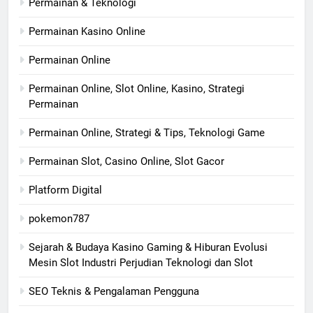
Permainan & Teknologi
Permainan Kasino Online
Permainan Online
Permainan Online, Slot Online, Kasino, Strategi
Permainan
Permainan Online, Strategi & Tips, Teknologi Game
Permainan Slot, Casino Online, Slot Gacor
Platform Digital
pokemon787
Sejarah & Budaya Kasino Gaming & Hiburan Evolusi
Mesin Slot Industri Perjudian Teknologi dan Slot
SEO Teknis & Pengalaman Pengguna