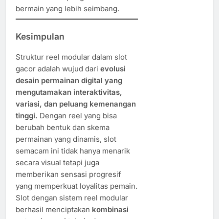
bermain yang lebih seimbang.
Kesimpulan
Struktur reel modular dalam slot
gacor adalah wujud dari
evolusi
desain permainan digital yang
mengutamakan interaktivitas,
variasi, dan peluang kemenangan
tinggi.
Dengan reel yang bisa
berubah bentuk dan skema
permainan yang dinamis, slot
semacam ini tidak hanya menarik
secara visual tetapi juga
memberikan sensasi progresif
yang memperkuat loyalitas pemain.
Slot dengan sistem reel modular
berhasil menciptakan
kombinasi