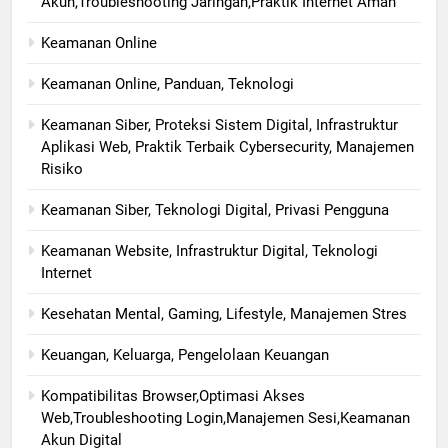
Akun,Troubleshooting Jaringan,Praktik Internet Aman
Keamanan Online
Keamanan Online, Panduan, Teknologi
Keamanan Siber, Proteksi Sistem Digital, Infrastruktur
Aplikasi Web, Praktik Terbaik Cybersecurity, Manajemen
Risiko
Keamanan Siber, Teknologi Digital, Privasi Pengguna
Keamanan Website, Infrastruktur Digital, Teknologi
Internet
Kesehatan Mental, Gaming, Lifestyle, Manajemen Stres
Keuangan, Keluarga, Pengelolaan Keuangan
Kompatibilitas Browser,Optimasi Akses
Web,Troubleshooting Login,Manajemen Sesi,Keamanan
Akun Digital