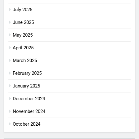
July 2025
June 2025
May 2025
April 2025
March 2025
February 2025
January 2025
December 2024
November 2024
October 2024