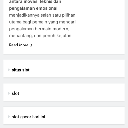
antara inovasi teknis dan
pengalaman emosional
,
menjadikannya salah satu pilihan
utama bagi pemain yang mencari
pengalaman bermain modern,
menantang, dan penuh kejutan.
Read More
situs slot
slot
slot gacor hari ini