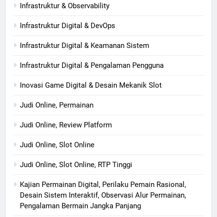
Infrastruktur & Observability
Infrastruktur Digital & DevOps
Infrastruktur Digital & Keamanan Sistem
Infrastruktur Digital & Pengalaman Pengguna
Inovasi Game Digital & Desain Mekanik Slot
Judi Online, Permainan
Judi Online, Review Platform
Judi Online, Slot Online
Judi Online, Slot Online, RTP Tinggi
Kajian Permainan Digital, Perilaku Pemain Rasional,
Desain Sistem Interaktif, Observasi Alur Permainan,
Pengalaman Bermain Jangka Panjang