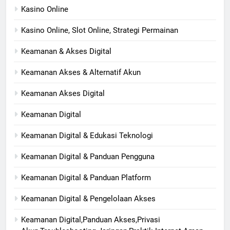
Kasino Online
Kasino Online, Slot Online, Strategi Permainan
Keamanan & Akses Digital
Keamanan Akses & Alternatif Akun
Keamanan Akses Digital
Keamanan Digital
Keamanan Digital & Edukasi Teknologi
Keamanan Digital & Panduan Pengguna
Keamanan Digital & Panduan Platform
Keamanan Digital & Pengelolaan Akses
Keamanan Digital,Panduan Akses,Privasi