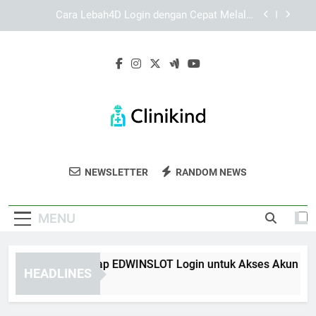
Skip
Cara Lebah4D Login dengan Cepat Melalui
Perangkat Mobile
to
content
Daftar Edwinslot Resmi untuk Akses Akun yang
Lebih Stabil dan Mudah Dipahami
Daftar Lebah4D Resmi untuk Pengalaman Akses
yang Lebih Praktis dan Terarah
Panduan Lengkap EDWINSLOT Login untuk Akses
Akun yang Lebih Stabil
Cara Lebah4D Login dengan Cepat Melalui
Perangkat Mobile
Clinikind
Dapatkan Layanan Medis Profesional Di
Daftar Edwinslot Resmi untuk Akses Akun yang
NEWSLETTER
RANDOM NEWS
Lebih Stabil dan Mudah Dipahami
Clinikind.
Daftar Lebah4D Resmi untuk Pengalaman Akses
yang Lebih Praktis dan Terarah
MENU
Panduan Lengkap EDWINSLOT Login untuk Akses Akun yang L
HEADLINES
1 Month Ago