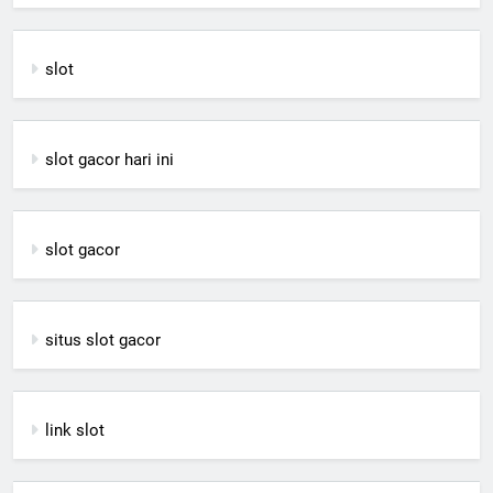
slot
slot gacor hari ini
slot gacor
situs slot gacor
link slot