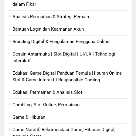
dalam Fiksi
Analisis Permainan & Strategi Pemain
Bantuan Login dan Keamanan Akun
Branding Digital & Pengalaman Pengguna Online
Desain Antarmuka | Slot Digital | UI/UX | Teknologi
Interaktif
Edukasi Game Digital Panduan Pemula Hiburan Online
Slot & Game Interaktif Responsible Gaming
Edukasi Permainan & Analisis Slot
Gambling, Slot Online, Permainan
Game & Hiburan
Game Naratif, Rekomendasi Game, Hiburan Digital,