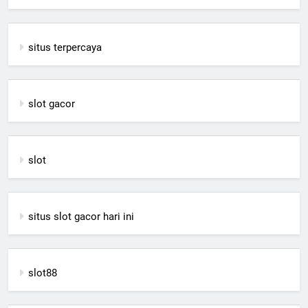
situs terpercaya
slot gacor
slot
situs slot gacor hari ini
slot88