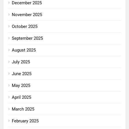
December 2025
November 2025
October 2025
September 2025
August 2025
July 2025
June 2025
May 2025
April 2025
March 2025
February 2025