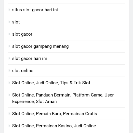
situs slot gacor hari ini
slot
slot gacor
slot gacor gampang menang
slot gacor hari ini
slot online
Slot Online, Judi Online, Tips & Trik Slot
Slot Online, Panduan Bermain, Platform Game, User
Experience, Slot Aman
Slot Online, Pemain Baru, Permainan Gratis
Slot Online, Permainan Kasino, Judi Online