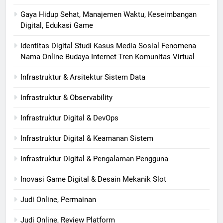
Gaya Hidup Sehat, Manajemen Waktu, Keseimbangan
Digital, Edukasi Game
Identitas Digital Studi Kasus Media Sosial Fenomena
Nama Online Budaya Internet Tren Komunitas Virtual
Infrastruktur & Arsitektur Sistem Data
Infrastruktur & Observability
Infrastruktur Digital & DevOps
Infrastruktur Digital & Keamanan Sistem
Infrastruktur Digital & Pengalaman Pengguna
Inovasi Game Digital & Desain Mekanik Slot
Judi Online, Permainan
Judi Online, Review Platform