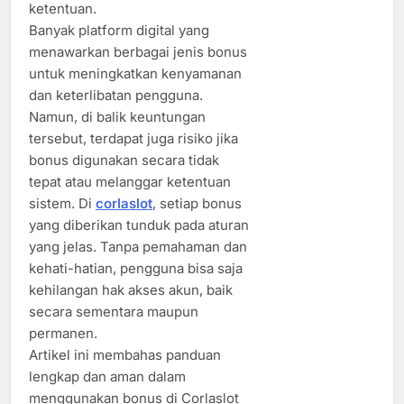
ketentuan.
Banyak platform digital yang
menawarkan berbagai jenis bonus
untuk meningkatkan kenyamanan
dan keterlibatan pengguna.
Namun, di balik keuntungan
tersebut, terdapat juga risiko jika
bonus digunakan secara tidak
tepat atau melanggar ketentuan
sistem. Di
corlaslot
, setiap bonus
yang diberikan tunduk pada aturan
yang jelas. Tanpa pemahaman dan
kehati-hatian, pengguna bisa saja
kehilangan hak akses akun, baik
secara sementara maupun
permanen.
Artikel ini membahas panduan
lengkap dan aman dalam
menggunakan bonus di Corlaslot