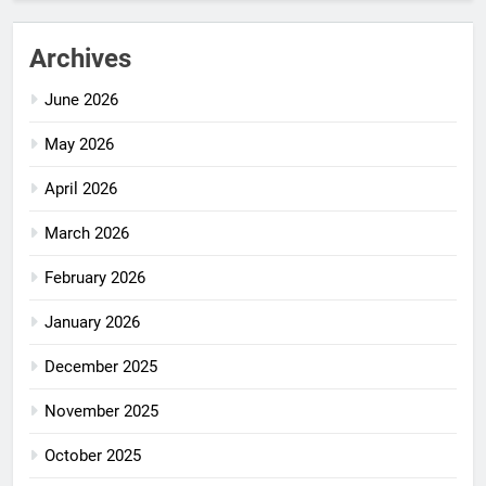
Archives
June 2026
May 2026
April 2026
March 2026
February 2026
January 2026
December 2025
November 2025
October 2025