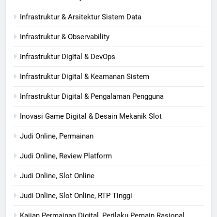
Infrastruktur & Arsitektur Sistem Data
Infrastruktur & Observability
Infrastruktur Digital & DevOps
Infrastruktur Digital & Keamanan Sistem
Infrastruktur Digital & Pengalaman Pengguna
Inovasi Game Digital & Desain Mekanik Slot
Judi Online, Permainan
Judi Online, Review Platform
Judi Online, Slot Online
Judi Online, Slot Online, RTP Tinggi
Kajian Permainan Digital, Perilaku Pemain Rasional,