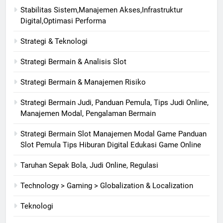
Stabilitas Sistem,Manajemen Akses,Infrastruktur
Digital,Optimasi Performa
Strategi & Teknologi
Strategi Bermain & Analisis Slot
Strategi Bermain & Manajemen Risiko
Strategi Bermain Judi, Panduan Pemula, Tips Judi Online,
Manajemen Modal, Pengalaman Bermain
Strategi Bermain Slot Manajemen Modal Game Panduan
Slot Pemula Tips Hiburan Digital Edukasi Game Online
Taruhan Sepak Bola, Judi Online, Regulasi
Technology > Gaming > Globalization & Localization
Teknologi