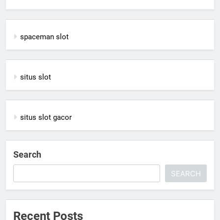
spaceman slot
situs slot
situs slot gacor
Search
SEARCH
Recent Posts