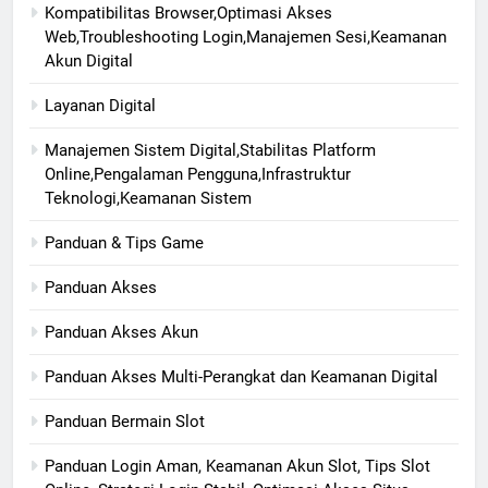
Kompatibilitas Browser,Optimasi Akses
Web,Troubleshooting Login,Manajemen Sesi,Keamanan
Akun Digital
Layanan Digital
Manajemen Sistem Digital,Stabilitas Platform
Online,Pengalaman Pengguna,Infrastruktur
Teknologi,Keamanan Sistem
Panduan & Tips Game
Panduan Akses
Panduan Akses Akun
Panduan Akses Multi-Perangkat dan Keamanan Digital
Panduan Bermain Slot
Panduan Login Aman, Keamanan Akun Slot, Tips Slot