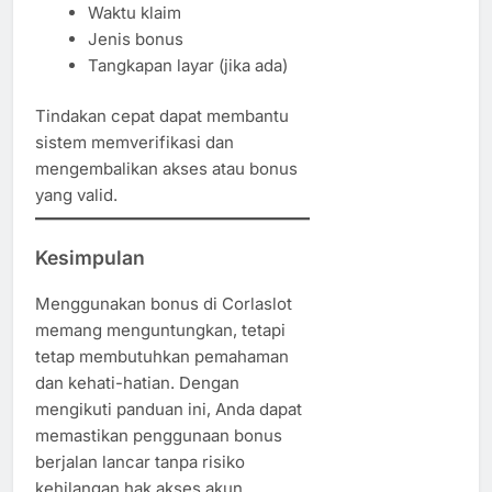
Waktu klaim
Jenis bonus
Tangkapan layar (jika ada)
Tindakan cepat dapat membantu
sistem memverifikasi dan
mengembalikan akses atau bonus
yang valid.
Kesimpulan
Menggunakan bonus di Corlaslot
memang menguntungkan, tetapi
tetap membutuhkan pemahaman
dan kehati-hatian. Dengan
mengikuti panduan ini, Anda dapat
memastikan penggunaan bonus
berjalan lancar tanpa risiko
kehilangan hak akses akun.