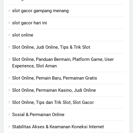
slot gacor gampang menang
slot gacor hari ini
slot online
Slot Online, Judi Online, Tips & Trik Slot
Slot Online, Panduan Bermain, Platform Game, User
Experience, Slot Aman
Slot Online, Pemain Baru, Permainan Gratis
Slot Online, Permainan Kasino, Judi Online
Slot Online, Tips dan Trik Slot, Slot Gacor
Sosial & Permainan Online
Stabilitas Akses & Keamanan Koneksi Internet