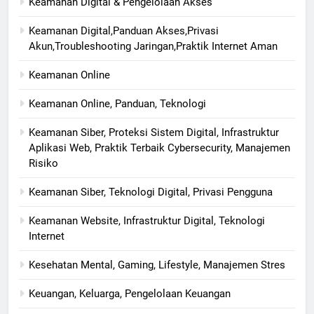
Keamanan Digital & Pengelolaan Akses
Keamanan Digital,Panduan Akses,Privasi
Akun,Troubleshooting Jaringan,Praktik Internet Aman
Keamanan Online
Keamanan Online, Panduan, Teknologi
Keamanan Siber, Proteksi Sistem Digital, Infrastruktur
Aplikasi Web, Praktik Terbaik Cybersecurity, Manajemen
Risiko
Keamanan Siber, Teknologi Digital, Privasi Pengguna
Keamanan Website, Infrastruktur Digital, Teknologi
Internet
Kesehatan Mental, Gaming, Lifestyle, Manajemen Stres
Keuangan, Keluarga, Pengelolaan Keuangan