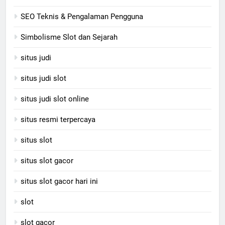
SEO Teknis & Pengalaman Pengguna
Simbolisme Slot dan Sejarah
situs judi
situs judi slot
situs judi slot online
situs resmi terpercaya
situs slot
situs slot gacor
situs slot gacor hari ini
slot
slot gacor