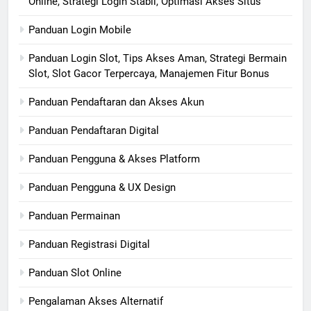
Online, Strategi Login Stabil, Optimasi Akses Situs
Panduan Login Mobile
Panduan Login Slot, Tips Akses Aman, Strategi Bermain
Slot, Slot Gacor Terpercaya, Manajemen Fitur Bonus
Panduan Pendaftaran dan Akses Akun
Panduan Pendaftaran Digital
Panduan Pengguna & Akses Platform
Panduan Pengguna & UX Design
Panduan Permainan
Panduan Registrasi Digital
Panduan Slot Online
Pengalaman Akses Alternatif