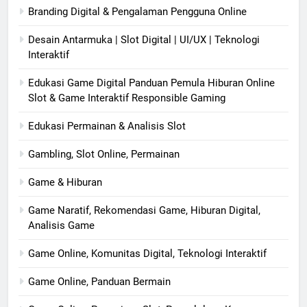
Branding Digital & Pengalaman Pengguna Online
Desain Antarmuka | Slot Digital | UI/UX | Teknologi
Interaktif
Edukasi Game Digital Panduan Pemula Hiburan Online
Slot & Game Interaktif Responsible Gaming
Edukasi Permainan & Analisis Slot
Gambling, Slot Online, Permainan
Game & Hiburan
Game Naratif, Rekomendasi Game, Hiburan Digital,
Analisis Game
Game Online, Komunitas Digital, Teknologi Interaktif
Game Online, Panduan Bermain