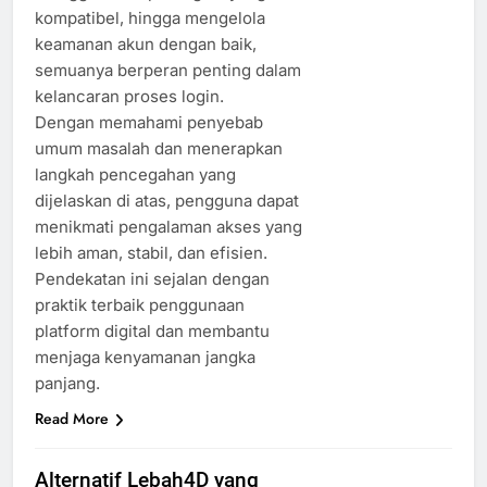
kompatibel, hingga mengelola
keamanan akun dengan baik,
semuanya berperan penting dalam
kelancaran proses login.
Dengan memahami penyebab
umum masalah dan menerapkan
langkah pencegahan yang
dijelaskan di atas, pengguna dapat
menikmati pengalaman akses yang
lebih aman, stabil, dan efisien.
Pendekatan ini sejalan dengan
praktik terbaik penggunaan
platform digital dan membantu
menjaga kenyamanan jangka
panjang.
Read More
Alternatif Lebah4D yang