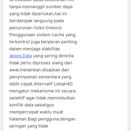
tanpa memanggil sumber daya
yang tidak diperlukan,hal ini
berdampak langsung pada
penurunan risiko timeout.
Penggunaan sistem cache yang
terkontrol juga berperan penting
dalam menjaga stabilitas
akses.Data
yang sering diminta
tidak perlu diproses ulang dari
awal,melainkan disajikan dari
penyimpanan sementara yang
lebih cepat.Alternatif Lebah4D
mengatur mekanisme ini secara
selektif agar tidak menimbulkan
konflik data sekaligus
mempercepat waktu muat
halaman.Bagi pengguna dengan
jaringan yang tidak