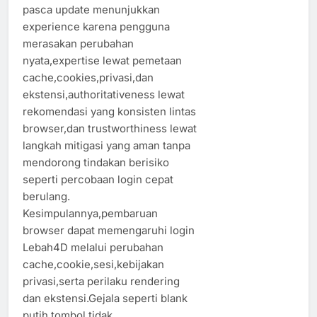
pasca update menunjukkan
experience karena pengguna
merasakan perubahan
nyata,expertise lewat pemetaan
cache,cookies,privasi,dan
ekstensi,authoritativeness lewat
rekomendasi yang konsisten lintas
browser,dan trustworthiness lewat
langkah mitigasi yang aman tanpa
mendorong tindakan berisiko
seperti percobaan login cepat
berulang.
Kesimpulannya,pembaruan
browser dapat memengaruhi login
Lebah4D melalui perubahan
cache,cookie,sesi,kebijakan
privasi,serta perilaku rendering
dan ekstensi.Gejala seperti blank
putih,tombol tidak