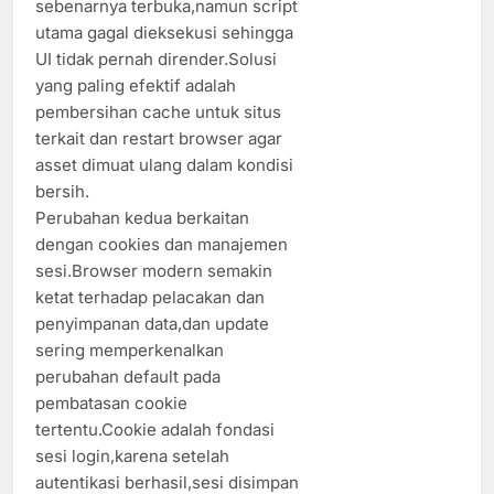
sebenarnya terbuka,namun script
utama gagal dieksekusi sehingga
UI tidak pernah dirender.Solusi
yang paling efektif adalah
pembersihan cache untuk situs
terkait dan restart browser agar
asset dimuat ulang dalam kondisi
bersih.
Perubahan kedua berkaitan
dengan cookies dan manajemen
sesi.Browser modern semakin
ketat terhadap pelacakan dan
penyimpanan data,dan update
sering memperkenalkan
perubahan default pada
pembatasan cookie
tertentu.Cookie adalah fondasi
sesi login,karena setelah
autentikasi berhasil,sesi disimpan