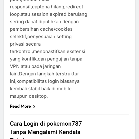
responsif,captcha hilang,redirect
loop,atau session expired berulang
sering dapat dipulihkan dengan
pembersihan cache/cookies
selektif,penyesuaian setting
privasi secara
terkontrol,menonaktifkan ekstensi
yang konflik,dan pengujian tanpa
VPN atau pada jaringan
lain.Dengan langkah terstruktur
ini,kompatibilitas login biasanya
kembali stabil baik di mobile
maupun desktop.
Read More
Cara Login di pokemon787
Tanpa Mengalami Kendala