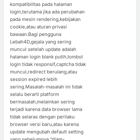
kompatibilitas pada halaman
login,terutama jika ada perubahan
pada mesin rendering,kebijakan
cookie,atau aturan privasi
bawaan.Bagi pengguna
Lebah4D,gejala yang sering
muncul setelah update adalah
halaman login blank putih,tombol
login tidak responsif,captcha tidak
muncul,redirect berulang,atau
session expired lebih
sering.Masalah-masalah ini tidak
selalu berarti platform
bermasalah,melainkan sering
terjadi karena data browser lama
tidak selaras dengan perilaku
browser versi baru,atau karena
update mengubah default setting
yang sebelumnya “diam-