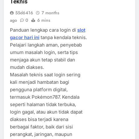
Teknis
55d6416
7 months
ago
0
6 mins
Panduan lengkap cara login di
slot
gacor hari ini
tanpa kendala teknis.
Pelajari langkah aman, penyebab
umum masalah login, serta tips
menjaga akun tetap stabil dan
mudah diakses.
Masalah teknis saat login sering
kali menjadi hambatan bagi
pengguna platform digital,
termasuk Pokémon787. Kendala
seperti halaman tidak terbuka,
login gagal, atau akun tidak dapat
diakses bisa terjadi karena
berbagai faktor, baik dari sisi
perangkat, jaringan, maupun