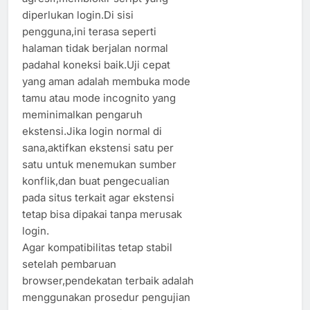
diperlukan login.Di sisi
pengguna,ini terasa seperti
halaman tidak berjalan normal
padahal koneksi baik.Uji cepat
yang aman adalah membuka mode
tamu atau mode incognito yang
meminimalkan pengaruh
ekstensi.Jika login normal di
sana,aktifkan ekstensi satu per
satu untuk menemukan sumber
konflik,dan buat pengecualian
pada situs terkait agar ekstensi
tetap bisa dipakai tanpa merusak
login.
Agar kompatibilitas tetap stabil
setelah pembaruan
browser,pendekatan terbaik adalah
menggunakan prosedur pengujian