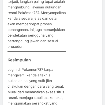
terjadi, langkah paling tepat adalah
menghubungi layanan dukungan
resmi Pokémon787. Menyampaikan
kendala secara jelas dan detail
akan mempercepat proses
penanganan. Ini juga menunjukkan
pendekatan pengguna yang
bertanggung jawab dan sesuai
prosedur.
Kesimpulan
Login di Pokémon787 tanpa
mengalami kendala teknis
bukanlah hal yang sulit jika
dilakukan dengan cara yang tepat.
Mulai dari memastikan akses situs
resmi, menjaga stabilitas koneksi,
menggunakan perangkat yang