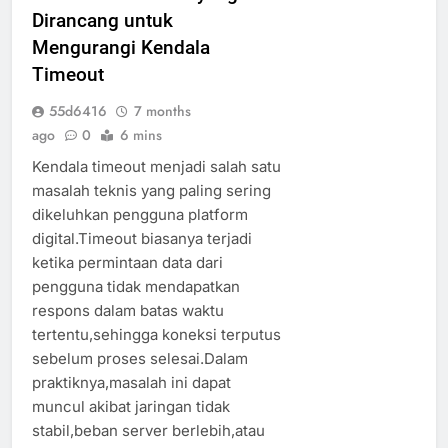
Dirancang untuk
Mengurangi Kendala
Timeout
55d6416
7 months
ago
0
6 mins
Kendala timeout menjadi salah satu
masalah teknis yang paling sering
dikeluhkan pengguna platform
digital.Timeout biasanya terjadi
ketika permintaan data dari
pengguna tidak mendapatkan
respons dalam batas waktu
tertentu,sehingga koneksi terputus
sebelum proses selesai.Dalam
praktiknya,masalah ini dapat
muncul akibat jaringan tidak
stabil,beban server berlebih,atau