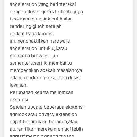
acceleration yang berinteraksi
dengan driver grafis tertentu juga
bisa memicu blank putih atau
rendering glitch setelah
update.Pada kondisi
ini,menonaktifkan hardware
acceleration untuk uji,atau
mencoba browser lain
sementara,sering membantu
membedakan apakah masalahnya
ada di rendering lokal atau di sisi
layanan.
Perubahan kelima melibatkan
ekstensi.
Setelah update,beberapa ekstensi
adblock atau privacy extension
dapat berperilaku berbeda,atau
aturan filter mereka menjadi lebih
agresif,memblokir script yang