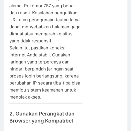
alamat Pokémon787 yang benar
dan resmi. Kesalahan pengetikan
URL atau penggunaan tautan lama
dapat menyebabkan halaman gagal
dimuat atau mengarah ke situs
yang tidak responsif.
Selain itu, pastikan koneksi
internet Anda stabil. Gunakan
jaringan yang terpercaya dan
hindari berpindah jaringan saat
proses login berlangsung, karena
perubahan IP secara tiba-tiba bisa
memicu sistem keamanan untuk
menolak akses.
2. Gunakan Perangkat dan
Browser yang Kompatibel