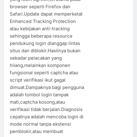
browser seperti Firefox dan
Safari.Update dapat memperketat
Enhanced Tracking Protection
atau kebijakan anti-tracking
sehingga beberapa resource
pendukung login dianggap lintas
situs dan diblokir.Hasilnya bukan
sekadar pelacakan yang
hilang,melainkan komponen
fungsional seperti captcha atau
script verifikasi ikut gagal
dimuat.Dampaknya bagi pengguna
adalah tombol login tampak
mati,captcha kosong,atau
verifikasi tidak berjalan.Diagnosis
cepatnya adalah mencoba login di
mode normal tanpa ekstensi
pemblokir,atau membuat