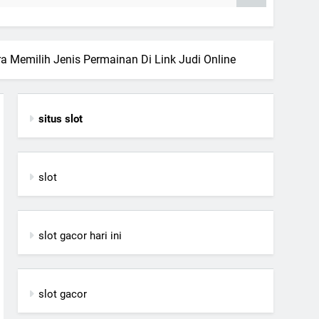
a Memilih Jenis Permainan Di Link Judi Online
situs slot
slot
slot gacor hari ini
slot gacor