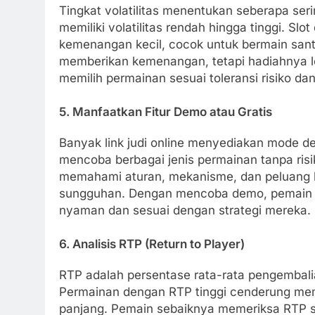
Tingkat volatilitas menentukan seberapa seri
memiliki volatilitas rendah hingga tinggi. Sl
kemenangan kecil, cocok untuk bermain santai
memberikan kemenangan, tetapi hadiahnya l
memilih permainan sesuai toleransi risiko d
5. Manfaatkan Fitur Demo atau Gratis
Banyak link judi online menyediakan mode d
mencoba berbagai jenis permainan tanpa risik
memahami aturan, mekanisme, dan peluang
sungguhan. Dengan mencoba demo, pemain b
nyaman dan sesuai dengan strategi mereka.
6. Analisis RTP (Return to Player)
RTP adalah persentase rata-rata pengembali
Permainan dengan RTP tinggi cenderung mem
panjang. Pemain sebaiknya memeriksa RTP s