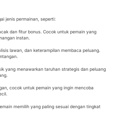
i jenis permainan, seperti:
cak dan fitur bonus. Cocok untuk pemain yang
nangan instan.
lisis lawan, dan keterampilan membaca peluang.
ntangan.
ik yang menawarkan taruhan strategis dan peluang
ang.
gan, cocok untuk pemain yang ingin mencoba
cil.
ain memilih yang paling sesuai dengan tingkat