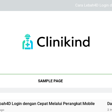
Cara Lebah4D Login d
Daftar Edwinslot Resmi untuk Akses Akun 
Daftar Lebah4D Resmi untuk Pengalaman 
Panduan Lengkap EDWINSLOT Login
Cara Lebah4D Login d
Daftar Edwinslot Resmi untuk Akses Akun 
nikind
ayanan Medis Profesional Di Clinikind.
Daftar Lebah4D Resmi untuk Pengalaman 
SAMPLE PAGE
dengan Cepat Melalui Perangkat Mobile
Daftar Edwinsl
2 Months Ago