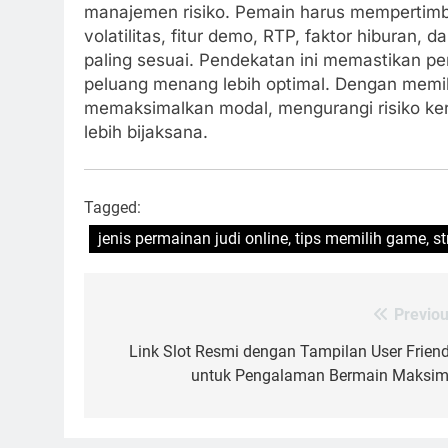
manajemen risiko. Pemain harus mempertimba
volatilitas, fitur demo, RTP, faktor hiburan
paling sesuai. Pendekatan ini memastikan 
peluang menang lebih optimal. Dengan memil
memaksimalkan modal, mengurangi risiko ker
lebih bijaksana.
Tagged:
jenis permainan judi online, tips memilih game, st
Previou
Post
navigation
Link Slot Resmi dengan Tampilan User Friend
untuk Pengalaman Bermain Maksim