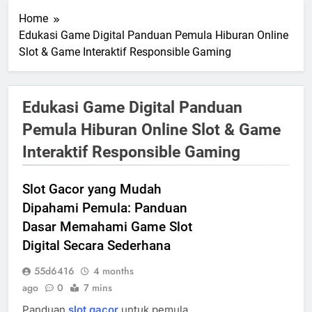
Home
Edukasi Game Digital Panduan Pemula Hiburan Online
Slot & Game Interaktif Responsible Gaming
Edukasi Game Digital Panduan
Pemula Hiburan Online Slot & Game
Interaktif Responsible Gaming
Slot Gacor yang Mudah
Dipahami Pemula: Panduan
Dasar Memahami Game Slot
Digital Secara Sederhana
55d6416
4 months
ago
0
7 mins
Panduan
slot gacor
untuk pemula