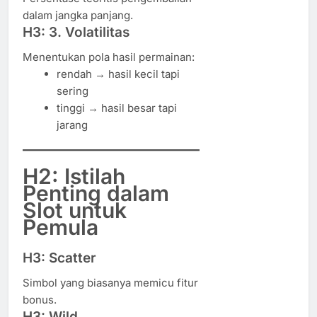
dalam jangka panjang.
H3: 3. Volatilitas
Menentukan pola hasil permainan:
rendah → hasil kecil tapi
sering
tinggi → hasil besar tapi
jarang
H2: Istilah
Penting dalam
Slot untuk
Pemula
H3: Scatter
Simbol yang biasanya memicu fitur
bonus.
H3: Wild