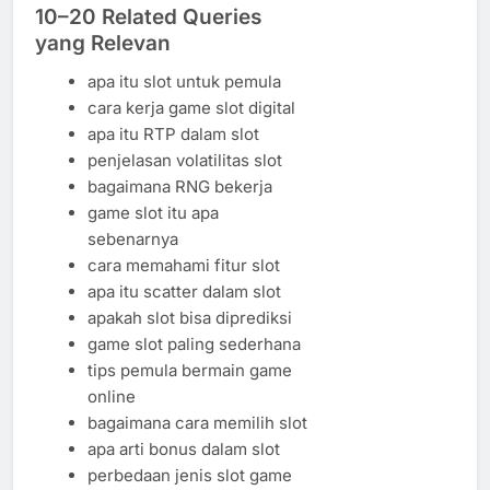
10–20 Related Queries
yang Relevan
apa itu slot untuk pemula
cara kerja game slot digital
apa itu RTP dalam slot
penjelasan volatilitas slot
bagaimana RNG bekerja
game slot itu apa
sebenarnya
cara memahami fitur slot
apa itu scatter dalam slot
apakah slot bisa diprediksi
game slot paling sederhana
tips pemula bermain game
online
bagaimana cara memilih slot
apa arti bonus dalam slot
perbedaan jenis slot game