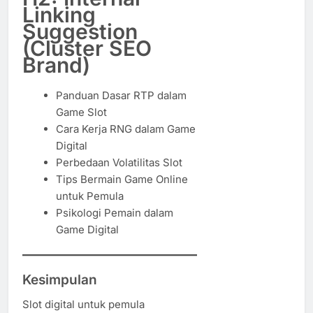
Linking
Suggestion
(Cluster SEO
Brand)
Panduan Dasar RTP dalam
Game Slot
Cara Kerja RNG dalam Game
Digital
Perbedaan Volatilitas Slot
Tips Bermain Game Online
untuk Pemula
Psikologi Pemain dalam
Game Digital
Kesimpulan
Slot digital untuk pemula