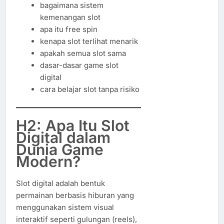
bagaimana sistem
kemenangan slot
apa itu free spin
kenapa slot terlihat menarik
apakah semua slot sama
dasar-dasar game slot
digital
cara belajar slot tanpa risiko
H2: Apa Itu Slot
Digital dalam
Dunia Game
Modern?
Slot digital adalah bentuk
permainan berbasis hiburan yang
menggunakan sistem visual
interaktif seperti gulungan (reels),