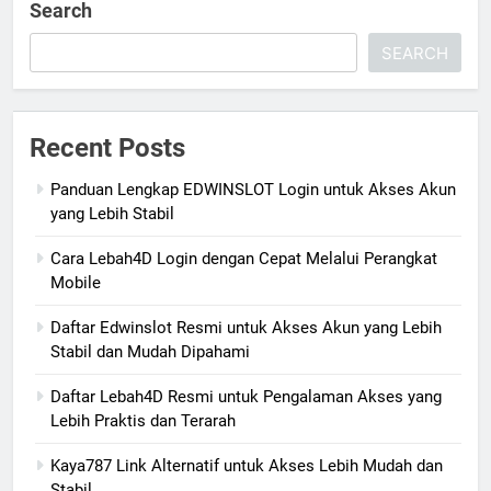
Search
SEARCH
Recent Posts
Panduan Lengkap EDWINSLOT Login untuk Akses Akun
yang Lebih Stabil
Cara Lebah4D Login dengan Cepat Melalui Perangkat
Mobile
Daftar Edwinslot Resmi untuk Akses Akun yang Lebih
Stabil dan Mudah Dipahami
Daftar Lebah4D Resmi untuk Pengalaman Akses yang
Lebih Praktis dan Terarah
Kaya787 Link Alternatif untuk Akses Lebih Mudah dan
Stabil