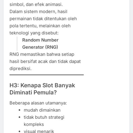
simbol, dan efek animasi.
Dalam sistem modern, hasil
permainan tidak ditentukan oleh
pola tertentu, melainkan oleh
teknologi yang disebut:
Random Number
Generator (RNG)
RNG memastikan bahwa setiap
hasil bersifat acak dan tidak dapat
diprediksi.
H3: Kenapa Slot Banyak
Diminati Pemula?
Beberapa alasan utamanya:
mudah dimainkan
tidak butuh strategi
kompleks
visual menarik