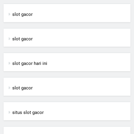
slot gacor
slot gacor
slot gacor hari ini
slot gacor
situs slot gacor