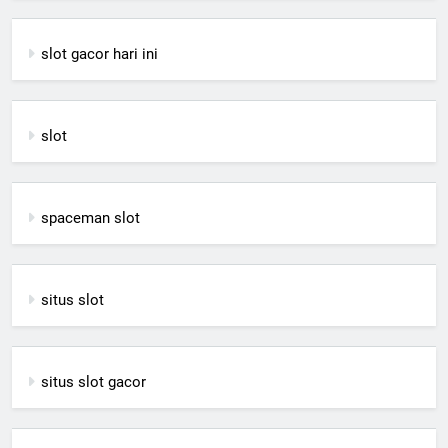
slot gacor hari ini
slot
spaceman slot
situs slot
situs slot gacor