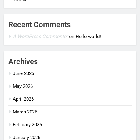
Recent Comments
A WordPress Commenter
on
Hello world!
Archives
June 2026
May 2026
April 2026
March 2026
February 2026
January 2026