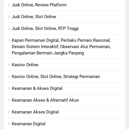
Judi Online, Review Platform
Judi Online, Slot Online
Judi Online, Slot Online, RTP Tinggi
Kajian Permainan Digital, Perilaku Pemain Rasional,
Desain Sistem Interaktif, Observasi Alur Permainan,
Pengalaman Bermain Jangka Panjang
Kasino Online
Kasino Online, Slot Online, Strategi Permainan
Keamanan & Akses Digital
Keamanan Akses & Alternatif Akun
Keamanan Akses Digital
Keamanan Digital