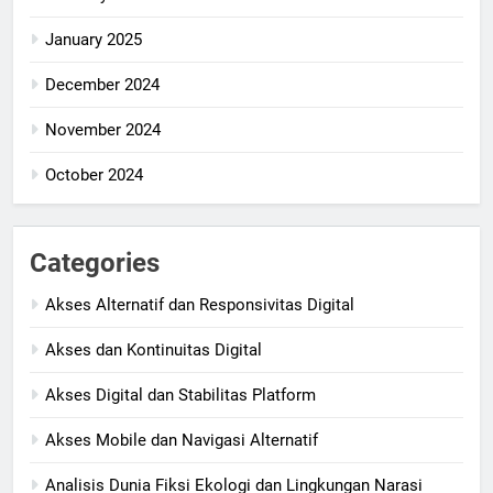
January 2025
December 2024
November 2024
October 2024
Categories
Akses Alternatif dan Responsivitas Digital
Akses dan Kontinuitas Digital
Akses Digital dan Stabilitas Platform
Akses Mobile dan Navigasi Alternatif
Analisis Dunia Fiksi Ekologi dan Lingkungan Narasi