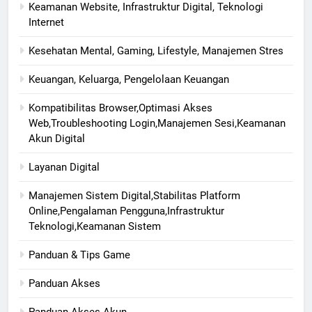
Keamanan Website, Infrastruktur Digital, Teknologi
Internet
Kesehatan Mental, Gaming, Lifestyle, Manajemen Stres
Keuangan, Keluarga, Pengelolaan Keuangan
Kompatibilitas Browser,Optimasi Akses
Web,Troubleshooting Login,Manajemen Sesi,Keamanan
Akun Digital
Layanan Digital
Manajemen Sistem Digital,Stabilitas Platform
Online,Pengalaman Pengguna,Infrastruktur
Teknologi,Keamanan Sistem
Panduan & Tips Game
Panduan Akses
Panduan Akses Akun