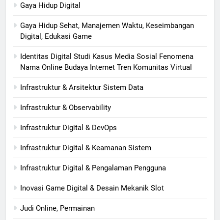
Gaya Hidup Digital
Gaya Hidup Sehat, Manajemen Waktu, Keseimbangan
Digital, Edukasi Game
Identitas Digital Studi Kasus Media Sosial Fenomena
Nama Online Budaya Internet Tren Komunitas Virtual
Infrastruktur & Arsitektur Sistem Data
Infrastruktur & Observability
Infrastruktur Digital & DevOps
Infrastruktur Digital & Keamanan Sistem
Infrastruktur Digital & Pengalaman Pengguna
Inovasi Game Digital & Desain Mekanik Slot
Judi Online, Permainan