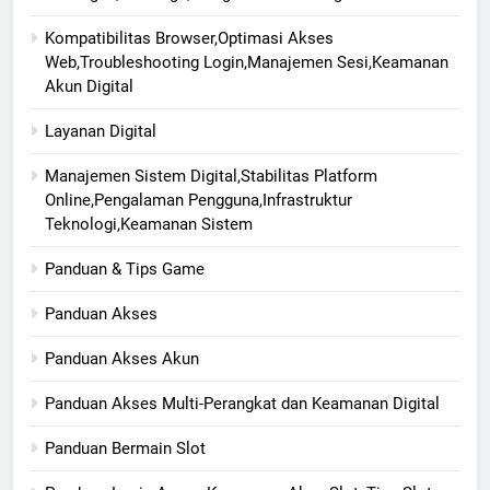
Kompatibilitas Browser,Optimasi Akses
Web,Troubleshooting Login,Manajemen Sesi,Keamanan
Akun Digital
Layanan Digital
Manajemen Sistem Digital,Stabilitas Platform
Online,Pengalaman Pengguna,Infrastruktur
Teknologi,Keamanan Sistem
Panduan & Tips Game
Panduan Akses
Panduan Akses Akun
Panduan Akses Multi-Perangkat dan Keamanan Digital
Panduan Bermain Slot