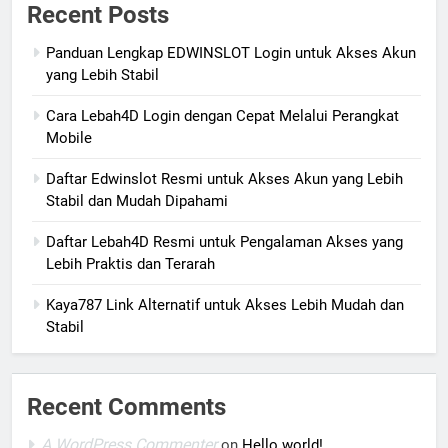
Recent Posts
Panduan Lengkap EDWINSLOT Login untuk Akses Akun
yang Lebih Stabil
Cara Lebah4D Login dengan Cepat Melalui Perangkat
Mobile
Daftar Edwinslot Resmi untuk Akses Akun yang Lebih
Stabil dan Mudah Dipahami
Daftar Lebah4D Resmi untuk Pengalaman Akses yang
Lebih Praktis dan Terarah
Kaya787 Link Alternatif untuk Akses Lebih Mudah dan
Stabil
Recent Comments
A WordPress Commenter
on
Hello world!