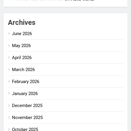
Archives
June 2026
May 2026
April 2026
March 2026
February 2026
January 2026
December 2025
November 2025
October 2025