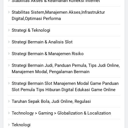
Stabilitas Akses & Keamanan Koneksi Internet
Stabilitas Sistem,Manajemen Akses,Infrastruktur
Digital,Optimasi Performa
Strategi & Teknologi
Strategi Bermain & Analisis Slot
Strategi Bermain & Manajemen Risiko
Strategi Bermain Judi, Panduan Pemula, Tips Judi Online,
Manajemen Modal, Pengalaman Bermain
Strategi Bermain Slot Manajemen Modal Game Panduan
Slot Pemula Tips Hiburan Digital Edukasi Game Online
Taruhan Sepak Bola, Judi Online, Regulasi
Technology > Gaming > Globalization & Localization
Teknologi