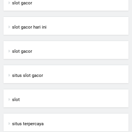
slot gacor
slot gacor hari ini
slot gacor
situs slot gacor
slot
situs terpercaya