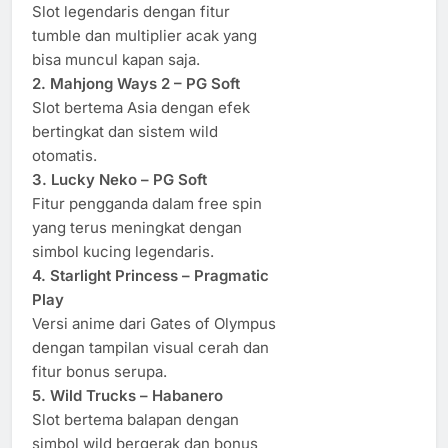
Slot legendaris dengan fitur
tumble dan multiplier acak yang
bisa muncul kapan saja.
2. Mahjong Ways 2 – PG Soft
Slot bertema Asia dengan efek
bertingkat dan sistem wild
otomatis.
3. Lucky Neko – PG Soft
Fitur pengganda dalam free spin
yang terus meningkat dengan
simbol kucing legendaris.
4. Starlight Princess – Pragmatic
Play
Versi anime dari Gates of Olympus
dengan tampilan visual cerah dan
fitur bonus serupa.
5. Wild Trucks – Habanero
Slot bertema balapan dengan
simbol wild bergerak dan bonus