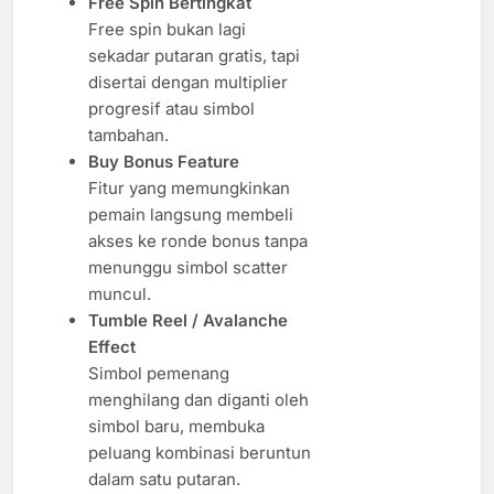
Free Spin Bertingkat
Free spin bukan lagi
sekadar putaran gratis, tapi
disertai dengan multiplier
progresif atau simbol
tambahan.
Buy Bonus Feature
Fitur yang memungkinkan
pemain langsung membeli
akses ke ronde bonus tanpa
menunggu simbol scatter
muncul.
Tumble Reel / Avalanche
Effect
Simbol pemenang
menghilang dan diganti oleh
simbol baru, membuka
peluang kombinasi beruntun
dalam satu putaran.