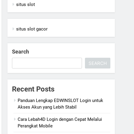
situs slot
situs slot gacor
Search
SEARCH
Recent Posts
Panduan Lengkap EDWINSLOT Login untuk
Akses Akun yang Lebih Stabil
Cara Lebah4D Login dengan Cepat Melalui
Perangkat Mobile