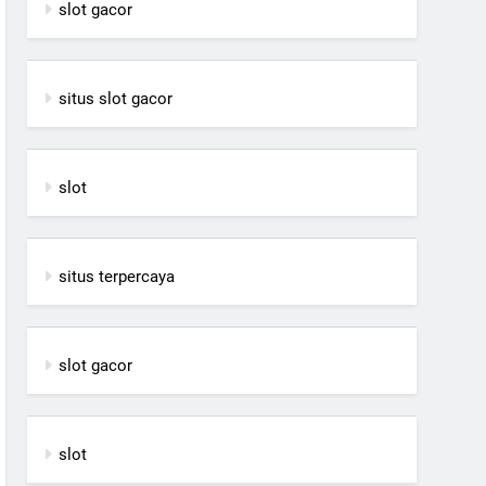
slot gacor
situs slot gacor
slot
situs terpercaya
slot gacor
slot