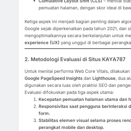
Cumulative Layout Shift (CLS)
– menilai stab
pemuatan halaman, dengan skor ideal di bawa
Ketiga aspek ini menjadi bagian penting dalam algo
Google sejak diperkenalkan pada tahun 2021, dan s
mengoptimalkannya secara berkelanjutan untuk m
experience (UX)
yang unggul di berbagai perangka
2. Metodologi Evaluasi di Situs KAYA787
Untuk menilai performa Web Core Vitals, dilakukan
Google PageSpeed Insights
dan
Lighthouse
, dua a
digunakan secara luas oleh praktisi SEO dan pen
Evaluasi difokuskan pada tiga aspek utama:
Kecepatan pemuatan halaman utama dan h
Responsivitas saat pengguna berinteraksi 
form.
Stabilitas elemen visual selama proses rend
perangkat mobile dan desktop.