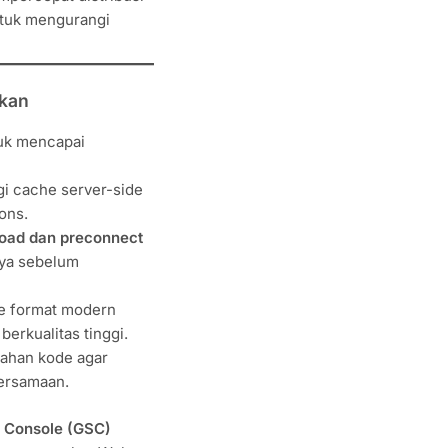
tuk mengurangi
pkan
uk mencapai
 cache server-side
ons.
load dan preconnect
aya sebelum
e format modern
erkualitas tinggi.
ahan kode agar
bersamaan.
 Console (GSC)