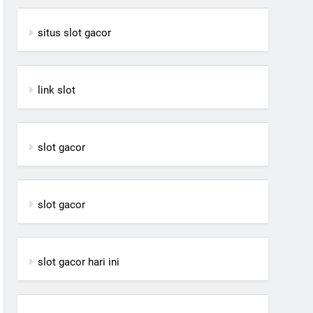
situs slot gacor
link slot
slot gacor
slot gacor
slot gacor hari ini