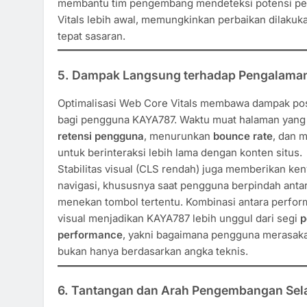
membantu tim pengembang mendeteksi potensi p
Vitals lebih awal, memungkinkan perbaikan dilakuk
tepat sasaran.
5. Dampak Langsung terhadap Pengalama
Optimalisasi Web Core Vitals membawa dampak posi
bagi pengguna KAYA787. Waktu muat halaman yang
retensi pengguna
, menurunkan
bounce rate
, dan 
untuk berinteraksi lebih lama dengan konten situs.
Stabilitas visual (CLS rendah) juga memberikan k
navigasi, khususnya saat pengguna berpindah anta
menekan tombol tertentu. Kombinasi antara perform
visual menjadikan KAYA787 lebih unggul dari segi
p
performance
, yakni bagaimana pengguna merasaka
bukan hanya berdasarkan angka teknis.
6. Tantangan dan Arah Pengembangan Sel