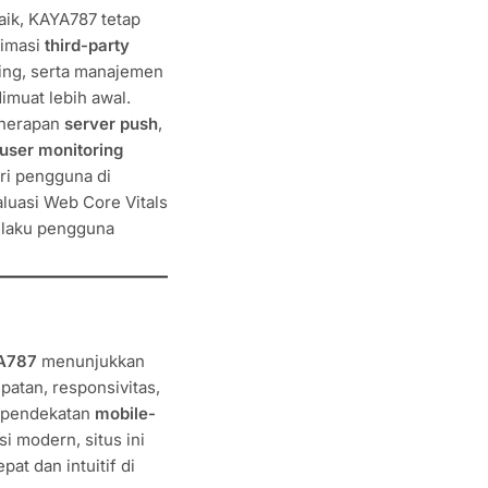
aik, KAYA787 tetap
timasi
third-party
ing, serta manajemen
imuat lebih awal.
enerapan
server push
,
 user monitoring
ri pengguna di
aluasi Web Core Vitals
rilaku pengguna
YA787
menunjukkan
patan, responsivitas,
ui pendekatan
mobile-
i modern, situs ini
t dan intuitif di