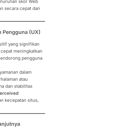
enurunan skor Web
an secara cepat dan
n Pengguna (UX)
tif yang signifikan
 cepat meningkatkan
mendorong pengguna
enyamanan dalam
rhalaman atau
a dan stabilitas
erceived
n kecepatan situs,
anjutnya