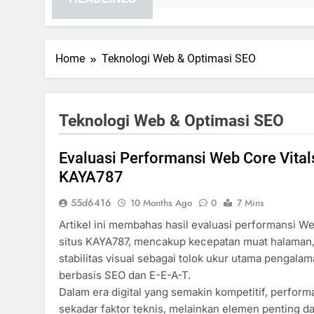
Home
Teknologi Web & Optimasi SEO
Teknologi Web & Optimasi SEO
Evaluasi Performansi Web Core Vital
KAYA787
55d6416
10 Months Ago
0
7 Mins
Artikel ini membahas hasil evaluasi performansi We
situs KAYA787, mencakup kecepatan muat halaman, i
stabilitas visual sebagai tolok ukur utama penga
berbasis SEO dan E-E-A-T.
Dalam era digital yang semakin kompetitif, perform
sekadar faktor teknis, melainkan elemen penting 