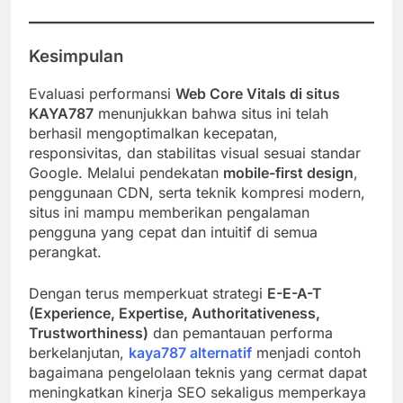
Kesimpulan
Evaluasi performansi
Web Core Vitals di situs
KAYA787
menunjukkan bahwa situs ini telah
berhasil mengoptimalkan kecepatan,
responsivitas, dan stabilitas visual sesuai standar
Google. Melalui pendekatan
mobile-first design
,
penggunaan CDN, serta teknik kompresi modern,
situs ini mampu memberikan pengalaman
pengguna yang cepat dan intuitif di semua
perangkat.
Dengan terus memperkuat strategi
E-E-A-T
(Experience, Expertise, Authoritativeness,
Trustworthiness)
dan pemantauan performa
berkelanjutan,
kaya787 alternatif
menjadi contoh
bagaimana pengelolaan teknis yang cermat dapat
meningkatkan kinerja SEO sekaligus memperkaya