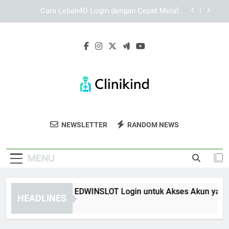
Skip
Daftar Edwinslot Resmi untuk Akses Akun yang
to
Lebih Stabil dan Mudah Dipahami
content
Daftar Lebah4D Resmi untuk Pengalaman Akses
yang Lebih Praktis dan Terarah
Panduan Lengkap EDWINSLOT Login untuk Akses
Akun yang Lebih Stabil
Cara Lebah4D Login dengan Cepat Melalui
Perangkat Mobile
Daftar Edwinslot Resmi untuk Akses Akun yang
Lebih Stabil dan Mudah Dipahami
Clinikind
Dapatkan Layanan Medis Profesional Di
Daftar Lebah4D Resmi untuk Pengalaman Akses
NEWSLETTER
RANDOM NEWS
yang Lebih Praktis dan Terarah
Clinikind.
MENU
nduan Lengkap EDWINSLOT Login untuk Akses Akun yang Lebi
HEADLINES
Month Ago