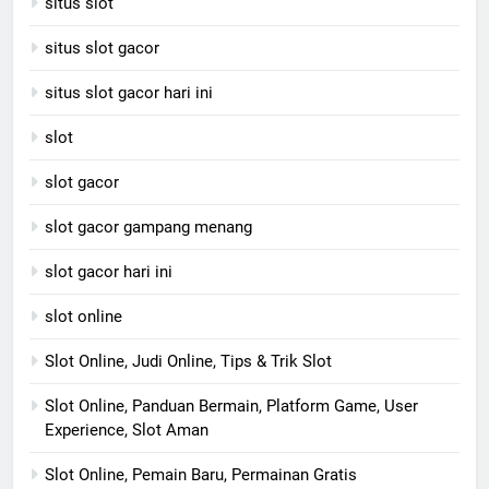
situs slot
situs slot gacor
situs slot gacor hari ini
slot
slot gacor
slot gacor gampang menang
slot gacor hari ini
slot online
Slot Online, Judi Online, Tips & Trik Slot
Slot Online, Panduan Bermain, Platform Game, User
Experience, Slot Aman
Slot Online, Pemain Baru, Permainan Gratis