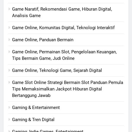
Game Naratif, Rekomendasi Game, Hiburan Digital,
Analisis Game
Game Online, Komunitas Digital, Teknologi Interaktif
Game Online, Panduan Bermain
Game Online, Permainan Slot, Pengelolaan Keuangan,
Tips Bermain Game, Judi Online
Game Online, Teknologi Game, Sejarah Digital
Game Slot Online Strategi Bermain Slot Panduan Pemula
Tips Memaksimalkan Jackpot Hiburan Digital
Bertanggung Jawab
Gaming & Entertainment
Gaming & Tren Digital
Gaming, Indie Games, Entertainment