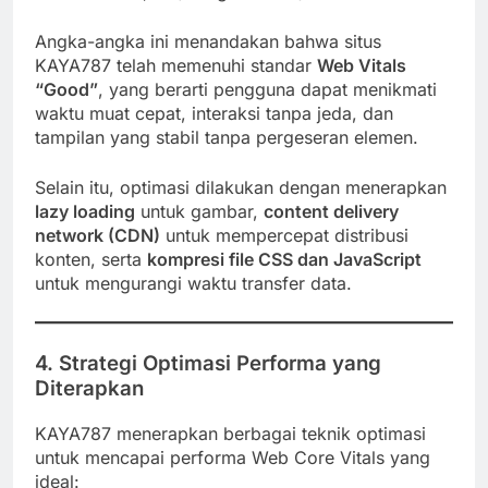
Angka-angka ini menandakan bahwa situs
KAYA787 telah memenuhi standar
Web Vitals
“Good”
, yang berarti pengguna dapat menikmati
waktu muat cepat, interaksi tanpa jeda, dan
tampilan yang stabil tanpa pergeseran elemen.
Selain itu, optimasi dilakukan dengan menerapkan
lazy loading
untuk gambar,
content delivery
network (CDN)
untuk mempercepat distribusi
konten, serta
kompresi file CSS dan JavaScript
untuk mengurangi waktu transfer data.
4. Strategi Optimasi Performa yang
Diterapkan
KAYA787 menerapkan berbagai teknik optimasi
untuk mencapai performa Web Core Vitals yang
ideal: