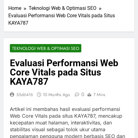
Home
Teknologi Web & Optimasi SEO
Evaluasi Performansi Web Core Vitals pada Situs
KAYA787
TEKNOLOGI WEB & OPTIMASI SEO
Evaluasi Performansi Web
Core Vitals pada Situs
KAYA787
0
55d6416
10 Months Ago
7 Mins
Artikel ini membahas hasil evaluasi performansi
Web Core Vitals pada situs KAYA787, mencakup
kecepatan muat halaman, interaktivitas, dan
stabilitas visual sebagai tolok ukur utama
pengalaman pengguna modern berbasis SEO dan