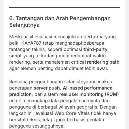
6. Tantangan dan Arah Pengembangan
Selanjutnya
Meski hasil evaluasi menunjukkan performa yang
baik, KAYA787 tetap menghadapi beberapa
tantangan teknis, seperti optimasi
third-party
script
yang terkadang memperlambat waktu
rendering, serta manajemen
critical rendering path
agar elemen penting dapat dimuat lebih awal.
Rencana pengembangan selanjutnya mencakup
penerapan
server push
,
AI-based performance
prediction
, dan sistem
real user monitoring (RUM)
untuk menangkap data pengalaman nyata dari
pengguna di berbagai wilayah geografis. Dengan
langkah ini, evaluasi Web Core Vitals tidak hanya
bersifat teknis, tetapi juga berbasis perilaku
pengguna sesungguhnya.