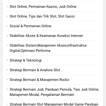
Slot Online, Permainan Kasino, Judi Online
Slot Online, Tips dan Trik Slot, Slot Gacor
Sosial & Permainan Online
Stabilitas Akses & Keamanan Koneksi Internet
Stabilitas Sistem,Manajemen Akses,Infrastruktur
Digital,Optimasi Performa
Strategi & Teknologi
Strategi Bermain & Analisis Slot
Strategi Bermain & Manajemen Risiko
Strategi Bermain Judi, Panduan Pemula, Tips Judi Online,
Manajemen Modal, Pengalaman Bermain
Strategi Bermain Slot Manajemen Modal Game Panduan