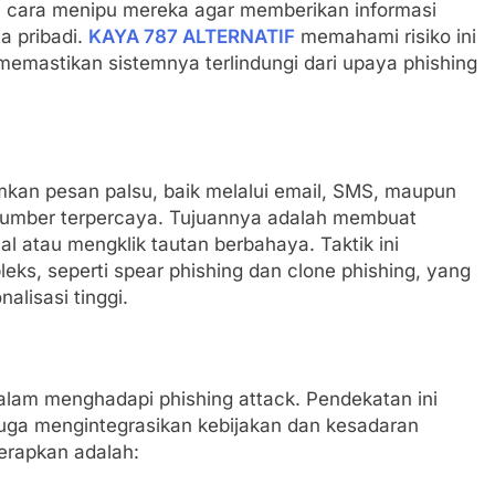
n cara menipu mereka agar memberikan informasi
a pribadi.
KAYA 787 ALTERNATIF
memahami risiko ini
emastikan sistemnya terlindungi dari upaya phishing
mkan pesan palsu, baik melalui email, SMS, maupun
i sumber terpercaya. Tujuannya adalah membuat
l atau mengklik tautan berbahaya. Taktik ini
ks, seperti spear phishing dan clone phishing, yang
lisasi tinggi.
lam menghadapi phishing attack. Pendekatan ini
juga mengintegrasikan kebijakan dan kesadaran
erapkan adalah: