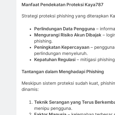
Manfaat Pendekatan Proteksi Kaya787
Strategi proteksi phishing yang diterapkan
Perlindungan Data Pengguna
– informa
Mengurangi Risiko Akun Dibajak
– logi
phishing.
Peningkatan Kepercayaan
– pengguna 
perlindungan menyeluruh.
Kepatuhan Regulasi
– mitigasi phishi
Tantangan dalam Menghadapi Phishing
Meskipun sistem proteksi sudah kuat, phish
dinamis:
Teknik Serangan yang Terus Berkemb
menipu pengguna.
Faktor Manusia
– kelemahan terbesar s