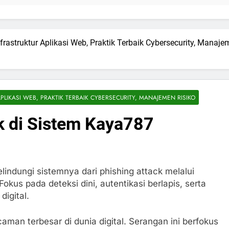
nfrastruktur Aplikasi Web, Praktik Terbaik Cybersecurity, Manaje
PLIKASI WEB, PRAKTIK TERBAIK CYBERSECURITY, MANAJEMEN RISIKO
ck di Sistem Kaya787
ndungi sistemnya dari phishing attack melalui
okus pada deteksi dini, autentikasi berlapis, serta
igital.
aman terbesar di dunia digital. Serangan ini berfokus