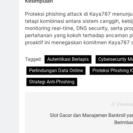
Kesimpulan
Proteksi phishing attack di Kaya787 menunj
tetapi kombinasi antara sistem canggih, ke
monitoring real-time, DNS security, serta p
pertahanan yang kokoh terhadap ancaman phi
proaktif ini menegaskan komitmen Kaya787
Tagged:
Autentikasi Berlapis
Cybersecurity M
Perlindungan Data Online
Proteksi Phishing 
Strategi Anti-Phishing
Previou
Post
navigation
Slot Gacor dan Manajemen Bankroll ya
Berimba