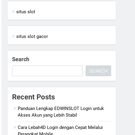
situs slot
situs slot gacor
Search
SEARCH
Recent Posts
Panduan Lengkap EDWINSLOT Login untuk
Akses Akun yang Lebih Stabil
Cara Lebah4D Login dengan Cepat Melalui
Perangkat Mobile