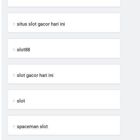
situs slot gacor hari ini
slot88
slot gacor hari ini
slot
spaceman slot