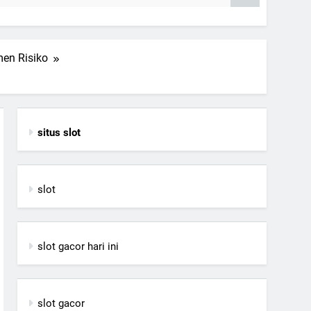
men Risiko
situs slot
slot
slot gacor hari ini
slot gacor