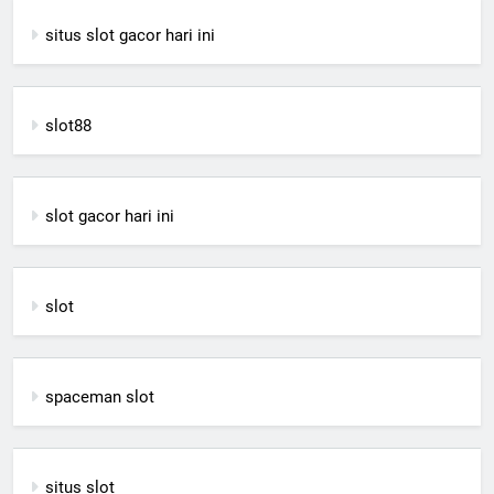
situs slot gacor hari ini
slot88
slot gacor hari ini
slot
spaceman slot
situs slot