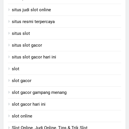
situs judi slot online
situs resmi terpercaya
situs slot
situs slot gacor
situs slot gacor hari ini
slot
slot gacor
slot gacor gampang menang
slot gacor hari ini
slot online
Slot Online, Judi Online, Tips & Trik Slot