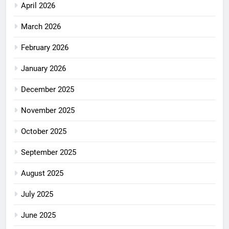
April 2026
March 2026
February 2026
January 2026
December 2025
November 2025
October 2025
September 2025
August 2025
July 2025
June 2025