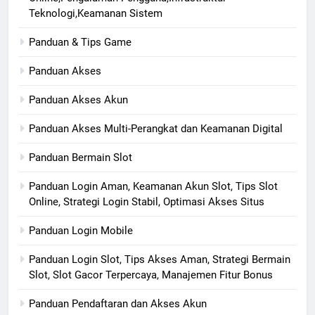
Teknologi,Keamanan Sistem
Panduan & Tips Game
Panduan Akses
Panduan Akses Akun
Panduan Akses Multi-Perangkat dan Keamanan Digital
Panduan Bermain Slot
Panduan Login Aman, Keamanan Akun Slot, Tips Slot
Online, Strategi Login Stabil, Optimasi Akses Situs
Panduan Login Mobile
Panduan Login Slot, Tips Akses Aman, Strategi Bermain
Slot, Slot Gacor Terpercaya, Manajemen Fitur Bonus
Panduan Pendaftaran dan Akses Akun