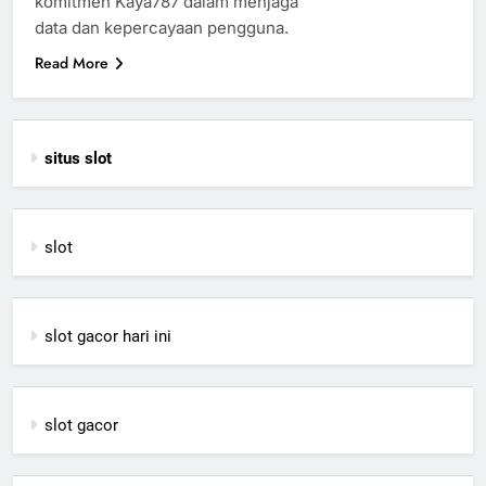
komitmen Kaya787 dalam menjaga
data dan kepercayaan pengguna.
Read More
situs slot
slot
slot gacor hari ini
slot gacor