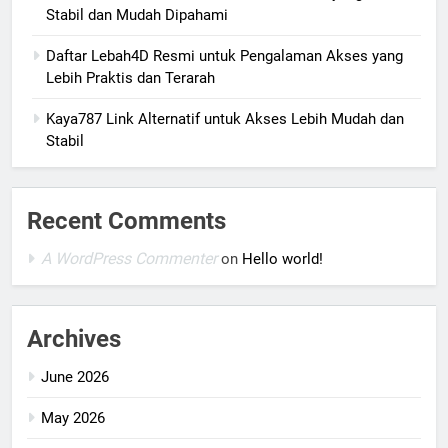
Stabil dan Mudah Dipahami
Daftar Lebah4D Resmi untuk Pengalaman Akses yang
Lebih Praktis dan Terarah
Kaya787 Link Alternatif untuk Akses Lebih Mudah dan
Stabil
Recent Comments
A WordPress Commenter
on
Hello world!
Archives
June 2026
May 2026