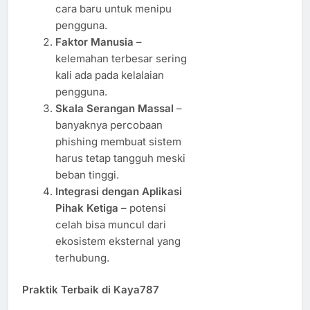
cara baru untuk menipu
pengguna.
Faktor Manusia
–
kelemahan terbesar sering
kali ada pada kelalaian
pengguna.
Skala Serangan Massal
–
banyaknya percobaan
phishing membuat sistem
harus tetap tangguh meski
beban tinggi.
Integrasi dengan Aplikasi
Pihak Ketiga
– potensi
celah bisa muncul dari
ekosistem eksternal yang
terhubung.
Praktik Terbaik di Kaya787