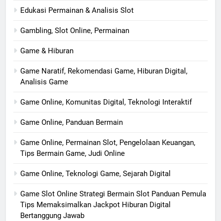
Edukasi Permainan & Analisis Slot
Gambling, Slot Online, Permainan
Game & Hiburan
Game Naratif, Rekomendasi Game, Hiburan Digital,
Analisis Game
Game Online, Komunitas Digital, Teknologi Interaktif
Game Online, Panduan Bermain
Game Online, Permainan Slot, Pengelolaan Keuangan,
Tips Bermain Game, Judi Online
Game Online, Teknologi Game, Sejarah Digital
Game Slot Online Strategi Bermain Slot Panduan Pemula
Tips Memaksimalkan Jackpot Hiburan Digital
Bertanggung Jawab