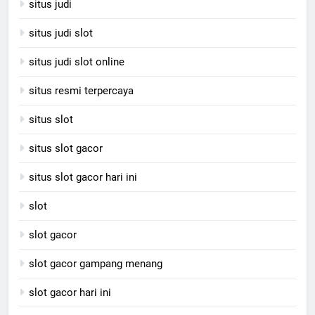
situs judi
situs judi slot
situs judi slot online
situs resmi terpercaya
situs slot
situs slot gacor
situs slot gacor hari ini
slot
slot gacor
slot gacor gampang menang
slot gacor hari ini