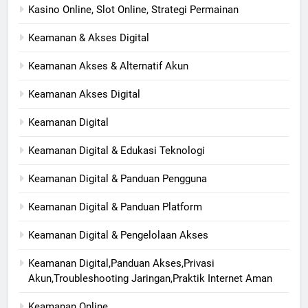
Kasino Online, Slot Online, Strategi Permainan
Keamanan & Akses Digital
Keamanan Akses & Alternatif Akun
Keamanan Akses Digital
Keamanan Digital
Keamanan Digital & Edukasi Teknologi
Keamanan Digital & Panduan Pengguna
Keamanan Digital & Panduan Platform
Keamanan Digital & Pengelolaan Akses
Keamanan Digital,Panduan Akses,Privasi
Akun,Troubleshooting Jaringan,Praktik Internet Aman
Keamanan Online