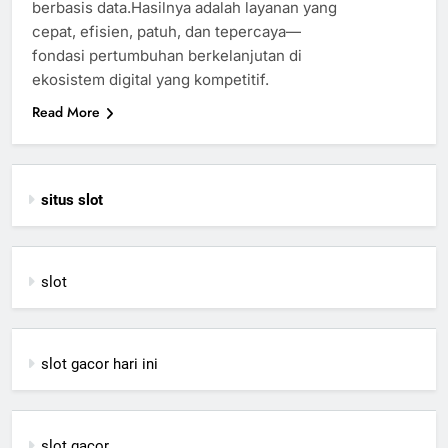
berbasis data.Hasilnya adalah layanan yang
cepat, efisien, patuh, dan tepercaya—
fondasi pertumbuhan berkelanjutan di
ekosistem digital yang kompetitif.
Read More
situs slot
slot
slot gacor hari ini
slot gacor