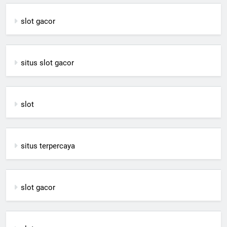
slot gacor
situs slot gacor
slot
situs terpercaya
slot gacor