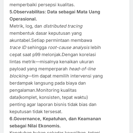
memperbaiki persepsi kualitas.
5.Observabilitas: Data sebagai Mata Uang
Operasional.
Metrik, log, dan
distributed tracing
membentuk dasar keputusan yang
akuntabel.Setiap permintaan membawa
trace ID
sehingga
root-cause analysis
lebih
cepat saat p99 melonjak.Dengan korelasi
lintas metrik—misalnya kenaikan ukuran
payload yang memperparah
head-of-line
blocking
—tim dapat memilih intervensi yang
berdampak langsung pada biaya dan
pengalaman.Monitoring kualitas
data(komplet, konsisten, tepat waktu)
penting agar laporan bisnis tidak bias dan
keputusan tidak tersesat.
6.Governance, Kepatuhan, dan Keamanan
sebagai Nilai Ekonomis.
Kepatuhan bukan sekadar kewajiban, tetapi