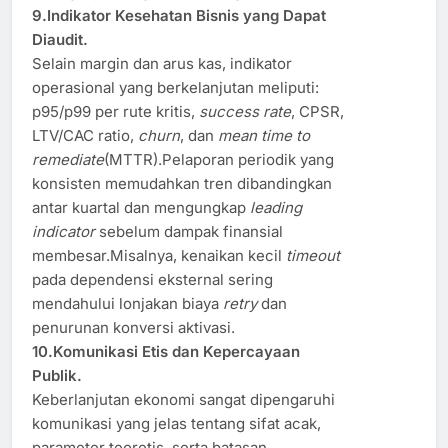
9.Indikator Kesehatan Bisnis yang Dapat
Diaudit.
Selain margin dan arus kas, indikator
operasional yang berkelanjutan meliputi:
p95/p99 per rute kritis,
success rate
, CPSR,
LTV/CAC ratio,
churn
, dan
mean time to
remediate
(MTTR).Pelaporan periodik yang
konsisten memudahkan tren dibandingkan
antar kuartal dan mengungkap
leading
indicator
sebelum dampak finansial
membesar.Misalnya, kenaikan kecil
timeout
pada dependensi eksternal sering
mendahului lonjakan biaya
retry
dan
penurunan konversi aktivasi.
10.Komunikasi Etis dan Kepercayaan
Publik.
Keberlanjutan ekonomi sangat dipengaruhi
komunikasi yang jelas tentang sifat acak,
parameter teoretis, serta batasan