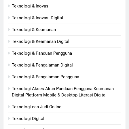
Teknologi & Inovasi
Teknologi & Inovasi Digital
Teknologi & Keamanan
Teknologi & Keamanan Digital
Teknologi & Panduan Pengguna
Teknologi & Pengalaman Digital
Teknologi & Pengalaman Pengguna
Teknologi Akses Akun Panduan Pengguna Keamanan
Digital Platform Mobile & Desktop Literasi Digital
Teknologi dan Judi Online
Teknologi Digital