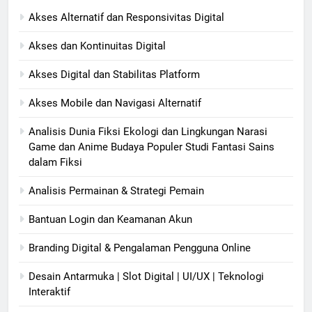
Akses Alternatif dan Responsivitas Digital
Akses dan Kontinuitas Digital
Akses Digital dan Stabilitas Platform
Akses Mobile dan Navigasi Alternatif
Analisis Dunia Fiksi Ekologi dan Lingkungan Narasi
Game dan Anime Budaya Populer Studi Fantasi Sains
dalam Fiksi
Analisis Permainan & Strategi Pemain
Bantuan Login dan Keamanan Akun
Branding Digital & Pengalaman Pengguna Online
Desain Antarmuka | Slot Digital | UI/UX | Teknologi
Interaktif