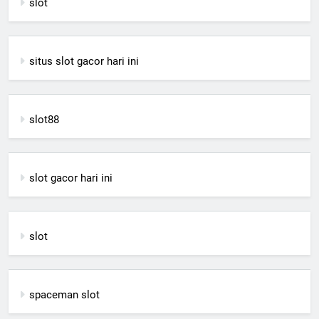
slot
situs slot gacor hari ini
slot88
slot gacor hari ini
slot
spaceman slot