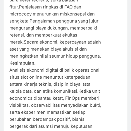
fitur.Penjelasan ringkas di FAQ dan
microcopy menurunkan miskonsepsi dan
sengketa.Pengalaman pengguna yang jujur
mengurangi biaya dukungan, memperbaiki
retensi, dan memperkuat ekuitas
merek.Secara ekonomi, kepercayaan adalah
aset yang menekan biaya akuisisi dan
meningkatkan nilai seumur hidup pengguna.
Kesimpulan.
Analisis ekonomi digital di balik operasional
situs slot online menuntut keterpaduan
antara kinerja teknis, disiplin biaya, tata
kelola data, dan etika komunikasi.Ketika unit
economics dipantau ketat, FinOps memberi
visibilitas, observabilitas menyediakan bukti,
serta eksperimen memastikan setiap
perubahan berdampak positif, bisnis
bergerak dari asumsi menuju keputusan