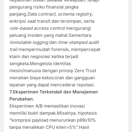
pengurang risiko finansial jangka
panjang.
Data contract
,
schema registry
,
enkripsi saat transit dan tersimpan, serta
role-based access control
mengurangi
peluang insiden yang mahal.Sementara
immutable logging
dan
time-stamped audit
trail
mempermudah forensik, mempercepat
klaim dan negosiasi ketika terjadi
sengketa.Mengelola identitas
mesin/manusia dengan prinsip Zero Trust
menekan biaya kebocoran dan gangguan
layanan yang dapat mencederai reputasi.
7.Eksperimen Terkendali dan Manajemen
Perubahan.
Eksperimen A/B memastikan inovasi
memiliki bukti dampak.Misalnya, hipotesis
“kompresi payload menurunkan p99≥10%
tanpa menaikkan CPU klien>5%”.Hasil