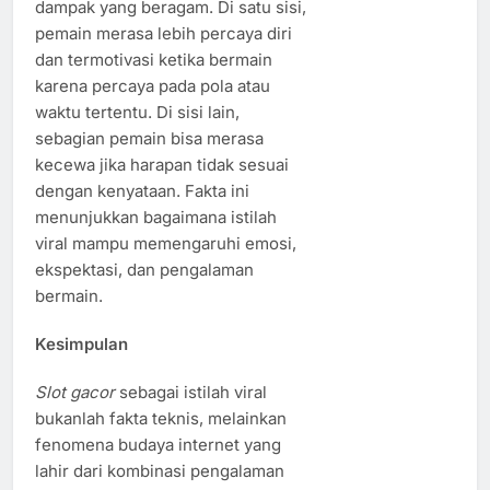
dampak yang beragam. Di satu sisi,
pemain merasa lebih percaya diri
dan termotivasi ketika bermain
karena percaya pada pola atau
waktu tertentu. Di sisi lain,
sebagian pemain bisa merasa
kecewa jika harapan tidak sesuai
dengan kenyataan. Fakta ini
menunjukkan bagaimana istilah
viral mampu memengaruhi emosi,
ekspektasi, dan pengalaman
bermain.
Kesimpulan
Slot gacor
sebagai istilah viral
bukanlah fakta teknis, melainkan
fenomena budaya internet yang
lahir dari kombinasi pengalaman