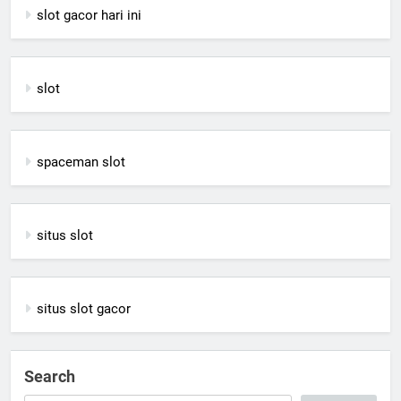
slot gacor hari ini
slot
spaceman slot
situs slot
situs slot gacor
Search