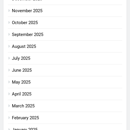
November 2025
October 2025
September 2025
August 2025
July 2025
June 2025
May 2025
April 2025
March 2025
February 2025
January 2025