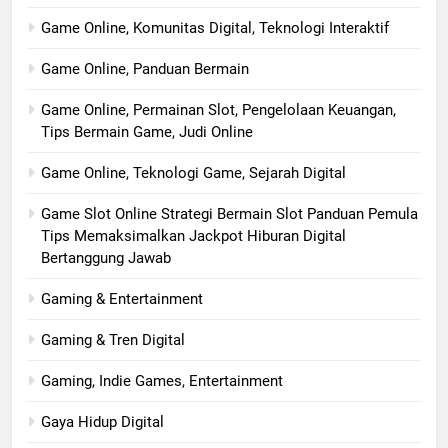
Game Online, Komunitas Digital, Teknologi Interaktif
Game Online, Panduan Bermain
Game Online, Permainan Slot, Pengelolaan Keuangan,
Tips Bermain Game, Judi Online
Game Online, Teknologi Game, Sejarah Digital
Game Slot Online Strategi Bermain Slot Panduan Pemula
Tips Memaksimalkan Jackpot Hiburan Digital
Bertanggung Jawab
Gaming & Entertainment
Gaming & Tren Digital
Gaming, Indie Games, Entertainment
Gaya Hidup Digital