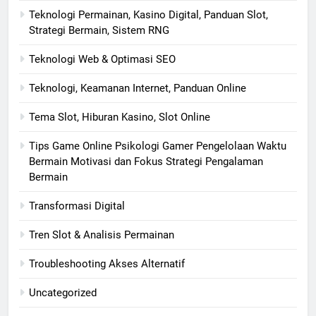
Teknologi Permainan, Kasino Digital, Panduan Slot,
Strategi Bermain, Sistem RNG
Teknologi Web & Optimasi SEO
Teknologi, Keamanan Internet, Panduan Online
Tema Slot, Hiburan Kasino, Slot Online
Tips Game Online Psikologi Gamer Pengelolaan Waktu
Bermain Motivasi dan Fokus Strategi Pengalaman
Bermain
Transformasi Digital
Tren Slot & Analisis Permainan
Troubleshooting Akses Alternatif
Uncategorized