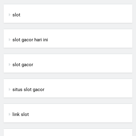
slot
slot gacor hari ini
slot gacor
situs slot gacor
link slot