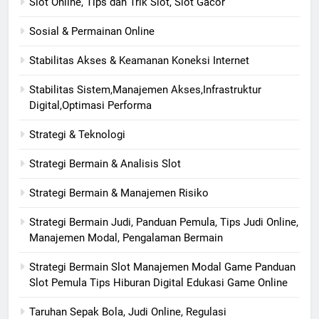
Slot Online, Tips dan Trik Slot, Slot Gacor
Sosial & Permainan Online
Stabilitas Akses & Keamanan Koneksi Internet
Stabilitas Sistem,Manajemen Akses,Infrastruktur
Digital,Optimasi Performa
Strategi & Teknologi
Strategi Bermain & Analisis Slot
Strategi Bermain & Manajemen Risiko
Strategi Bermain Judi, Panduan Pemula, Tips Judi Online,
Manajemen Modal, Pengalaman Bermain
Strategi Bermain Slot Manajemen Modal Game Panduan
Slot Pemula Tips Hiburan Digital Edukasi Game Online
Taruhan Sepak Bola, Judi Online, Regulasi