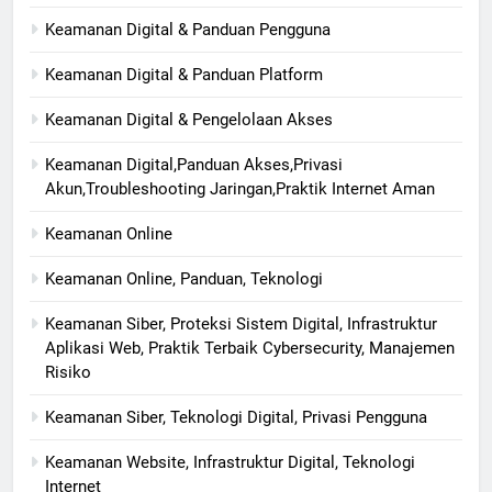
Keamanan Digital & Panduan Pengguna
Keamanan Digital & Panduan Platform
Keamanan Digital & Pengelolaan Akses
Keamanan Digital,Panduan Akses,Privasi
Akun,Troubleshooting Jaringan,Praktik Internet Aman
Keamanan Online
Keamanan Online, Panduan, Teknologi
Keamanan Siber, Proteksi Sistem Digital, Infrastruktur
Aplikasi Web, Praktik Terbaik Cybersecurity, Manajemen
Risiko
Keamanan Siber, Teknologi Digital, Privasi Pengguna
Keamanan Website, Infrastruktur Digital, Teknologi
Internet