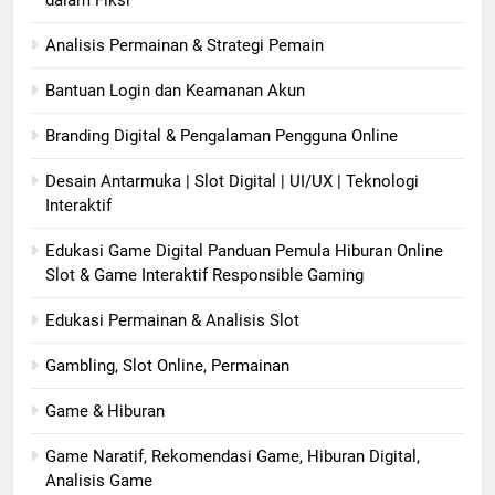
dalam Fiksi
Analisis Permainan & Strategi Pemain
Bantuan Login dan Keamanan Akun
Branding Digital & Pengalaman Pengguna Online
Desain Antarmuka | Slot Digital | UI/UX | Teknologi
Interaktif
Edukasi Game Digital Panduan Pemula Hiburan Online
Slot & Game Interaktif Responsible Gaming
Edukasi Permainan & Analisis Slot
Gambling, Slot Online, Permainan
Game & Hiburan
Game Naratif, Rekomendasi Game, Hiburan Digital,
Analisis Game