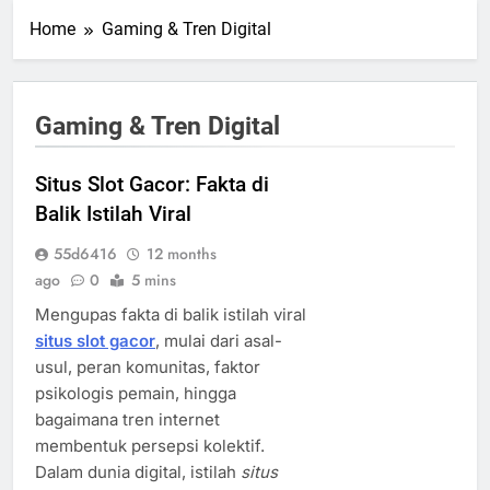
Home
Gaming & Tren Digital
Gaming & Tren Digital
Situs Slot Gacor: Fakta di
Balik Istilah Viral
55d6416
12 months
ago
0
5 mins
Mengupas fakta di balik istilah viral
situs slot gacor
, mulai dari asal-
usul, peran komunitas, faktor
psikologis pemain, hingga
bagaimana tren internet
membentuk persepsi kolektif.
Dalam dunia digital, istilah
situs