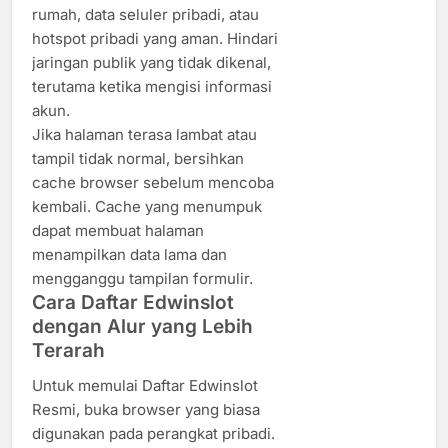
rumah, data seluler pribadi, atau
hotspot pribadi yang aman. Hindari
jaringan publik yang tidak dikenal,
terutama ketika mengisi informasi
akun.
Jika halaman terasa lambat atau
tampil tidak normal, bersihkan
cache browser sebelum mencoba
kembali. Cache yang menumpuk
dapat membuat halaman
menampilkan data lama dan
mengganggu tampilan formulir.
Cara Daftar Edwinslot
dengan Alur yang Lebih
Terarah
Untuk memulai Daftar Edwinslot
Resmi, buka browser yang biasa
digunakan pada perangkat pribadi.