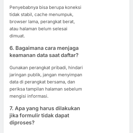
Penyebabnya bisa berupa koneksi
tidak stabil, cache menumpuk,
browser lama, perangkat berat,
atau halaman belum selesai
dimuat.
6. Bagaimana cara menjaga
keamanan data saat daftar?
Gunakan perangkat pribadi, hindari
jaringan publik, jangan menyimpan
data di perangkat bersama, dan
periksa tampilan halaman sebelum
mengisi informasi.
7. Apa yang harus dilakukan
jika formulir tidak dapat
diproses?