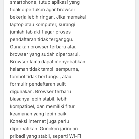
smartphone, tutup aplikasi yang
tidak diperlukan agar browser
bekerja lebih ringan. Jika memakai
laptop atau komputer, kurangi
jumlah tab aktif agar proses
pendaftaran tidak terganggu.
Gunakan browser terbaru atau
browser yang sudah diperbarui.
Browser lama dapat menyebabkan
halaman tidak tampil sempurna,
tombol tidak berfungsi, atau
formulir pendaftaran sulit
digunakan. Browser terbaru
biasanya lebih stabil, lebih
kompatibel, dan memiliki fitur
keamanan yang lebih baik.
Koneksi internet juga perlu
diperhatikan. Gunakan jaringan
pribadi yang stabil, seperti Wi-Fi