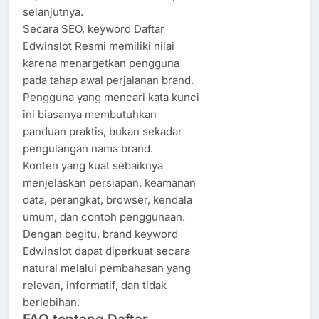
selanjutnya.
Secara SEO, keyword Daftar
Edwinslot Resmi memiliki nilai
karena menargetkan pengguna
pada tahap awal perjalanan brand.
Pengguna yang mencari kata kunci
ini biasanya membutuhkan
panduan praktis, bukan sekadar
pengulangan nama brand.
Konten yang kuat sebaiknya
menjelaskan persiapan, keamanan
data, perangkat, browser, kendala
umum, dan contoh penggunaan.
Dengan begitu, brand keyword
Edwinslot dapat diperkuat secara
natural melalui pembahasan yang
relevan, informatif, dan tidak
berlebihan.