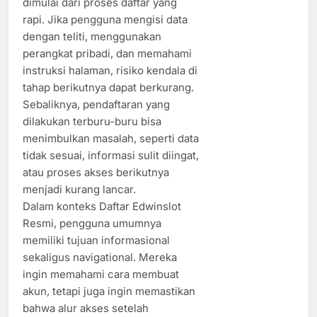
dimulai dari proses daftar yang
rapi. Jika pengguna mengisi data
dengan teliti, menggunakan
perangkat pribadi, dan memahami
instruksi halaman, risiko kendala di
tahap berikutnya dapat berkurang.
Sebaliknya, pendaftaran yang
dilakukan terburu-buru bisa
menimbulkan masalah, seperti data
tidak sesuai, informasi sulit diingat,
atau proses akses berikutnya
menjadi kurang lancar.
Dalam konteks Daftar Edwinslot
Resmi, pengguna umumnya
memiliki tujuan informasional
sekaligus navigational. Mereka
ingin memahami cara membuat
akun, tetapi juga ingin memastikan
bahwa alur akses setelah