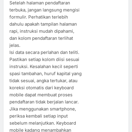
Setelah halaman pendaftaran
terbuka, jangan langsung mengisi
formulir. Perhatikan terlebih
dahulu apakah tampilan halaman
rapi, instruksi mudah dipahami,
dan kolom pendaftaran terlihat
jelas.
Isi data secara perlahan dan teliti.
Pastikan setiap kolom diisi sesuai
instruksi. Kesalahan kecil seperti
spasi tambahan, huruf kapital yang
tidak sesuai, angka tertukar, atau
koreksi otomatis dari keyboard
mobile dapat membuat proses
pendaftaran tidak berjalan lancar.
Jika menggunakan smartphone,
periksa kembali setiap input
sebelum melanjutkan. Keyboard
mobile kadang menambahkan