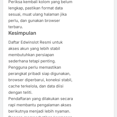
Periksa kembali kolom yang belum
lengkap, pastikan format data
sesuai, muat ulang halaman jika
perlu, dan gunakan browser
terbaru.
Kesimpulan
Daftar Edwinslot Resmi untuk
akses akun yang lebih stabil
membutuhkan persiapan
sederhana tetapi penting.
Pengguna perlu memastikan
perangkat pribadi siap digunakan,
browser diperbarui, koneksi stabil,
cache terkelola, dan data diisi
dengan teliti.
Pendaftaran yang dilakukan secara
rapi membantu pengalaman akses
berikutnya menjadi lebih nyaman.