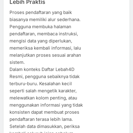
Lebih Praktis
Proses pendaftaran yang baik
biasanya memiliki alur sederhana.
Pengguna membuka halaman
pendaftaran, membaca instruksi,
mengisi data yang diperlukan,
memeriksa kembali informasi, lalu
melanjutkan proses sesuai arahan
sistem.
Dalam konteks Daftar Lebah4D
Resmi, pengguna sebaiknya tidak
terburu-buru. Kesalahan kecil
seperti salah mengetik karakter,
melewatkan kolom penting, atau
menggunakan informasi yang tidak
konsisten dapat membuat proses
pendaftaran terasa lebih lama.
Setelah data dimasukkan, periksa