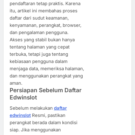
pendaftaran tetap praktis. Karena
itu, artikel ini membahas proses
daftar dari sudut keamanan,
kenyamanan, perangkat, browser,
dan pengalaman pengguna.
Akses yang stabil bukan hanya
tentang halaman yang cepat
terbuka, tetapi juga tentang
kebiasaan pengguna dalam
menjaga data, memeriksa halaman,
dan menggunakan perangkat yang
aman.
Persiapan Sebelum Daftar
Edwinslot
Sebelum melakukan
daftar
edwinslot
Resmi, pastikan
perangkat berada dalam kondisi
siap. Jika menggunakan