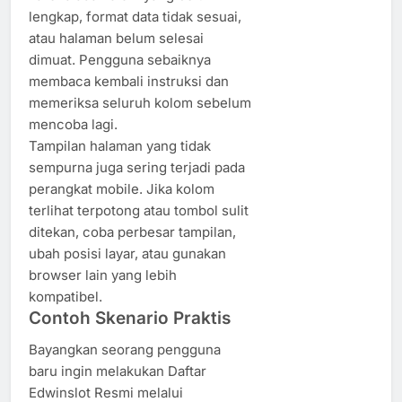
lengkap, format data tidak sesuai,
atau halaman belum selesai
dimuat. Pengguna sebaiknya
membaca kembali instruksi dan
memeriksa seluruh kolom sebelum
mencoba lagi.
Tampilan halaman yang tidak
sempurna juga sering terjadi pada
perangkat mobile. Jika kolom
terlihat terpotong atau tombol sulit
ditekan, coba perbesar tampilan,
ubah posisi layar, atau gunakan
browser lain yang lebih
kompatibel.
Contoh Skenario Praktis
Bayangkan seorang pengguna
baru ingin melakukan Daftar
Edwinslot Resmi melalui