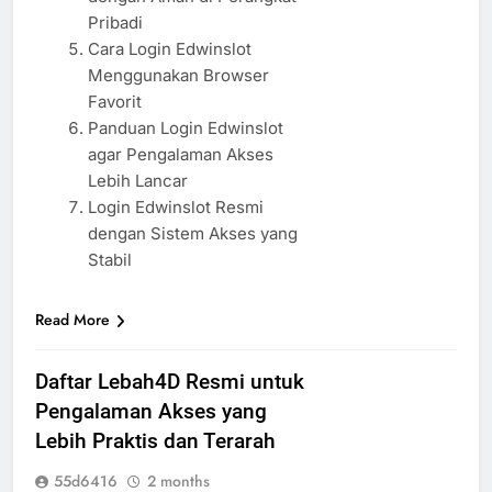
Pribadi
Cara Login Edwinslot
Menggunakan Browser
Favorit
Panduan Login Edwinslot
agar Pengalaman Akses
Lebih Lancar
Login Edwinslot Resmi
dengan Sistem Akses yang
Stabil
Read More
Daftar Lebah4D Resmi untuk
Pengalaman Akses yang
Lebih Praktis dan Terarah
55d6416
2 months