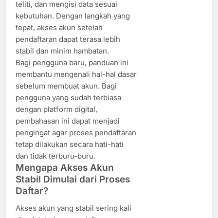
teliti, dan mengisi data sesuai
kebutuhan. Dengan langkah yang
tepat, akses akun setelah
pendaftaran dapat terasa lebih
stabil dan minim hambatan.
Bagi pengguna baru, panduan ini
membantu mengenali hal-hal dasar
sebelum membuat akun. Bagi
pengguna yang sudah terbiasa
dengan platform digital,
pembahasan ini dapat menjadi
pengingat agar proses pendaftaran
tetap dilakukan secara hati-hati
dan tidak terburu-buru.
Mengapa Akses Akun
Stabil Dimulai dari Proses
Daftar?
Akses akun yang stabil sering kali