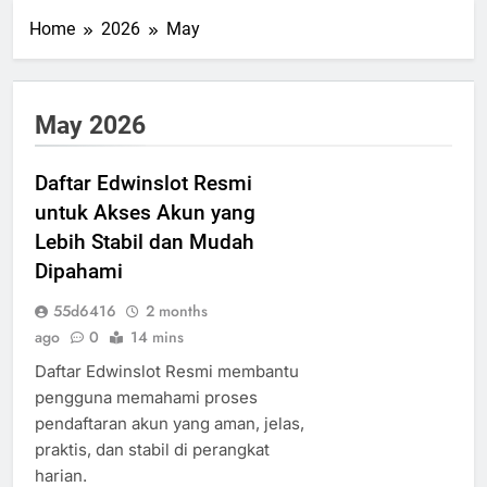
Home
2026
May
May 2026
Daftar Edwinslot Resmi
untuk Akses Akun yang
Lebih Stabil dan Mudah
Dipahami
55d6416
2 months
ago
0
14 mins
Daftar Edwinslot Resmi membantu
pengguna memahami proses
pendaftaran akun yang aman, jelas,
praktis, dan stabil di perangkat
harian.