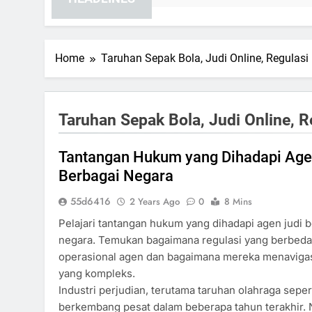
Home
Taruhan Sepak Bola, Judi Online, Regulasi
Taruhan Sepak Bola, Judi Online, R
Tantangan Hukum yang Dihadapi Agen
Berbagai Negara
55d6416
2 Years Ago
0
8 Mins
Pelajari tantangan hukum yang dihadapi agen judi b
negara. Temukan bagaimana regulasi yang berbe
operasional agen dan bagaimana mereka menaviga
yang kompleks.
Industri perjudian, terutama taruhan olahraga seperti
berkembang pesat dalam beberapa tahun terakhir.