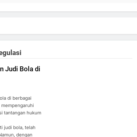
egulasi
 Judi Bola di
ola di berbagai
da mempengaruhi
si tantangan hukum
 judi bola, telah
 Namun, dengan