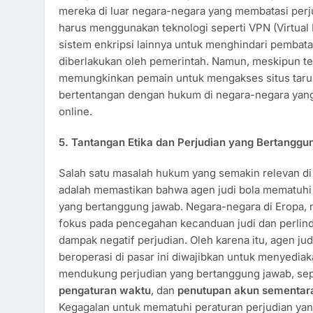
mereka di luar negara-negara yang membatasi perj
harus menggunakan teknologi seperti VPN (Virtual 
sistem enkripsi lainnya untuk menghindari pembat
diberlakukan oleh pemerintah. Namun, meskipun tek
memungkinkan pemain untuk mengakses situs taruha
bertentangan dengan hukum di negara-negara yang
online.
5.
Tantangan Etika dan Perjudian yang Bertangg
Salah satu masalah hukum yang semakin relevan di
adalah memastikan bahwa agen judi bola mematuhi
yang bertanggung jawab. Negara-negara di Eropa, 
fokus pada pencegahan kecanduan judi dan perlin
dampak negatif perjudian. Oleh karena itu, agen jud
beroperasi di pasar ini diwajibkan untuk menyediaka
mendukung perjudian yang bertanggung jawab, se
pengaturan waktu
, dan
penutupan akun sementar
Kegagalan untuk mematuhi peraturan perjudian ya