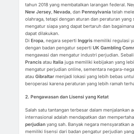
tahun 2018 yang membatalkan larangan federal. Neg
New Jersey
,
Nevada
, dan
Pennsylvania
telah mele
olahraga, tetapi dengan aturan dan peraturan yang 
mengatur siapa yang dapat bertaruh dan bagaimana
dapat dilakukan.
Di
Eropa
, negara seperti
Inggris
memiliki regulasi y
dengan badan pengatur seperti
UK Gambling Comm
mengawasi dan mengatur industri perjudian. Sebali
Prancis
atau
Italia
juga memiliki kebijakan yang leb
mengatur perjudian online, sementara negara-negar
atau
Gibraltar
menjadi lokasi yang lebih bebas untu
beroperasi karena peraturan yang lebih ramah terhad
2.
Pengawasan dan Lisensi yang Ketat
Salah satu tantangan terbesar dalam menjalankan ag
internasional adalah mendapatkan dan mempertah
perjudian
yang sah. Banyak negara mensyaratkan ag
memiliki lisensi dari badan pengatur perjudian yang 