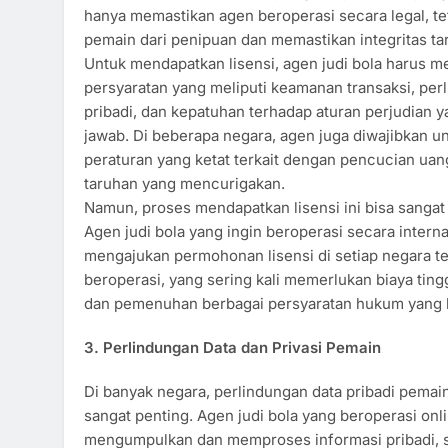
hanya memastikan agen beroperasi secara legal, te
pemain dari penipuan dan memastikan integritas ta
Untuk mendapatkan lisensi, agen judi bola harus 
persyaratan yang meliputi keamanan transaksi, per
pribadi, dan kepatuhan terhadap aturan perjudian 
jawab. Di beberapa negara, agen juga diwajibkan 
peraturan yang ketat terkait dengan pencucian ua
taruhan yang mencurigakan.
Namun, proses mendapatkan lisensi ini bisa sangat
Agen judi bola yang ingin beroperasi secara intern
mengajukan permohonan lisensi di setiap negara 
beroperasi, yang sering kali memerlukan biaya ting
dan pemenuhan berbagai persyaratan hukum yang 
3.
Perlindungan Data dan Privasi Pemain
Di banyak negara, perlindungan data pribadi pemain
sangat penting. Agen judi bola yang beroperasi onl
mengumpulkan dan memproses informasi pribadi, s