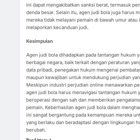
ini dapat mengakibatkan sanksi berat, termasuk pen
denda besar. Selain itu, agen judi bola juga harus
mereka tidak melayani pemain di bawah umur atau 
melaporkan kecanduan judi.
Kesimpulan
Agen judi bola dihadapkan pada tantangan hukum y
berbagai negara, baik terkait dengan peraturan yan
data pribadi, penegakan hukum mengenai pembatas
maupun kewajiban untuk mendukung perjudian yan
Meskipun industri perjudian online menawarkan pe
agen judi bola harus menavigasi tantangan hukum 
beroperasi dengan sah dan memberikan pengalama
pemain. Keberhasilan agen judi bola dalam mengh
ini sangat bergantung pada kemampuan mereka unt
yang berlaku dan beradaptasi dengan lingkungan 
berubah.
Read More