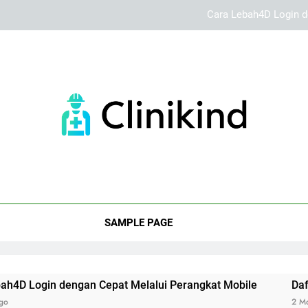
Cara Lebah4D Login d
Daftar Edwinslot Resmi untuk Akses Akun 
Daftar Lebah4D Resmi untuk Pengalaman 
Panduan Lengkap EDWINSLOT Login
Cara Lebah4D Login d
Daftar Edwinslot Resmi untuk Akses Akun 
nikind
ayanan Medis Profesional Di Clinikind.
Daftar Lebah4D Resmi untuk Pengalaman 
SAMPLE PAGE
in dengan Cepat Melalui Perangkat Mobile
Daftar Edwi
2 Months Ago