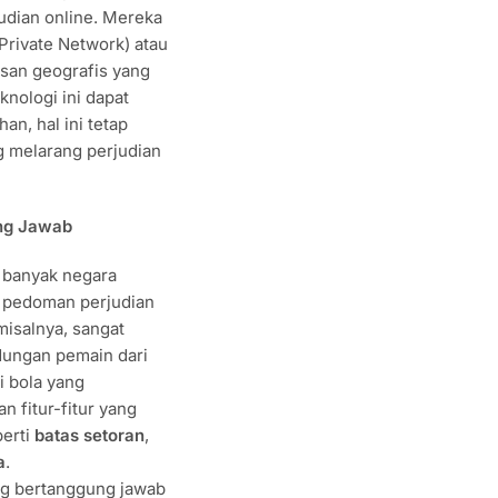
udian online. Mereka
Private Network) atau
asan geografis yang
nologi ini dapat
n, hal ini tetap
 melarang perjudian
ung Jawab
 banyak negara
 pedoman perjudian
misalnya, sangat
dungan pemain dari
i bola yang
n fitur-fitur yang
perti
batas setoran
,
a
.
ng bertanggung jawab