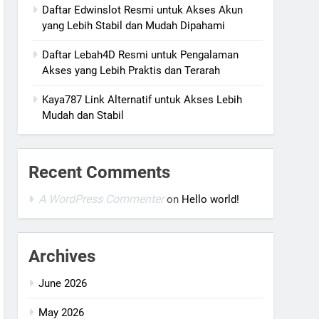
Daftar Edwinslot Resmi untuk Akses Akun
yang Lebih Stabil dan Mudah Dipahami
Daftar Lebah4D Resmi untuk Pengalaman
Akses yang Lebih Praktis dan Terarah
Kaya787 Link Alternatif untuk Akses Lebih
Mudah dan Stabil
Recent Comments
A WordPress Commenter
on
Hello world!
Archives
June 2026
May 2026