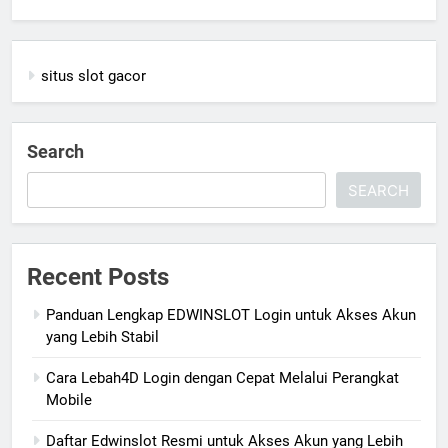
situs slot gacor
Search
SEARCH
Recent Posts
Panduan Lengkap EDWINSLOT Login untuk Akses Akun
yang Lebih Stabil
Cara Lebah4D Login dengan Cepat Melalui Perangkat
Mobile
Daftar Edwinslot Resmi untuk Akses Akun yang Lebih