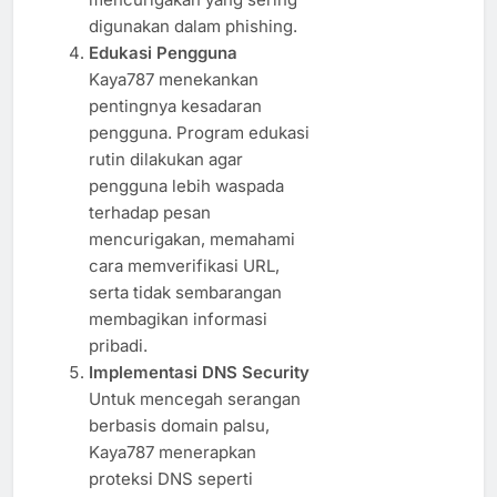
digunakan dalam phishing.
Edukasi Pengguna
Kaya787 menekankan
pentingnya kesadaran
pengguna. Program edukasi
rutin dilakukan agar
pengguna lebih waspada
terhadap pesan
mencurigakan, memahami
cara memverifikasi URL,
serta tidak sembarangan
membagikan informasi
pribadi.
Implementasi DNS Security
Untuk mencegah serangan
berbasis domain palsu,
Kaya787 menerapkan
proteksi DNS seperti