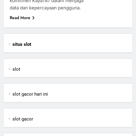
komitmen Kaya787 dalam menjaga
data dan kepercayaan pengguna.
Read More
situs slot
slot
slot gacor hari ini
slot gacor