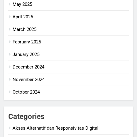
May 2025
April 2025
March 2025
February 2025
January 2025
December 2024
November 2024
October 2024
Categories
Akses Alternatif dan Responsivitas Digital