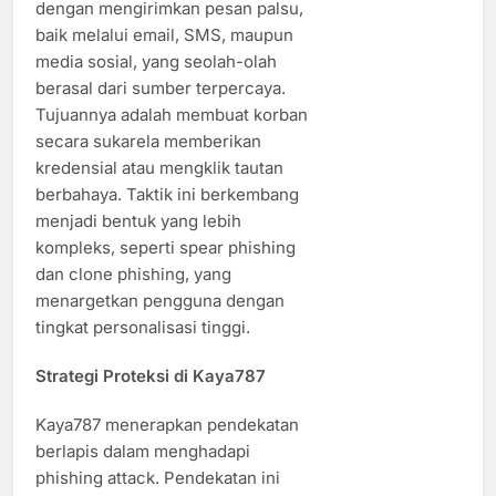
dengan mengirimkan pesan palsu,
baik melalui email, SMS, maupun
media sosial, yang seolah-olah
berasal dari sumber terpercaya.
Tujuannya adalah membuat korban
secara sukarela memberikan
kredensial atau mengklik tautan
berbahaya. Taktik ini berkembang
menjadi bentuk yang lebih
kompleks, seperti spear phishing
dan clone phishing, yang
menargetkan pengguna dengan
tingkat personalisasi tinggi.
Strategi Proteksi di Kaya787
Kaya787 menerapkan pendekatan
berlapis dalam menghadapi
phishing attack. Pendekatan ini