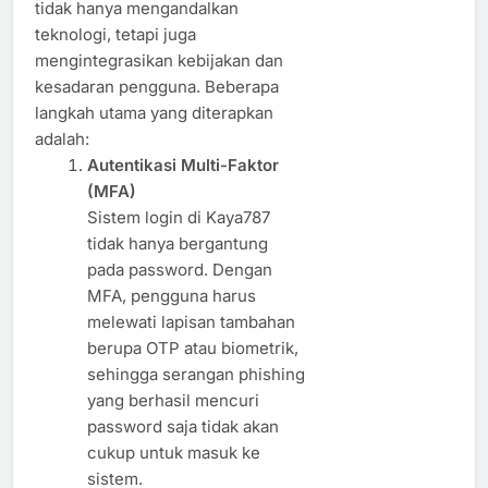
tidak hanya mengandalkan
teknologi, tetapi juga
mengintegrasikan kebijakan dan
kesadaran pengguna. Beberapa
langkah utama yang diterapkan
adalah:
Autentikasi Multi-Faktor
(MFA)
Sistem login di Kaya787
tidak hanya bergantung
pada password. Dengan
MFA, pengguna harus
melewati lapisan tambahan
berupa OTP atau biometrik,
sehingga serangan phishing
yang berhasil mencuri
password saja tidak akan
cukup untuk masuk ke
sistem.