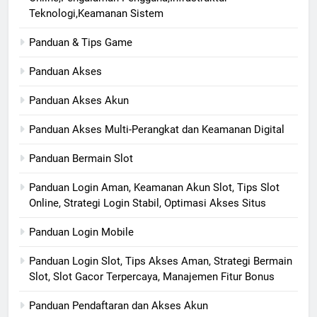
Teknologi,Keamanan Sistem
Panduan & Tips Game
Panduan Akses
Panduan Akses Akun
Panduan Akses Multi-Perangkat dan Keamanan Digital
Panduan Bermain Slot
Panduan Login Aman, Keamanan Akun Slot, Tips Slot
Online, Strategi Login Stabil, Optimasi Akses Situs
Panduan Login Mobile
Panduan Login Slot, Tips Akses Aman, Strategi Bermain
Slot, Slot Gacor Terpercaya, Manajemen Fitur Bonus
Panduan Pendaftaran dan Akses Akun