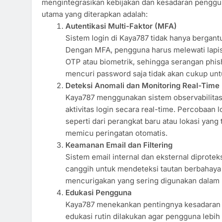
mengintegrasikan kebijakan dan kesadaran penggu
utama yang diterapkan adalah:
Autentikasi Multi-Faktor (MFA)
Sistem login di Kaya787 tidak hanya bergan
Dengan MFA, pengguna harus melewati lapi
OTP atau biometrik, sehingga serangan phis
mencuri password saja tidak akan cukup unt
Deteksi Anomali dan Monitoring Real-Time
Kaya787 menggunakan sistem observabilita
aktivitas login secara real-time. Percobaan 
seperti dari perangkat baru atau lokasi yang 
memicu peringatan otomatis.
Keamanan Email dan Filtering
Sistem email internal dan eksternal diproteks
canggih untuk mendeteksi tautan berbahaya 
mencurigakan yang sering digunakan dalam 
Edukasi Pengguna
Kaya787 menekankan pentingnya kesadaran
edukasi rutin dilakukan agar pengguna lebi