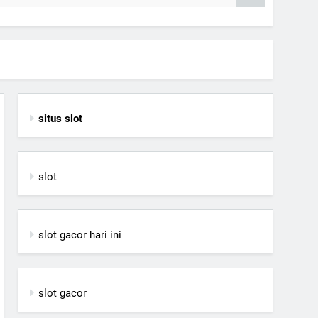
situs slot
slot
slot gacor hari ini
slot gacor