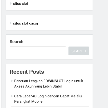
situs slot
situs slot gacor
Search
SEARCH
Recent Posts
Panduan Lengkap EDWINSLOT Login untuk
Akses Akun yang Lebih Stabil
Cara Lebah4D Login dengan Cepat Melalui
Perangkat Mobile