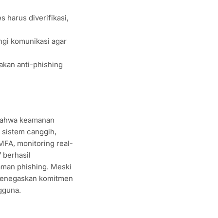
s harus diverifikasi,
gi komunikasi agar
akan anti-phishing
 bahwa keamanan
a sistem canggih,
MFA, monitoring real-
 berhasil
man phishing. Meski
i menegaskan komitmen
gguna.