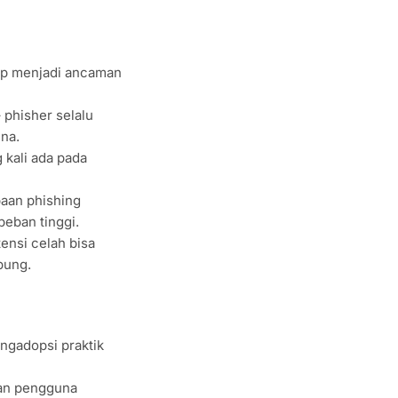
tap menjadi ancaman
 phisher selalu
na.
 kali ada pada
aan phishing
eban tinggi.
ensi celah bisa
bung.
ngadopsi praktik
an pengguna