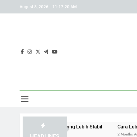
Skip
August 8, 2026
11:17:21 AM
to
content
Cli
Dapatkan L
uk Akses Akun yang Lebih Stabil
Cara Lebah4D Login 
2 Months Ago
HEADLINES