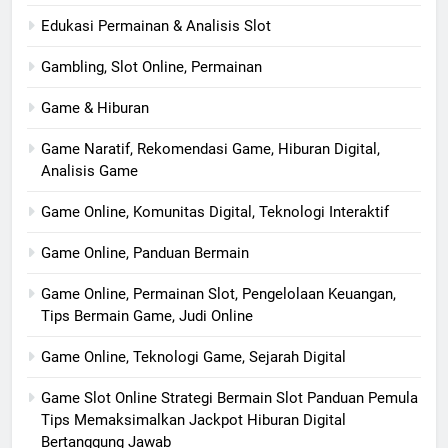
Edukasi Permainan & Analisis Slot
Gambling, Slot Online, Permainan
Game & Hiburan
Game Naratif, Rekomendasi Game, Hiburan Digital,
Analisis Game
Game Online, Komunitas Digital, Teknologi Interaktif
Game Online, Panduan Bermain
Game Online, Permainan Slot, Pengelolaan Keuangan,
Tips Bermain Game, Judi Online
Game Online, Teknologi Game, Sejarah Digital
Game Slot Online Strategi Bermain Slot Panduan Pemula
Tips Memaksimalkan Jackpot Hiburan Digital
Bertanggung Jawab