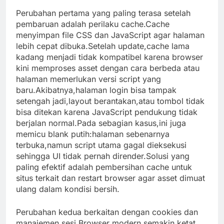
Perubahan pertama yang paling terasa setelah
pembaruan adalah perilaku cache.Cache
menyimpan file CSS dan JavaScript agar halaman
lebih cepat dibuka.Setelah update,cache lama
kadang menjadi tidak kompatibel karena browser
kini memproses asset dengan cara berbeda atau
halaman memerlukan versi script yang
baru.Akibatnya,halaman login bisa tampak
setengah jadi,layout berantakan,atau tombol tidak
bisa ditekan karena JavaScript pendukung tidak
berjalan normal.Pada sebagian kasus,ini juga
memicu blank putih:halaman sebenarnya
terbuka,namun script utama gagal dieksekusi
sehingga UI tidak pernah dirender.Solusi yang
paling efektif adalah pembersihan cache untuk
situs terkait dan restart browser agar asset dimuat
ulang dalam kondisi bersih.
Perubahan kedua berkaitan dengan cookies dan
manajemen sesi.Browser modern semakin ketat