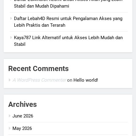
Stabil dan Mudah Dipahami
Daftar Lebah4D Resmi untuk Pengalaman Akses yang
Lebih Praktis dan Terarah
Kaya787 Link Alternatif untuk Akses Lebih Mudah dan
Stabil
Recent Comments
A WordPress Commenter
on
Hello world!
Archives
June 2026
May 2026