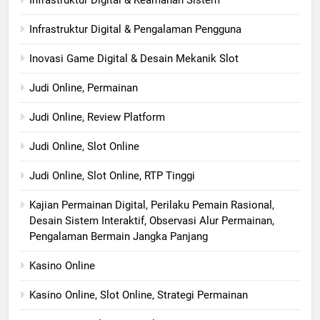
Infrastruktur Digital & Keamanan Sistem
Infrastruktur Digital & Pengalaman Pengguna
Inovasi Game Digital & Desain Mekanik Slot
Judi Online, Permainan
Judi Online, Review Platform
Judi Online, Slot Online
Judi Online, Slot Online, RTP Tinggi
Kajian Permainan Digital, Perilaku Pemain Rasional,
Desain Sistem Interaktif, Observasi Alur Permainan,
Pengalaman Bermain Jangka Panjang
Kasino Online
Kasino Online, Slot Online, Strategi Permainan