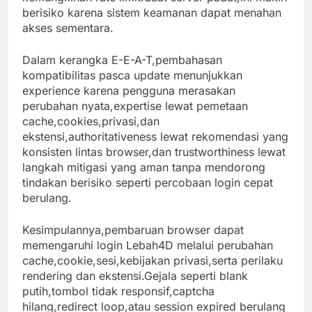
berisiko karena sistem keamanan dapat menahan
akses sementara.
Dalam kerangka E-E-A-T,pembahasan
kompatibilitas pasca update menunjukkan
experience karena pengguna merasakan
perubahan nyata,expertise lewat pemetaan
cache,cookies,privasi,dan
ekstensi,authoritativeness lewat rekomendasi yang
konsisten lintas browser,dan trustworthiness lewat
langkah mitigasi yang aman tanpa mendorong
tindakan berisiko seperti percobaan login cepat
berulang.
Kesimpulannya,pembaruan browser dapat
memengaruhi login Lebah4D melalui perubahan
cache,cookie,sesi,kebijakan privasi,serta perilaku
rendering dan ekstensi.Gejala seperti blank
putih,tombol tidak responsif,captcha
hilang,redirect loop,atau session expired berulang