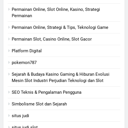
Permainan Online, Slot Online, Kasino, Strategi
Permainan
Permainan Online, Strategi & Tips, Teknologi Game
Permainan Slot, Casino Online, Slot Gacor
Platform Digital
pokemon787
Sejarah & Budaya Kasino Gaming & Hiburan Evolusi
Mesin Slot Industri Perjudian Teknologi dan Slot
SEO Teknis & Pengalaman Pengguna
Simbolisme Slot dan Sejarah
situs judi
situs judi slot