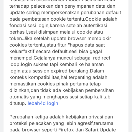
terhadap pelacakan dan penyimpanan data,dan
update sering memperkenalkan perubahan default
pada pembatasan cookie tertentu.Cookie adalah
fondasi sesi login,karena setelah autentikasi
berhasil,sesi disimpan melalui cookie atau
token.Jika setelah update browser memblokir
cookies tertentu,atau fitur “hapus data saat
keluar”aktif secara default,sesi bisa gagal
menempel.Gejalanya muncul sebagai redirect
loop,login sukses tapi kembali ke halaman
login,atau session expired berulang.Dalam
konteks kompatibilitas,hal terpenting adalah
memastikan cookies pihak pertama tetap
diizinkan,dan tidak ada kebijakan pembersihan
otomatis yang menghapus sesi setiap kali tab
ditutup.
lebah4d login
Perubahan ketiga adalah kebijakan privasi dan
proteksi pelacakan yang lebih agresif,terutama
pada browser seperti Firefox dan Safari.Update