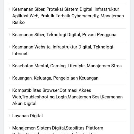
Keamanan Siber, Proteksi Sistem Digital, Infrastruktur
Aplikasi Web, Praktik Terbaik Cybersecurity, Manajemen
Risiko
Keamanan Siber, Teknologi Digital, Privasi Pengguna
Keamanan Website, Infrastruktur Digital, Teknologi
Internet
Kesehatan Mental, Gaming, Lifestyle, Manajemen Stres
Keuangan, Keluarga, Pengelolaan Keuangan
Kompatibilitas Browser,Optimasi Akses
Web,Troubleshooting Login,Manajemen Sesi,Keamanan
Akun Digital
Layanan Digital
Manajemen Sistem Digital,Stabilitas Platform