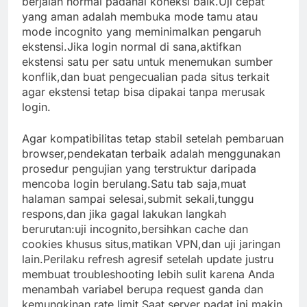
berjalan normal padahal koneksi baik.Uji cepat
yang aman adalah membuka mode tamu atau
mode incognito yang meminimalkan pengaruh
ekstensi.Jika login normal di sana,aktifkan
ekstensi satu per satu untuk menemukan sumber
konflik,dan buat pengecualian pada situs terkait
agar ekstensi tetap bisa dipakai tanpa merusak
login.
Agar kompatibilitas tetap stabil setelah pembaruan
browser,pendekatan terbaik adalah menggunakan
prosedur pengujian yang terstruktur daripada
mencoba login berulang.Satu tab saja,muat
halaman sampai selesai,submit sekali,tunggu
respons,dan jika gagal lakukan langkah
berurutan:uji incognito,bersihkan cache dan
cookies khusus situs,matikan VPN,dan uji jaringan
lain.Perilaku refresh agresif setelah update justru
membuat troubleshooting lebih sulit karena Anda
menambah variabel berupa request ganda dan
kemungkinan rate limit.Saat server padat,ini makin