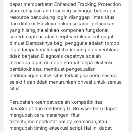
dapat memperketat Enhanced Tracking Protection
atau kebijakan anti-tracking sehingga beberapa
resource pendukung login dianggap lintas situs
dan diblokir.Hasilnya bukan sekadar pelacakan
yang hilang,melainkan komponen fungsional
seperti captcha atau script verifikasi ikut gagal
dimuat.Dampaknya bagi pengguna adalah tombol
login tampak mati,captcha kosong,atau verifikasi
tidak berjalan.Diagnosis cepatnya adalah
mencoba login di mode normal tanpa ekstensi
pemblokir,atau membuat pengecualian
perlindungan untuk situs terkait jika perlu,secara
selektif dan tidak menurunkan privasi untuk semua
situs.
Perubahan keempat adalah kompatibilitas
JavaScript dan rendering UI.Browser baru dapat
mengubah cara menangani fitur
tertentu,memperketat policy keamanan,atau
mengubah timing eksekusi script.Hal ini dapat