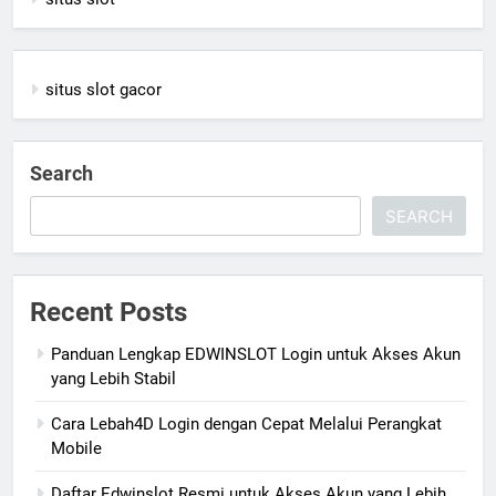
situs slot gacor
Search
SEARCH
Recent Posts
Panduan Lengkap EDWINSLOT Login untuk Akses Akun
yang Lebih Stabil
Cara Lebah4D Login dengan Cepat Melalui Perangkat
Mobile
Daftar Edwinslot Resmi untuk Akses Akun yang Lebih