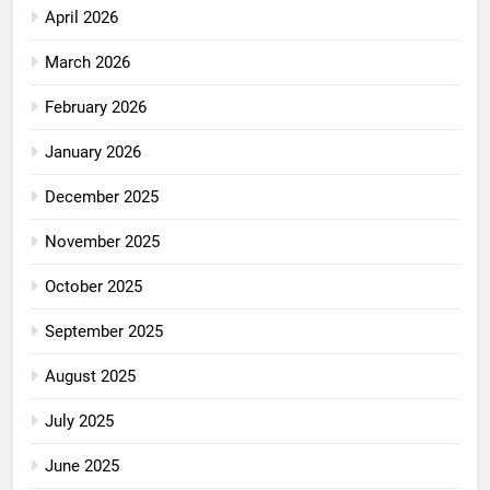
April 2026
March 2026
February 2026
January 2026
December 2025
November 2025
October 2025
September 2025
August 2025
July 2025
June 2025