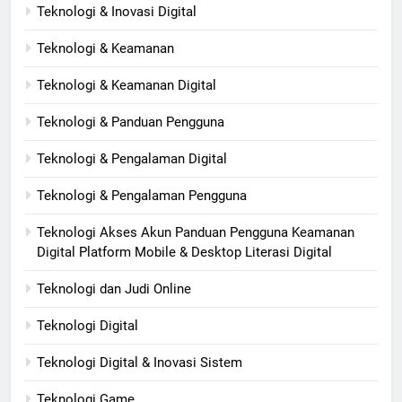
Teknologi & Inovasi Digital
Teknologi & Keamanan
Teknologi & Keamanan Digital
Teknologi & Panduan Pengguna
Teknologi & Pengalaman Digital
Teknologi & Pengalaman Pengguna
Teknologi Akses Akun Panduan Pengguna Keamanan
Digital Platform Mobile & Desktop Literasi Digital
Teknologi dan Judi Online
Teknologi Digital
Teknologi Digital & Inovasi Sistem
Teknologi Game