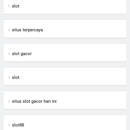
slot
situs terpercaya
slot gacor
slot
situs slot gacor hari ini
slot88