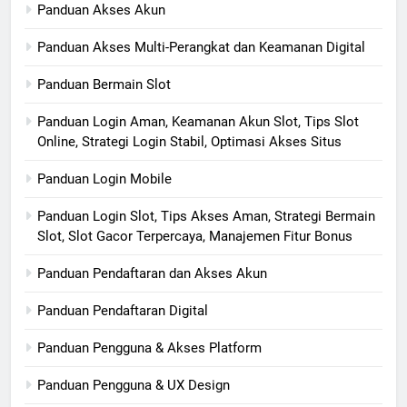
Panduan Akses Akun
Panduan Akses Multi-Perangkat dan Keamanan Digital
Panduan Bermain Slot
Panduan Login Aman, Keamanan Akun Slot, Tips Slot
Online, Strategi Login Stabil, Optimasi Akses Situs
Panduan Login Mobile
Panduan Login Slot, Tips Akses Aman, Strategi Bermain
Slot, Slot Gacor Terpercaya, Manajemen Fitur Bonus
Panduan Pendaftaran dan Akses Akun
Panduan Pendaftaran Digital
Panduan Pengguna & Akses Platform
Panduan Pengguna & UX Design