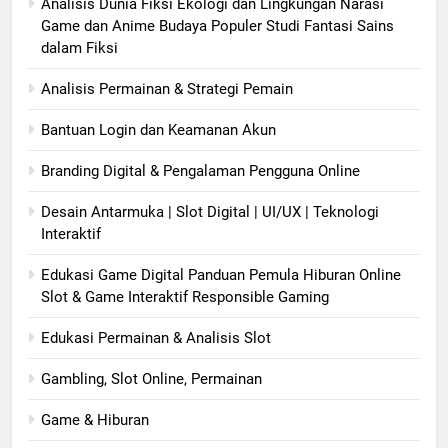
Analisis Dunia Fiksi Ekologi dan Lingkungan Narasi
Game dan Anime Budaya Populer Studi Fantasi Sains
dalam Fiksi
Analisis Permainan & Strategi Pemain
Bantuan Login dan Keamanan Akun
Branding Digital & Pengalaman Pengguna Online
Desain Antarmuka | Slot Digital | UI/UX | Teknologi
Interaktif
Edukasi Game Digital Panduan Pemula Hiburan Online
Slot & Game Interaktif Responsible Gaming
Edukasi Permainan & Analisis Slot
Gambling, Slot Online, Permainan
Game & Hiburan