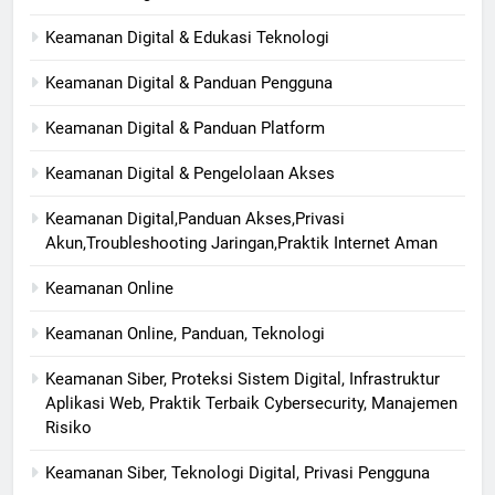
Keamanan Digital & Edukasi Teknologi
Keamanan Digital & Panduan Pengguna
Keamanan Digital & Panduan Platform
Keamanan Digital & Pengelolaan Akses
Keamanan Digital,Panduan Akses,Privasi
Akun,Troubleshooting Jaringan,Praktik Internet Aman
Keamanan Online
Keamanan Online, Panduan, Teknologi
Keamanan Siber, Proteksi Sistem Digital, Infrastruktur
Aplikasi Web, Praktik Terbaik Cybersecurity, Manajemen
Risiko
Keamanan Siber, Teknologi Digital, Privasi Pengguna