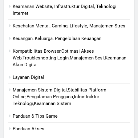
Keamanan Website, Infrastruktur Digital, Teknologi
Internet
Kesehatan Mental, Gaming, Lifestyle, Manajemen Stres
Keuangan, Keluarga, Pengelolaan Keuangan
Kompatibilitas Browser,Optimasi Akses
Web,Troubleshooting Login,Manajemen Sesi,Keamanan
Akun Digital
Layanan Digital
Manajemen Sistem Digital,Stabilitas Platform
Online,Pengalaman Pengguna,Infrastruktur
Teknologi,Keamanan Sistem
Panduan & Tips Game
Panduan Akses