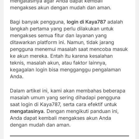
mengatasinya agar Anda dapat kembali
mengakses akun dengan mudah dan aman.
Bagi banyak pengguna,
login di Kaya787
adalah
langkah pertama yang perlu dilakukan untuk
mengakses semua fitur dan layanan yang
ditawarkan platform ini. Namun, tidak jarang
pengguna menemui masalah saat mencoba masuk
ke akun mereka. Entah itu karena kesalahan
teknis, masalah akun, atau faktor lainnya,
kegagalan login bisa mengganggu pengalaman
Anda.
Dalam artikel ini, kami akan membahas beberapa
masalah umum yang sering dihadapi pengguna
saat login di Kaya787, serta cara efektif untuk
mengatasinya
. Dengan mengikuti panduan ini,
Anda dapat kembali mengakses akun Anda
dengan mudah dan aman.