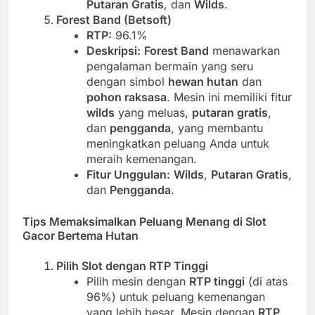
Putaran Gratis
, dan
Wilds
.
Forest Band (Betsoft)
RTP:
96.1%
Deskripsi:
Forest Band
menawarkan
pengalaman bermain yang seru
dengan simbol
hewan hutan
dan
pohon raksasa
. Mesin ini memiliki fitur
wilds
yang meluas,
putaran gratis
,
dan
pengganda
, yang membantu
meningkatkan peluang Anda untuk
meraih kemenangan.
Fitur Unggulan:
Wilds
,
Putaran Gratis
,
dan
Pengganda
.
Tips Memaksimalkan Peluang Menang di Slot
Gacor Bertema Hutan
Pilih Slot dengan RTP Tinggi
Pilih mesin dengan
RTP tinggi
(di atas
96%) untuk peluang kemenangan
yang lebih besar. Mesin dengan
RTP