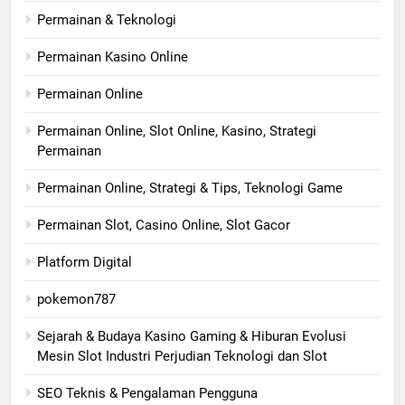
Permainan & Teknologi
Permainan Kasino Online
Permainan Online
Permainan Online, Slot Online, Kasino, Strategi
Permainan
Permainan Online, Strategi & Tips, Teknologi Game
Permainan Slot, Casino Online, Slot Gacor
Platform Digital
pokemon787
Sejarah & Budaya Kasino Gaming & Hiburan Evolusi
Mesin Slot Industri Perjudian Teknologi dan Slot
SEO Teknis & Pengalaman Pengguna