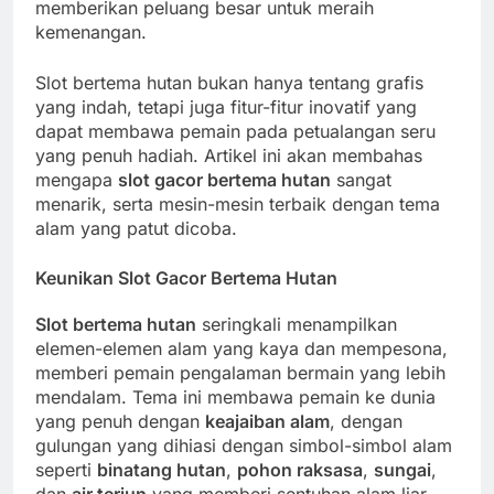
memberikan peluang besar untuk meraih
kemenangan.
Slot bertema hutan bukan hanya tentang grafis
yang indah, tetapi juga fitur-fitur inovatif yang
dapat membawa pemain pada petualangan seru
yang penuh hadiah. Artikel ini akan membahas
mengapa
slot gacor bertema hutan
sangat
menarik, serta mesin-mesin terbaik dengan tema
alam yang patut dicoba.
Keunikan Slot Gacor Bertema Hutan
Slot bertema hutan
seringkali menampilkan
elemen-elemen alam yang kaya dan mempesona,
memberi pemain pengalaman bermain yang lebih
mendalam. Tema ini membawa pemain ke dunia
yang penuh dengan
keajaiban alam
, dengan
gulungan yang dihiasi dengan simbol-simbol alam
seperti
binatang hutan
,
pohon raksasa
,
sungai
,
dan
air terjun
yang memberi sentuhan alam liar