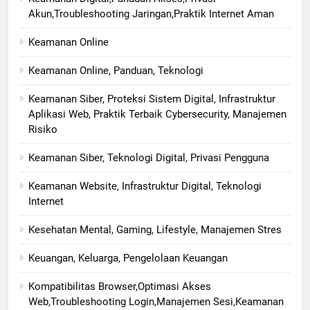
Akun,Troubleshooting Jaringan,Praktik Internet Aman
Keamanan Online
Keamanan Online, Panduan, Teknologi
Keamanan Siber, Proteksi Sistem Digital, Infrastruktur
Aplikasi Web, Praktik Terbaik Cybersecurity, Manajemen
Risiko
Keamanan Siber, Teknologi Digital, Privasi Pengguna
Keamanan Website, Infrastruktur Digital, Teknologi
Internet
Kesehatan Mental, Gaming, Lifestyle, Manajemen Stres
Keuangan, Keluarga, Pengelolaan Keuangan
Kompatibilitas Browser,Optimasi Akses
Web,Troubleshooting Login,Manajemen Sesi,Keamanan