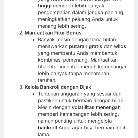
tinggi
memberi lebih banyak
pengembalian dalam jangka panjang,
meningkatkan peluang Anda untuk
menang lebih sering.
Manfaatkan Fitur Bonus
Banyak mesin dengan tema hutan
menawarkan
putaran gratis
dan
wilds
yang membantu Anda membentuk
kombinasi pemenang. Manfaatkan
fitur-fitur ini untuk meraih kemenangan
lebih banyak tanpa menambah
taruhan.
Kelola Bankroll dengan Bijak
Tentukan anggaran yang sesuai dan
pastikan untuk bermain dengan bijak.
Mesin dengan
volatilitas menengah
memberi kemenangan lebih sering,
namun penting untuk mengelola
bankroll
Anda agar bisa bermain lebih
lama.