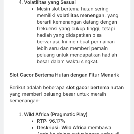
Volatilitas yang Sesuai
Mesin slot bertema hutan sering
memiliki
volatilitas menengah
, yang
berarti kemenangan datang dengan
frekuensi yang cukup tinggi, tetapi
hadiah yang didapatkan bisa
bervariasi. Ini membuat permainan
lebih seru dan memberi pemain
peluang untuk mendapatkan hadiah
besar dalam waktu singkat.
Slot Gacor Bertema Hutan dengan Fitur Menarik
Berikut adalah beberapa
slot gacor bertema hutan
yang memberi peluang besar untuk meraih
kemenangan:
Wild Africa (Pragmatic Play)
RTP:
96.17%
Deskripsi:
Wild Africa
membawa