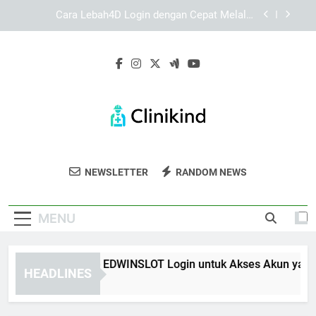
Skip
Daftar Edwinslot Resmi untuk Akses Akun yang
to
Lebih Stabil dan Mudah Dipahami
content
Daftar Lebah4D Resmi untuk Pengalaman Akses
yang Lebih Praktis dan Terarah
Panduan Lengkap EDWINSLOT Login untuk Akses
Akun yang Lebih Stabil
Cara Lebah4D Login dengan Cepat Melalui
Perangkat Mobile
Daftar Edwinslot Resmi untuk Akses Akun yang
Lebih Stabil dan Mudah Dipahami
Clinikind
Dapatkan Layanan Medis Profesional Di
Daftar Lebah4D Resmi untuk Pengalaman Akses
NEWSLETTER
RANDOM NEWS
yang Lebih Praktis dan Terarah
Clinikind.
MENU
nduan Lengkap EDWINSLOT Login untuk Akses Akun yang Lebi
HEADLINES
onth Ago