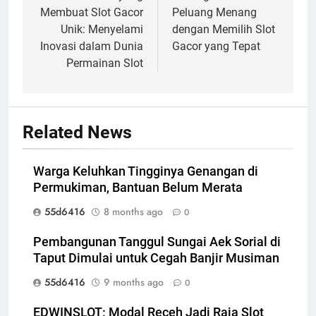
Membuat Slot Gacor
Peluang Menang
Unik: Menyelami
dengan Memilih Slot
Inovasi dalam Dunia
Gacor yang Tepat
Permainan Slot
Related News
Warga Keluhkan Tingginya Genangan di
Permukiman, Bantuan Belum Merata
55d6416
8 months ago
0
Pembangunan Tanggul Sungai Aek Sorial di
Taput Dimulai untuk Cegah Banjir Musiman
55d6416
9 months ago
0
EDWINSLOT: Modal Receh Jadi Raja Slot