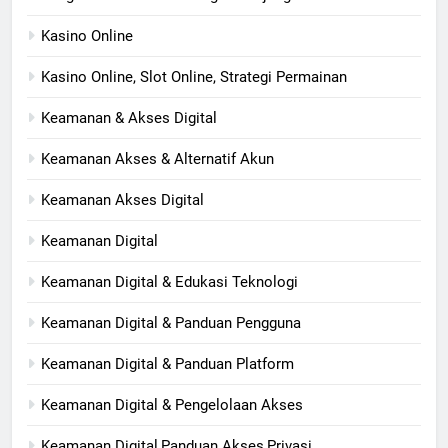
Kasino Online
Kasino Online, Slot Online, Strategi Permainan
Keamanan & Akses Digital
Keamanan Akses & Alternatif Akun
Keamanan Akses Digital
Keamanan Digital
Keamanan Digital & Edukasi Teknologi
Keamanan Digital & Panduan Pengguna
Keamanan Digital & Panduan Platform
Keamanan Digital & Pengelolaan Akses
Keamanan Digital,Panduan Akses,Privasi