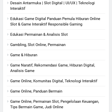
Desain Antarmuka | Slot Digital | UI/UX | Teknologi
Interaktif
Edukasi Game Digital Panduan Pemula Hiburan Online
Slot & Game Interaktif Responsible Gaming
Edukasi Permainan & Analisis Slot
Gambling, Slot Online, Permainan
Game & Hiburan
Game Naratif, Rekomendasi Game, Hiburan Digital,
Analisis Game
Game Online, Komunitas Digital, Teknologi Interaktif
Game Online, Panduan Bermain
Game Online, Permainan Slot, Pengelolaan Keuangan,
Tips Bermain Game, Judi Online