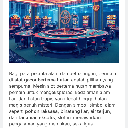
Bagi para pecinta alam dan petualangan, bermain
di
slot gacor bertema hutan
adalah pilihan yang
sempurna. Mesin slot bertema hutan membawa
pemain untuk mengeksplorasi kedalaman alam
liar, dari hutan tropis yang lebat hingga hutan
magis penuh misteri. Dengan simbol-simbol alam
seperti
pohon raksasa
,
binatang liar
,
air terjun
,
dan
tanaman eksotis
, slot ini menawarkan
pengalaman yang memukau, sekaligus