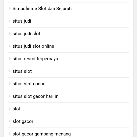
Simbolisme Slot dan Sejarah
situs judi
situs judi slot
situs judi slot online
situs resmi terpercaya
situs slot
situs slot gacor
situs slot gacor hari ini
slot
slot gacor
slot gacor gampang menang