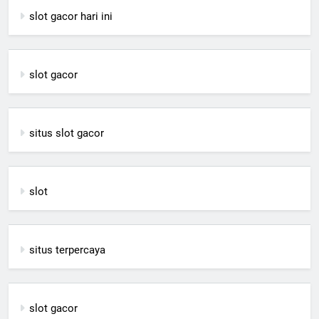
slot gacor hari ini
slot gacor
situs slot gacor
slot
situs terpercaya
slot gacor