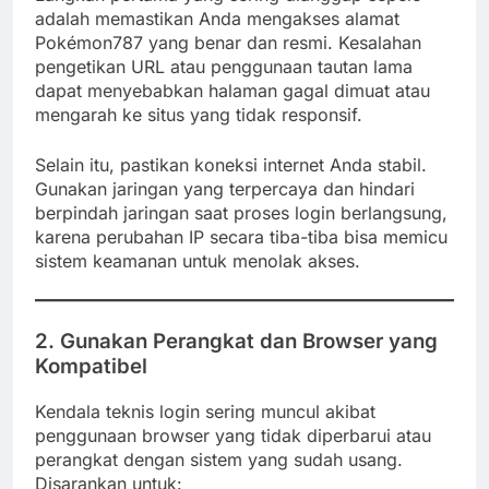
adalah memastikan Anda mengakses alamat
Pokémon787 yang benar dan resmi. Kesalahan
pengetikan URL atau penggunaan tautan lama
dapat menyebabkan halaman gagal dimuat atau
mengarah ke situs yang tidak responsif.
Selain itu, pastikan koneksi internet Anda stabil.
Gunakan jaringan yang terpercaya dan hindari
berpindah jaringan saat proses login berlangsung,
karena perubahan IP secara tiba-tiba bisa memicu
sistem keamanan untuk menolak akses.
2. Gunakan Perangkat dan Browser yang
Kompatibel
Kendala teknis login sering muncul akibat
penggunaan browser yang tidak diperbarui atau
perangkat dengan sistem yang sudah usang.
Disarankan untuk: