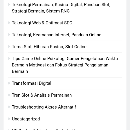
Teknologi Permainan, Kasino Digital, Panduan Slot,
Strategi Bermain, Sistem RNG
Teknologi Web & Optimasi SEO
Teknologi, Keamanan Internet, Panduan Online
Tema Slot, Hiburan Kasino, Slot Online
Tips Game Online Psikologi Gamer Pengelolaan Waktu
Bermain Motivasi dan Fokus Strategi Pengalaman
Bermain
Transformasi Digital
Tren Slot & Analisis Permainan
Troubleshooting Akses Alternatif
Uncategorized