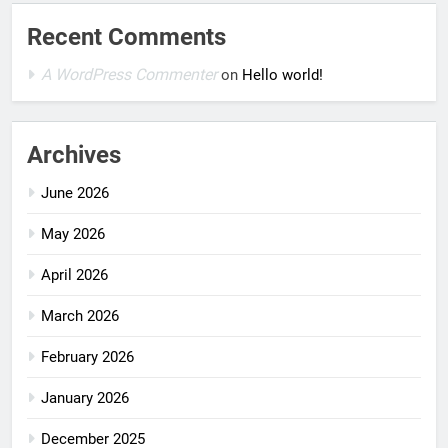
Recent Comments
A WordPress Commenter
on
Hello world!
Archives
June 2026
May 2026
April 2026
March 2026
February 2026
January 2026
December 2025