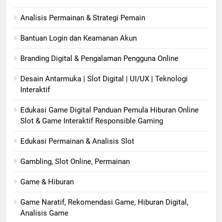
Analisis Permainan & Strategi Pemain
Bantuan Login dan Keamanan Akun
Branding Digital & Pengalaman Pengguna Online
Desain Antarmuka | Slot Digital | UI/UX | Teknologi
Interaktif
Edukasi Game Digital Panduan Pemula Hiburan Online
Slot & Game Interaktif Responsible Gaming
Edukasi Permainan & Analisis Slot
Gambling, Slot Online, Permainan
Game & Hiburan
Game Naratif, Rekomendasi Game, Hiburan Digital,
Analisis Game