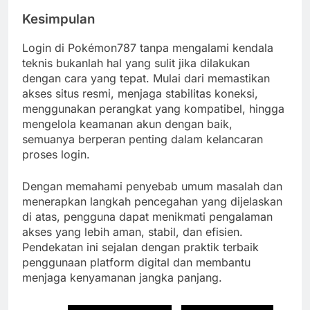
Kesimpulan
Login di Pokémon787 tanpa mengalami kendala
teknis bukanlah hal yang sulit jika dilakukan
dengan cara yang tepat. Mulai dari memastikan
akses situs resmi, menjaga stabilitas koneksi,
menggunakan perangkat yang kompatibel, hingga
mengelola keamanan akun dengan baik,
semuanya berperan penting dalam kelancaran
proses login.
Dengan memahami penyebab umum masalah dan
menerapkan langkah pencegahan yang dijelaskan
di atas, pengguna dapat menikmati pengalaman
akses yang lebih aman, stabil, dan efisien.
Pendekatan ini sejalan dengan praktik terbaik
penggunaan platform digital dan membantu
menjaga kenyamanan jangka panjang.