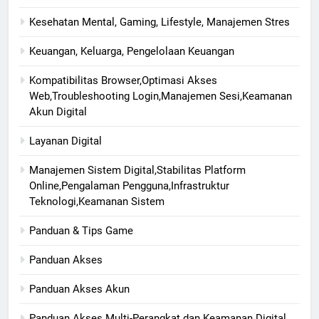
Kesehatan Mental, Gaming, Lifestyle, Manajemen Stres
Keuangan, Keluarga, Pengelolaan Keuangan
Kompatibilitas Browser,Optimasi Akses
Web,Troubleshooting Login,Manajemen Sesi,Keamanan
Akun Digital
Layanan Digital
Manajemen Sistem Digital,Stabilitas Platform
Online,Pengalaman Pengguna,Infrastruktur
Teknologi,Keamanan Sistem
Panduan & Tips Game
Panduan Akses
Panduan Akses Akun
Panduan Akses Multi-Perangkat dan Keamanan Digital