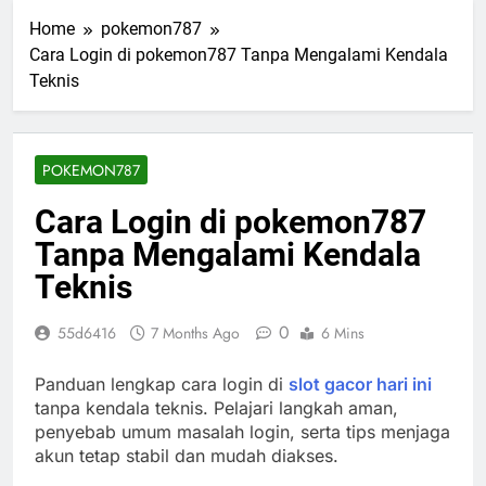
Home
pokemon787
Cara Login di pokemon787 Tanpa Mengalami Kendala
Teknis
POKEMON787
Cara Login di pokemon787
Tanpa Mengalami Kendala
Teknis
0
55d6416
7 Months Ago
6 Mins
Panduan lengkap cara login di
slot gacor hari ini
tanpa kendala teknis. Pelajari langkah aman,
penyebab umum masalah login, serta tips menjaga
akun tetap stabil dan mudah diakses.