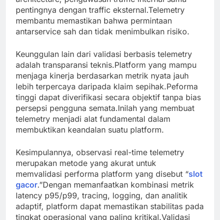
pentingnya dengan traffic eksternal.Telemetry
membantu memastikan bahwa permintaan
antarservice sah dan tidak menimbulkan risiko.
Keunggulan lain dari validasi berbasis telemetry
adalah transparansi teknis.Platform yang mampu
menjaga kinerja berdasarkan metrik nyata jauh
lebih terpercaya daripada klaim sepihak.Peforma
tinggi dapat diverifikasi secara objektif tanpa bias
persepsi pengguna semata.Inilah yang membuat
telemetry menjadi alat fundamental dalam
membuktikan keandalan suatu platform.
Kesimpulannya, observasi real-time telemetry
merupakan metode yang akurat untuk
memvalidasi performa platform yang disebut “
slot
gacor
.”Dengan memanfaatkan kombinasi metrik
latency p95/p99, tracing, logging, dan analitik
adaptif, platform dapat memastikan stabilitas pada
tingkat operasional yang paling kritikal.Validasi