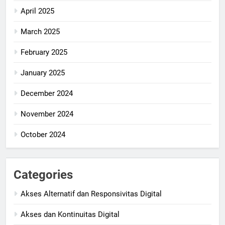
April 2025
March 2025
February 2025
January 2025
December 2024
November 2024
October 2024
Categories
Akses Alternatif dan Responsivitas Digital
Akses dan Kontinuitas Digital