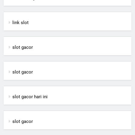
link slot
slot gacor
slot gacor
slot gacor hari ini
slot gacor