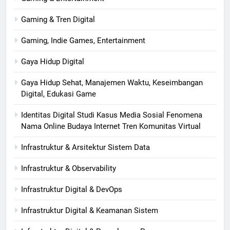
Gaming & Tren Digital
Gaming, Indie Games, Entertainment
Gaya Hidup Digital
Gaya Hidup Sehat, Manajemen Waktu, Keseimbangan
Digital, Edukasi Game
Identitas Digital Studi Kasus Media Sosial Fenomena
Nama Online Budaya Internet Tren Komunitas Virtual
Infrastruktur & Arsitektur Sistem Data
Infrastruktur & Observability
Infrastruktur Digital & DevOps
Infrastruktur Digital & Keamanan Sistem