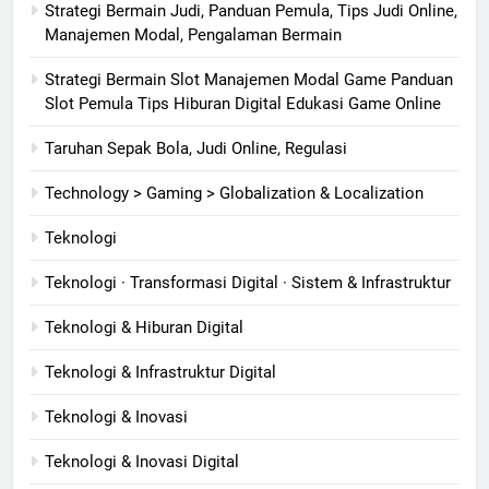
Strategi Bermain Judi, Panduan Pemula, Tips Judi Online,
Manajemen Modal, Pengalaman Bermain
Strategi Bermain Slot Manajemen Modal Game Panduan
Slot Pemula Tips Hiburan Digital Edukasi Game Online
Taruhan Sepak Bola, Judi Online, Regulasi
Technology > Gaming > Globalization & Localization
Teknologi
Teknologi · Transformasi Digital · Sistem & Infrastruktur
Teknologi & Hiburan Digital
Teknologi & Infrastruktur Digital
Teknologi & Inovasi
Teknologi & Inovasi Digital