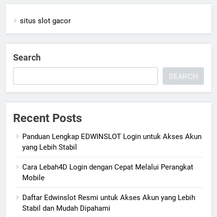
situs slot gacor
Search
SEARCH
Recent Posts
Panduan Lengkap EDWINSLOT Login untuk Akses Akun
yang Lebih Stabil
Cara Lebah4D Login dengan Cepat Melalui Perangkat
Mobile
Daftar Edwinslot Resmi untuk Akses Akun yang Lebih
Stabil dan Mudah Dipahami