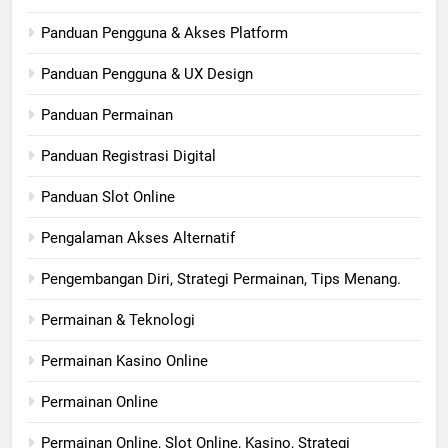
Panduan Pengguna & Akses Platform
Panduan Pengguna & UX Design
Panduan Permainan
Panduan Registrasi Digital
Panduan Slot Online
Pengalaman Akses Alternatif
Pengembangan Diri, Strategi Permainan, Tips Menang.
Permainan & Teknologi
Permainan Kasino Online
Permainan Online
Permainan Online, Slot Online, Kasino, Strategi