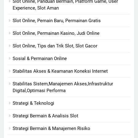
Slot Online, Panduan Bermain, Platform Game, User
Experience, Slot Aman
Slot Online, Pemain Baru, Permainan Gratis
Slot Online, Permainan Kasino, Judi Online
Slot Online, Tips dan Trik Slot, Slot Gacor
Sosial & Permainan Online
Stabilitas Akses & Keamanan Koneksi Internet
Stabilitas Sistem,Manajemen Akses,Infrastruktur
Digital,Optimasi Performa
Strategi & Teknologi
Strategi Bermain & Analisis Slot
Strategi Bermain & Manajemen Risiko