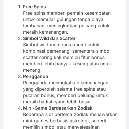
Free Spins
Free spins memberi pemain kesempatan
untuk memutar gulungan tanpa biaya
tambahan, meningkatkan peluang untuk
meraih kemenangan.
Simbol Wild dan Scatter
Simbol wild membantu membentuk
kombinasi pemenang, sementara simbol
scatter sering kali memicu fitur bonus,
memberi lebih banyak kesempatan untuk
menang.
Pengganda
Pengganda meningkatkan kemenangan
yang diperoleh selama free spins atau
putaran bonus, memberi peluang untuk
meraih hadiah yang lebih besar.
Mini-Game Berdasarkan Zodiak
Beberapa slot bertema zodiak menawarkan
mini-games berbasis astrologi, seperti
memilih simbol atau menyelesaikan