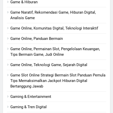
Game & Hiburan
Game Naratif, Rekomendasi Game, Hiburan Digital,
Analisis Game
Game Online, Komunitas Digital, Teknologi Interaktif
Game Online, Panduan Bermain
Game Online, Permainan Slot, Pengelolaan Keuangan,
Tips Bermain Game, Judi Online
Game Online, Teknologi Game, Sejarah Digital
Game Slot Online Strategi Bermain Slot Panduan Pemula
Tips Memaksimalkan Jackpot Hiburan Digital
Bertanggung Jawab
Gaming & Entertainment
Gaming & Tren Digital