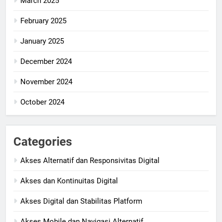
March 2025
February 2025
January 2025
December 2024
November 2024
October 2024
Categories
Akses Alternatif dan Responsivitas Digital
Akses dan Kontinuitas Digital
Akses Digital dan Stabilitas Platform
Akses Mobile dan Navigasi Alternatif