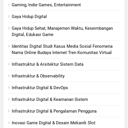
Gaming, Indie Games, Entertainment
Gaya Hidup Digital
Gaya Hidup Sehat, Manajemen Waktu, Keseimbangan
Digital, Edukasi Game
Identitas Digital Studi Kasus Media Sosial Fenomena
Nama Online Budaya Internet Tren Komunitas Virtual
Infrastruktur & Arsitektur Sistem Data
Infrastruktur & Observability
Infrastruktur Digital & DevOps
Infrastruktur Digital & Keamanan Sistem
Infrastruktur Digital & Pengalaman Pengguna
Inovasi Game Digital & Desain Mekanik Slot