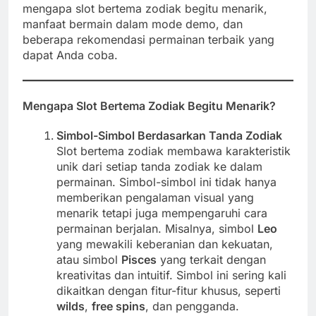
mengapa slot bertema zodiak begitu menarik,
manfaat bermain dalam mode demo, dan
beberapa rekomendasi permainan terbaik yang
dapat Anda coba.
Mengapa Slot Bertema Zodiak Begitu Menarik?
Simbol-Simbol Berdasarkan Tanda Zodiak
Slot bertema zodiak membawa karakteristik
unik dari setiap tanda zodiak ke dalam
permainan. Simbol-simbol ini tidak hanya
memberikan pengalaman visual yang
menarik tetapi juga mempengaruhi cara
permainan berjalan. Misalnya, simbol
Leo
yang mewakili keberanian dan kekuatan,
atau simbol
Pisces
yang terkait dengan
kreativitas dan intuitif. Simbol ini sering kali
dikaitkan dengan fitur-fitur khusus, seperti
wilds
,
free spins
, dan pengganda.