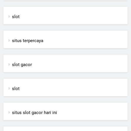
slot
situs terpercaya
slot gacor
slot
situs slot gacor hari ini