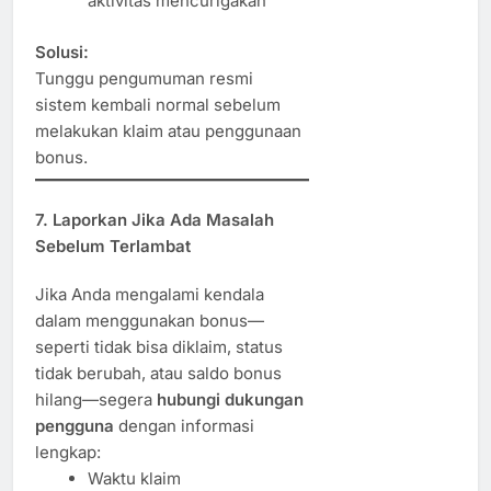
aktivitas mencurigakan
Solusi:
Tunggu pengumuman resmi
sistem kembali normal sebelum
melakukan klaim atau penggunaan
bonus.
7.
Laporkan Jika Ada Masalah
Sebelum Terlambat
Jika Anda mengalami kendala
dalam menggunakan bonus—
seperti tidak bisa diklaim, status
tidak berubah, atau saldo bonus
hilang—segera
hubungi dukungan
pengguna
dengan informasi
lengkap:
Waktu klaim