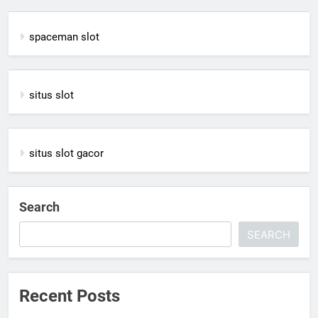
spaceman slot
situs slot
situs slot gacor
Search
SEARCH
Recent Posts