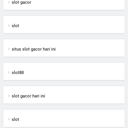
slot gacor
slot
situs slot gacor hari ini
slot88
slot gacor hari ini
slot