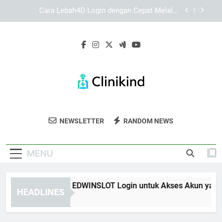
Skip
Daftar Edwinslot Resmi untuk Akses Akun yang
to
Lebih Stabil dan Mudah Dipahami
content
Daftar Lebah4D Resmi untuk Pengalaman Akses
yang Lebih Praktis dan Terarah
Panduan Lengkap EDWINSLOT Login untuk Akses
Akun yang Lebih Stabil
Cara Lebah4D Login dengan Cepat Melalui
Perangkat Mobile
Daftar Edwinslot Resmi untuk Akses Akun yang
Lebih Stabil dan Mudah Dipahami
Clinikind
Dapatkan Layanan Medis Profesional Di
Daftar Lebah4D Resmi untuk Pengalaman Akses
NEWSLETTER
RANDOM NEWS
yang Lebih Praktis dan Terarah
Clinikind.
MENU
nduan Lengkap EDWINSLOT Login untuk Akses Akun yang Lebi
HEADLINES
Month Ago