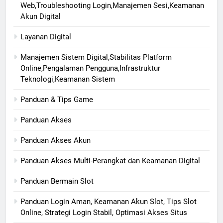
Web,Troubleshooting Login,Manajemen Sesi,Keamanan
Akun Digital
Layanan Digital
Manajemen Sistem Digital,Stabilitas Platform
Online,Pengalaman Pengguna,Infrastruktur
Teknologi,Keamanan Sistem
Panduan & Tips Game
Panduan Akses
Panduan Akses Akun
Panduan Akses Multi-Perangkat dan Keamanan Digital
Panduan Bermain Slot
Panduan Login Aman, Keamanan Akun Slot, Tips Slot
Online, Strategi Login Stabil, Optimasi Akses Situs