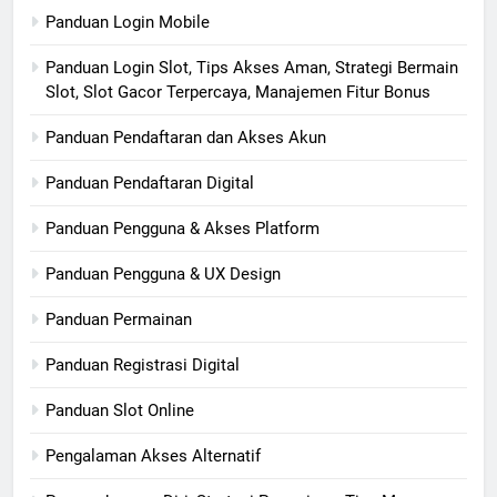
Panduan Login Mobile
Panduan Login Slot, Tips Akses Aman, Strategi Bermain
Slot, Slot Gacor Terpercaya, Manajemen Fitur Bonus
Panduan Pendaftaran dan Akses Akun
Panduan Pendaftaran Digital
Panduan Pengguna & Akses Platform
Panduan Pengguna & UX Design
Panduan Permainan
Panduan Registrasi Digital
Panduan Slot Online
Pengalaman Akses Alternatif