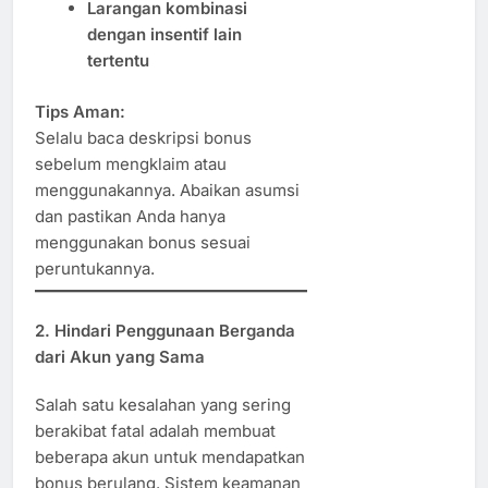
Larangan kombinasi
dengan insentif lain
tertentu
Tips Aman:
Selalu baca deskripsi bonus
sebelum mengklaim atau
menggunakannya. Abaikan asumsi
dan pastikan Anda hanya
menggunakan bonus sesuai
peruntukannya.
2.
Hindari Penggunaan Berganda
dari Akun yang Sama
Salah satu kesalahan yang sering
berakibat fatal adalah membuat
beberapa akun untuk mendapatkan
bonus berulang. Sistem keamanan