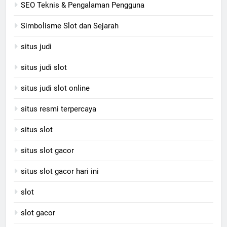
SEO Teknis & Pengalaman Pengguna
Simbolisme Slot dan Sejarah
situs judi
situs judi slot
situs judi slot online
situs resmi terpercaya
situs slot
situs slot gacor
situs slot gacor hari ini
slot
slot gacor