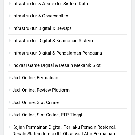
Infrastruktur & Arsitektur Sistem Data
Infrastruktur & Observability
Infrastruktur Digital & DevOps
Infrastruktur Digital & Keamanan Sistem
Infrastruktur Digital & Pengalaman Pengguna
Inovasi Game Digital & Desain Mekanik Slot
Judi Online, Permainan
Judi Online, Review Platform
Judi Online, Slot Online
Judi Online, Slot Online, RTP Tinggi
Kajian Permainan Digital, Perilaku Pemain Rasional,
Desain Sistem Interaktif, Observasi Alur Permainan,