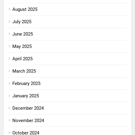
August 2025
July 2025
June 2025
May 2025
April 2025
March 2025
February 2025
January 2025
December 2024
November 2024
October 2024