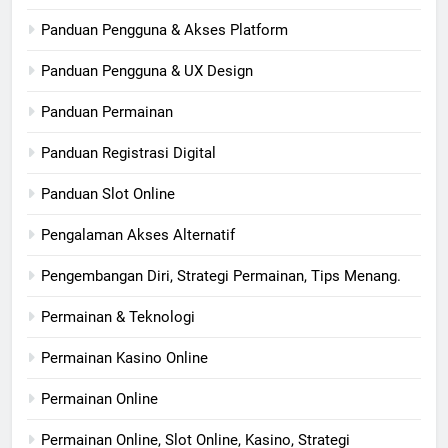
Panduan Pengguna & Akses Platform
Panduan Pengguna & UX Design
Panduan Permainan
Panduan Registrasi Digital
Panduan Slot Online
Pengalaman Akses Alternatif
Pengembangan Diri, Strategi Permainan, Tips Menang.
Permainan & Teknologi
Permainan Kasino Online
Permainan Online
Permainan Online, Slot Online, Kasino, Strategi