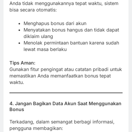
Anda tidak menggunakannya tepat waktu, sistem
bisa secara otomatis:
Menghapus bonus dari akun
Menyatakan bonus hangus dan tidak dapat
diklaim ulang
Menolak permintaan bantuan karena sudah
lewat masa berlaku
Tips Aman:
Gunakan fitur pengingat atau catatan pribadi untuk
memastikan Anda memanfaatkan bonus tepat
waktu.
4.
Jangan Bagikan Data Akun Saat Menggunakan
Bonus
Terkadang, dalam semangat berbagi informasi,
pengguna membagikan: