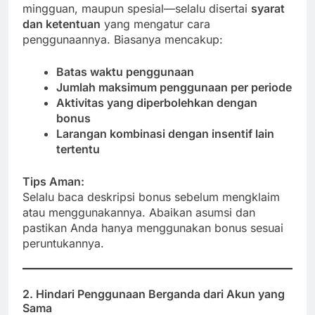
mingguan, maupun spesial—selalu disertai
syarat
dan ketentuan
yang mengatur cara
penggunaannya. Biasanya mencakup:
Batas waktu penggunaan
Jumlah maksimum penggunaan per periode
Aktivitas yang diperbolehkan dengan
bonus
Larangan kombinasi dengan insentif lain
tertentu
Tips Aman:
Selalu baca deskripsi bonus sebelum mengklaim
atau menggunakannya. Abaikan asumsi dan
pastikan Anda hanya menggunakan bonus sesuai
peruntukannya.
2.
Hindari Penggunaan Berganda dari Akun yang
Sama