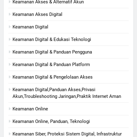
Keamanan Akses & Alternatif Akun
Keamanan Akses Digital
Keamanan Digital
Keamanan Digital & Edukasi Teknologi
Keamanan Digital & Panduan Pengguna
Keamanan Digital & Panduan Platform
Keamanan Digital & Pengelolaan Akses
Keamanan Digital,Panduan Akses,Privasi
Akun,Troubleshooting Jaringan,Praktik Internet Aman
Keamanan Online
Keamanan Online, Panduan, Teknologi
Keamanan Siber, Proteksi Sistem Digital, Infrastruktur