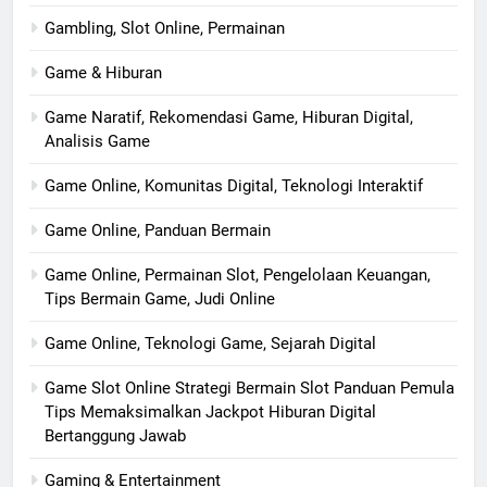
Gambling, Slot Online, Permainan
Game & Hiburan
Game Naratif, Rekomendasi Game, Hiburan Digital,
Analisis Game
Game Online, Komunitas Digital, Teknologi Interaktif
Game Online, Panduan Bermain
Game Online, Permainan Slot, Pengelolaan Keuangan,
Tips Bermain Game, Judi Online
Game Online, Teknologi Game, Sejarah Digital
Game Slot Online Strategi Bermain Slot Panduan Pemula
Tips Memaksimalkan Jackpot Hiburan Digital
Bertanggung Jawab
Gaming & Entertainment