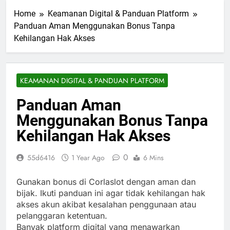
Home
Keamanan Digital & Panduan Platform
Panduan Aman Menggunakan Bonus Tanpa
Kehilangan Hak Akses
KEAMANAN DIGITAL & PANDUAN PLATFORM
Panduan Aman
Menggunakan Bonus Tanpa
Kehilangan Hak Akses
0
55d6416
1 Year Ago
6 Mins
Gunakan bonus di Corlaslot dengan aman dan
bijak. Ikuti panduan ini agar tidak kehilangan hak
akses akun akibat kesalahan penggunaan atau
pelanggaran ketentuan.
Banyak platform digital yang menawarkan