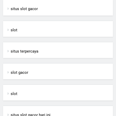
situs slot gacor
slot
situs terpercaya
slot gacor
slot
situs slot gacor hari ini