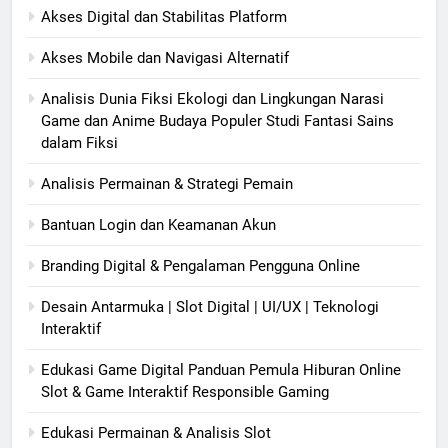
Akses Digital dan Stabilitas Platform
Akses Mobile dan Navigasi Alternatif
Analisis Dunia Fiksi Ekologi dan Lingkungan Narasi
Game dan Anime Budaya Populer Studi Fantasi Sains
dalam Fiksi
Analisis Permainan & Strategi Pemain
Bantuan Login dan Keamanan Akun
Branding Digital & Pengalaman Pengguna Online
Desain Antarmuka | Slot Digital | UI/UX | Teknologi
Interaktif
Edukasi Game Digital Panduan Pemula Hiburan Online
Slot & Game Interaktif Responsible Gaming
Edukasi Permainan & Analisis Slot