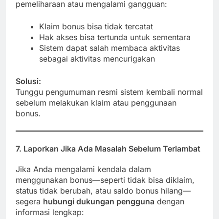
pemeliharaan atau mengalami gangguan:
Klaim bonus bisa tidak tercatat
Hak akses bisa tertunda untuk sementara
Sistem dapat salah membaca aktivitas
sebagai aktivitas mencurigakan
Solusi:
Tunggu pengumuman resmi sistem kembali normal
sebelum melakukan klaim atau penggunaan
bonus.
7.
Laporkan Jika Ada Masalah Sebelum Terlambat
Jika Anda mengalami kendala dalam
menggunakan bonus—seperti tidak bisa diklaim,
status tidak berubah, atau saldo bonus hilang—
segera
hubungi dukungan pengguna
dengan
informasi lengkap: