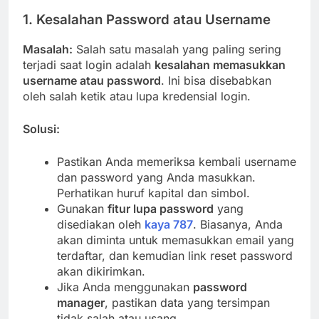
1. Kesalahan Password atau Username
Masalah:
Salah satu masalah yang paling sering
terjadi saat login adalah
kesalahan memasukkan
username atau password
. Ini bisa disebabkan
oleh salah ketik atau lupa kredensial login.
Solusi:
Pastikan Anda memeriksa kembali username
dan password yang Anda masukkan.
Perhatikan huruf kapital dan simbol.
Gunakan
fitur lupa password
yang
disediakan oleh
kaya 787
. Biasanya, Anda
akan diminta untuk memasukkan email yang
terdaftar, dan kemudian link reset password
akan dikirimkan.
Jika Anda menggunakan
password
manager
, pastikan data yang tersimpan
tidak salah atau usang.