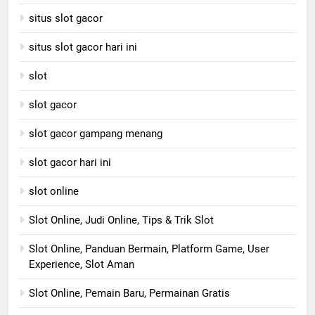
situs slot gacor
situs slot gacor hari ini
slot
slot gacor
slot gacor gampang menang
slot gacor hari ini
slot online
Slot Online, Judi Online, Tips & Trik Slot
Slot Online, Panduan Bermain, Platform Game, User
Experience, Slot Aman
Slot Online, Pemain Baru, Permainan Gratis