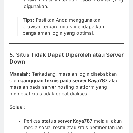
digunakan.
Tips:
Pastikan Anda menggunakan
browser terbaru untuk mendapatkan
pengalaman login yang optimal.
5. Situs Tidak Dapat Diperoleh atau Server
Down
Masalah:
Terkadang, masalah login disebabkan
oleh
gangguan teknis pada server Kaya787
atau
masalah pada server hosting platform yang
membuat situs tidak dapat diakses.
Solusi:
Periksa
status server Kaya787
melalui akun
media sosial resmi atau situs pemberitahuan