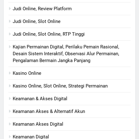
Judi Online, Review Platform
Judi Online, Slot Online
Judi Online, Slot Online, RTP Tinggi
Kajian Permainan Digital, Perilaku Pemain Rasional,
Desain Sistem Interaktif, Observasi Alur Permainan,
Pengalaman Bermain Jangka Panjang
Kasino Online
Kasino Online, Slot Online, Strategi Permainan
Keamanan & Akses Digital
Keamanan Akses & Alternatif Akun
Keamanan Akses Digital
Keamanan Digital