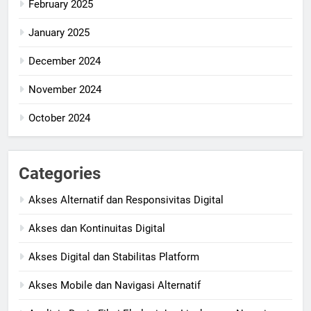
February 2025
January 2025
December 2024
November 2024
October 2024
Categories
Akses Alternatif dan Responsivitas Digital
Akses dan Kontinuitas Digital
Akses Digital dan Stabilitas Platform
Akses Mobile dan Navigasi Alternatif