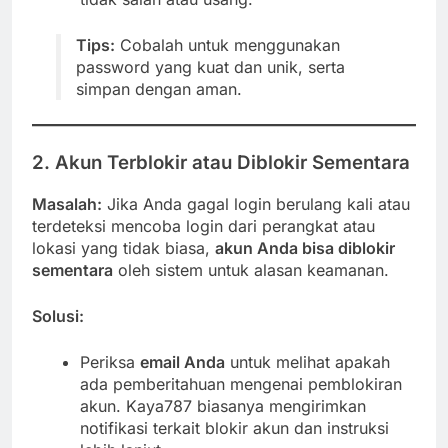
Tips:
Cobalah untuk menggunakan
password yang kuat dan unik, serta
simpan dengan aman.
2. Akun Terblokir atau Diblokir Sementara
Masalah:
Jika Anda gagal login berulang kali atau
terdeteksi mencoba login dari perangkat atau
lokasi yang tidak biasa,
akun Anda bisa diblokir
sementara
oleh sistem untuk alasan keamanan.
Solusi:
Periksa
email Anda
untuk melihat apakah
ada pemberitahuan mengenai pemblokiran
akun. Kaya787 biasanya mengirimkan
notifikasi terkait blokir akun dan instruksi