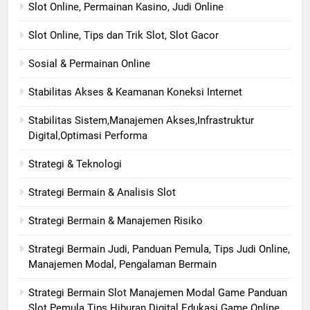
Slot Online, Permainan Kasino, Judi Online
Slot Online, Tips dan Trik Slot, Slot Gacor
Sosial & Permainan Online
Stabilitas Akses & Keamanan Koneksi Internet
Stabilitas Sistem,Manajemen Akses,Infrastruktur
Digital,Optimasi Performa
Strategi & Teknologi
Strategi Bermain & Analisis Slot
Strategi Bermain & Manajemen Risiko
Strategi Bermain Judi, Panduan Pemula, Tips Judi Online,
Manajemen Modal, Pengalaman Bermain
Strategi Bermain Slot Manajemen Modal Game Panduan
Slot Pemula Tips Hiburan Digital Edukasi Game Online