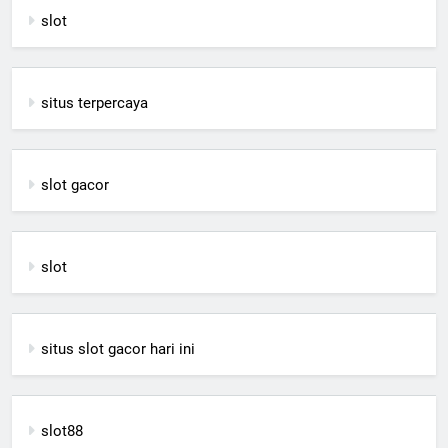
slot
situs terpercaya
slot gacor
slot
situs slot gacor hari ini
slot88