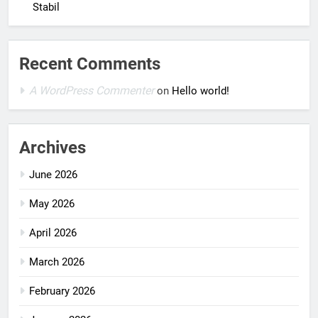
Stabil
Recent Comments
A WordPress Commenter
on
Hello world!
Archives
June 2026
May 2026
April 2026
March 2026
February 2026