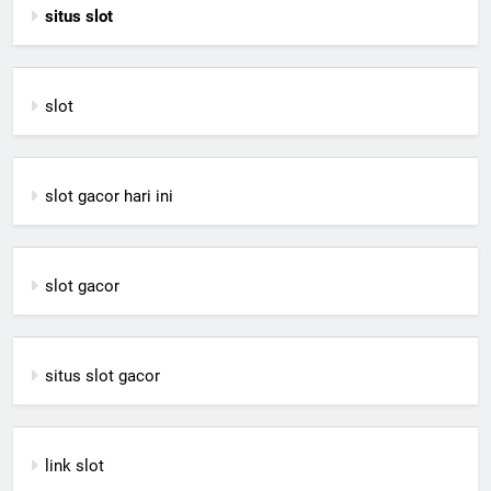
situs slot
slot
slot gacor hari ini
slot gacor
situs slot gacor
link slot