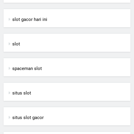
slot gacor hari ini
slot
spaceman slot
situs slot
situs slot gacor