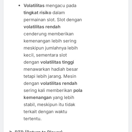
Volatilitas
mengacu pada
tingkat risiko
dalam
permainan slot. Slot dengan
volatilitas rendah
cenderung memberikan
kemenangan lebih sering
meskipun jumlahnya lebih
kecil, sementara slot
dengan
volatilitas tinggi
menawarkan hadiah besar
tetapi lebih jarang. Mesin
dengan
volatilitas rendah
sering kali memberikan
pola
kemenangan
yang lebih
stabil, meskipun itu tidak
terkait dengan waktu
tertentu.