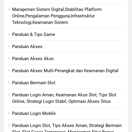
Manajemen Sistem Digital,Stabilitas Platform
Online,Pengalaman Pengguna,Infrastruktur
Teknologi,Keamanan Sistem
Panduan & Tips Game
Panduan Akses
Panduan Akses Akun
Panduan Akses Multi-Perangkat dan Keamanan Digital
Panduan Bermain Slot
Panduan Login Aman, Keamanan Akun Slot, Tips Slot
Online, Strategi Login Stabil, Optimasi Akses Situs
Panduan Login Mobile
Panduan Login Slot, Tips Akses Aman, Strategi Bermain
Slot, Slot Gacor Terpercaya, Manajemen Fitur Bonus