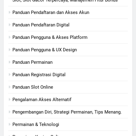
Panduan Pendaftaran dan Akses Akun
Panduan Pendaftaran Digital
Panduan Pengguna & Akses Platform
Panduan Pengguna & UX Design
Panduan Permainan
Panduan Registrasi Digital
Panduan Slot Online
Pengalaman Akses Alternatif
Pengembangan Diri, Strategi Permainan, Tips Menang.
Permainan & Teknologi