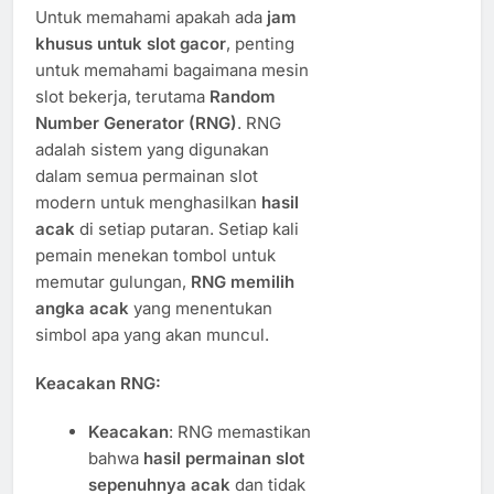
Untuk memahami apakah ada
jam
khusus untuk slot gacor
, penting
untuk memahami bagaimana mesin
slot bekerja, terutama
Random
Number Generator (RNG)
. RNG
adalah sistem yang digunakan
dalam semua permainan slot
modern untuk menghasilkan
hasil
acak
di setiap putaran. Setiap kali
pemain menekan tombol untuk
memutar gulungan,
RNG memilih
angka acak
yang menentukan
simbol apa yang akan muncul.
Keacakan RNG:
Keacakan
: RNG memastikan
bahwa
hasil permainan slot
sepenuhnya acak
dan tidak