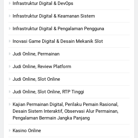
Infrastruktur Digital & DevOps
Infrastruktur Digital & Keamanan Sistem
Infrastruktur Digital & Pengalaman Pengguna
Inovasi Game Digital & Desain Mekanik Slot
Judi Online, Permainan
Judi Online, Review Platform
Judi Online, Slot Online
Judi Online, Slot Online, RTP Tinggi
Kajian Permainan Digital, Perilaku Pemain Rasional,
Desain Sistem Interaktif, Observasi Alur Permainan,
Pengalaman Bermain Jangka Panjang
Kasino Online