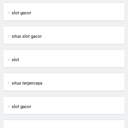
slot gacor
situs slot gacor
slot
situs terpercaya
slot gacor