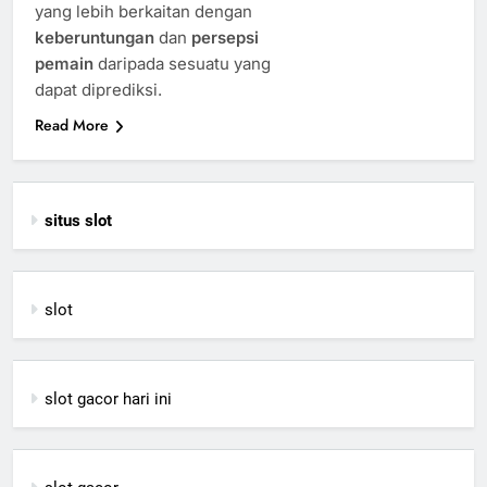
yang lebih berkaitan dengan
keberuntungan
dan
persepsi
pemain
daripada sesuatu yang
dapat diprediksi.
Read More
situs slot
slot
slot gacor hari ini