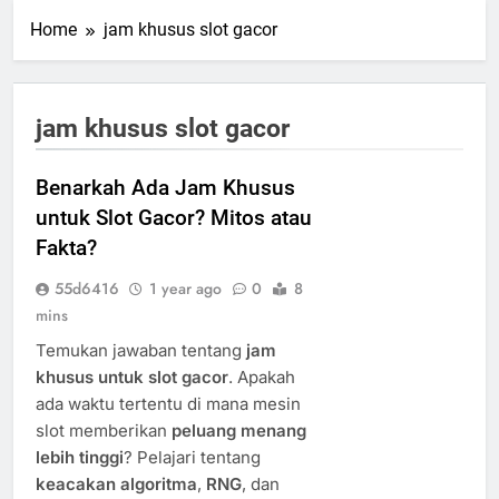
Home
jam khusus slot gacor
jam khusus slot gacor
Benarkah Ada Jam Khusus
untuk Slot Gacor? Mitos atau
Fakta?
55d6416
1 year ago
0
8
mins
Temukan jawaban tentang
jam
khusus untuk slot gacor
. Apakah
ada waktu tertentu di mana mesin
slot memberikan
peluang menang
lebih tinggi
? Pelajari tentang
keacakan algoritma
,
RNG
, dan