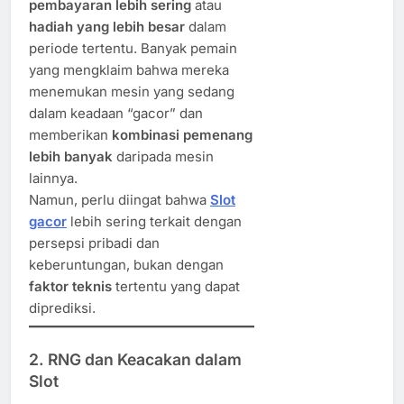
pembayaran lebih sering
atau
hadiah yang lebih besar
dalam
periode tertentu. Banyak pemain
yang mengklaim bahwa mereka
menemukan mesin yang sedang
dalam keadaan “gacor” dan
memberikan
kombinasi pemenang
lebih banyak
daripada mesin
lainnya.
Namun, perlu diingat bahwa
Slot
gacor
lebih sering terkait dengan
persepsi pribadi dan
keberuntungan, bukan dengan
faktor teknis
tertentu yang dapat
diprediksi.
2.
RNG dan Keacakan dalam
Slot