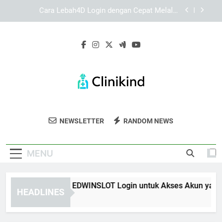
Skip
Daftar Edwinslot Resmi untuk Akses Akun yang
to
Lebih Stabil dan Mudah Dipahami
content
Daftar Lebah4D Resmi untuk Pengalaman Akses
yang Lebih Praktis dan Terarah
Panduan Lengkap EDWINSLOT Login untuk Akses
Akun yang Lebih Stabil
Cara Lebah4D Login dengan Cepat Melalui
Perangkat Mobile
Daftar Edwinslot Resmi untuk Akses Akun yang
Lebih Stabil dan Mudah Dipahami
Clinikind
Dapatkan Layanan Medis Profesional Di
Daftar Lebah4D Resmi untuk Pengalaman Akses
NEWSLETTER
RANDOM NEWS
yang Lebih Praktis dan Terarah
Clinikind.
MENU
nduan Lengkap EDWINSLOT Login untuk Akses Akun yang Lebi
HEADLINES
Month Ago