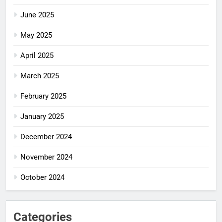
June 2025
May 2025
April 2025
March 2025
February 2025
January 2025
December 2024
November 2024
October 2024
Categories