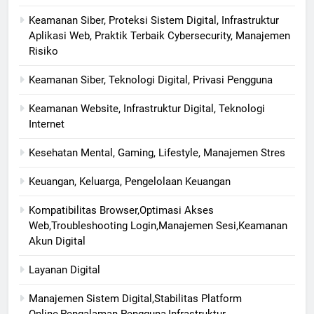
Keamanan Siber, Proteksi Sistem Digital, Infrastruktur
Aplikasi Web, Praktik Terbaik Cybersecurity, Manajemen
Risiko
Keamanan Siber, Teknologi Digital, Privasi Pengguna
Keamanan Website, Infrastruktur Digital, Teknologi
Internet
Kesehatan Mental, Gaming, Lifestyle, Manajemen Stres
Keuangan, Keluarga, Pengelolaan Keuangan
Kompatibilitas Browser,Optimasi Akses
Web,Troubleshooting Login,Manajemen Sesi,Keamanan
Akun Digital
Layanan Digital
Manajemen Sistem Digital,Stabilitas Platform
Online,Pengalaman Pengguna,Infrastruktur