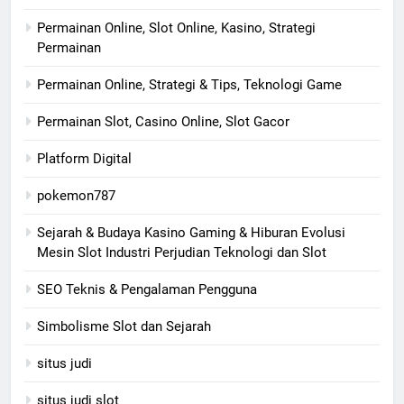
Permainan Online, Slot Online, Kasino, Strategi
Permainan
Permainan Online, Strategi & Tips, Teknologi Game
Permainan Slot, Casino Online, Slot Gacor
Platform Digital
pokemon787
Sejarah & Budaya Kasino Gaming & Hiburan Evolusi
Mesin Slot Industri Perjudian Teknologi dan Slot
SEO Teknis & Pengalaman Pengguna
Simbolisme Slot dan Sejarah
situs judi
situs judi slot