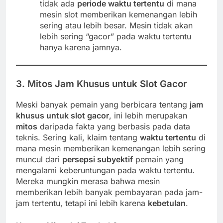
tidak ada
periode waktu tertentu
di mana
mesin slot memberikan kemenangan lebih
sering atau lebih besar. Mesin tidak akan
lebih sering “gacor” pada waktu tertentu
hanya karena jamnya.
3.
Mitos Jam Khusus untuk Slot Gacor
Meski banyak pemain yang berbicara tentang
jam
khusus untuk slot gacor
, ini lebih merupakan
mitos
daripada fakta yang berbasis pada data
teknis. Sering kali, klaim tentang
waktu tertentu
di
mana mesin memberikan kemenangan lebih sering
muncul dari
persepsi subyektif
pemain yang
mengalami keberuntungan pada waktu tertentu.
Mereka mungkin merasa bahwa mesin
memberikan lebih banyak pembayaran pada jam-
jam tertentu, tetapi ini lebih karena
kebetulan
.