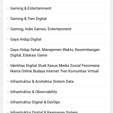
Gaming & Entertainment
Gaming & Tren Digital
Gaming, Indie Games, Entertainment
Gaya Hidup Digital
Gaya Hidup Sehat, Manajemen Waktu, Keseimbangan
Digital, Edukasi Game
Identitas Digital Studi Kasus Media Sosial Fenomena
Nama Online Budaya Internet Tren Komunitas Virtual
Infrastruktur & Arsitektur Sistem Data
Infrastruktur & Observability
Infrastruktur Digital & DevOps
Infrastruktur Digital & Keamanan Sistem