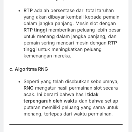
RTP
adalah persentase dari total taruhan
yang akan dibayar kembali kepada pemain
dalam jangka panjang. Mesin slot dengan
RTP tinggi
memberikan peluang lebih besar
untuk menang dalam jangka panjang, dan
pemain sering mencari mesin dengan
RTP
tinggi
untuk meningkatkan peluang
kemenangan mereka.
c. Algoritma RNG
Seperti yang telah disebutkan sebelumnya,
RNG
mengatur hasil permainan slot secara
acak. Ini berarti bahwa hasil
tidak
terpengaruh oleh waktu
dan bahwa setiap
putaran memiliki peluang yang sama untuk
menang, terlepas dari waktu permainan.