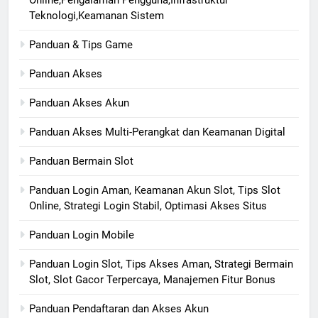
Teknologi,Keamanan Sistem
Panduan & Tips Game
Panduan Akses
Panduan Akses Akun
Panduan Akses Multi-Perangkat dan Keamanan Digital
Panduan Bermain Slot
Panduan Login Aman, Keamanan Akun Slot, Tips Slot
Online, Strategi Login Stabil, Optimasi Akses Situs
Panduan Login Mobile
Panduan Login Slot, Tips Akses Aman, Strategi Bermain
Slot, Slot Gacor Terpercaya, Manajemen Fitur Bonus
Panduan Pendaftaran dan Akses Akun