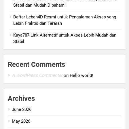
Stabil dan Mudah Dipahami
Daftar Lebah4D Resmi untuk Pengalaman Akses yang
Lebih Praktis dan Terarah
Kaya787 Link Alternatif untuk Akses Lebih Mudah dan
Stabil
Recent Comments
A WordPress Commenter
on
Hello world!
Archives
June 2026
May 2026