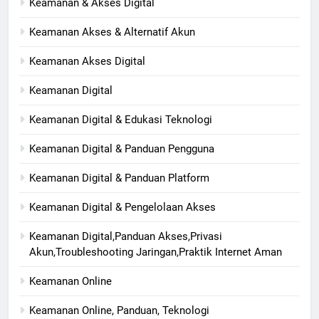
Keamanan & Akses Digital
Keamanan Akses & Alternatif Akun
Keamanan Akses Digital
Keamanan Digital
Keamanan Digital & Edukasi Teknologi
Keamanan Digital & Panduan Pengguna
Keamanan Digital & Panduan Platform
Keamanan Digital & Pengelolaan Akses
Keamanan Digital,Panduan Akses,Privasi
Akun,Troubleshooting Jaringan,Praktik Internet Aman
Keamanan Online
Keamanan Online, Panduan, Teknologi