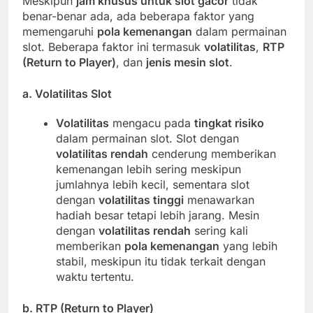
Meskipun
jam khusus untuk slot gacor
tidak
benar-benar ada, ada beberapa faktor yang
memengaruhi
pola kemenangan
dalam permainan
slot. Beberapa faktor ini termasuk
volatilitas
,
RTP
(Return to Player)
, dan
jenis mesin slot
.
a. Volatilitas Slot
Volatilitas
mengacu pada
tingkat risiko
dalam permainan slot. Slot dengan
volatilitas rendah
cenderung memberikan
kemenangan lebih sering meskipun
jumlahnya lebih kecil, sementara slot
dengan
volatilitas tinggi
menawarkan
hadiah besar tetapi lebih jarang. Mesin
dengan
volatilitas rendah
sering kali
memberikan
pola kemenangan
yang lebih
stabil, meskipun itu tidak terkait dengan
waktu tertentu.
b. RTP (Return to Player)