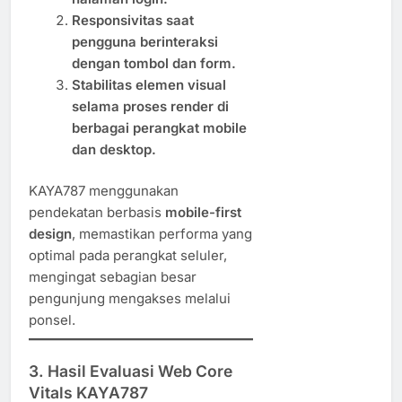
Responsivitas saat
pengguna berinteraksi
dengan tombol dan form.
Stabilitas elemen visual
selama proses render di
berbagai perangkat mobile
dan desktop.
KAYA787 menggunakan
pendekatan berbasis
mobile-first
design
, memastikan performa yang
optimal pada perangkat seluler,
mengingat sebagian besar
pengunjung mengakses melalui
ponsel.
3. Hasil Evaluasi Web Core
Vitals KAYA787