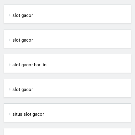
slot gacor
slot gacor
slot gacor hari ini
slot gacor
situs slot gacor