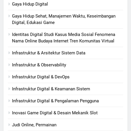
Gaya Hidup Digital
Gaya Hidup Sehat, Manajemen Waktu, Keseimbangan
Digital, Edukasi Game
Identitas Digital Studi Kasus Media Sosial Fenomena
Nama Online Budaya Internet Tren Komunitas Virtual
Infrastruktur & Arsitektur Sistem Data
Infrastruktur & Observability
Infrastruktur Digital & DevOps
Infrastruktur Digital & Keamanan Sistem
Infrastruktur Digital & Pengalaman Pengguna
Inovasi Game Digital & Desain Mekanik Slot
Judi Online, Permainan