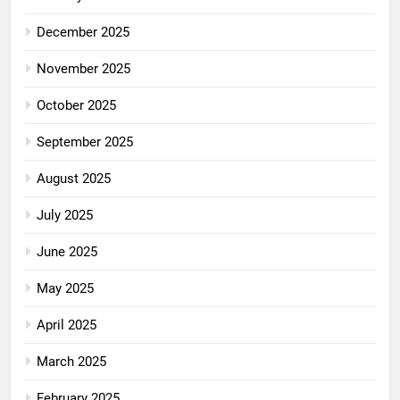
December 2025
November 2025
October 2025
September 2025
August 2025
July 2025
June 2025
May 2025
April 2025
March 2025
February 2025