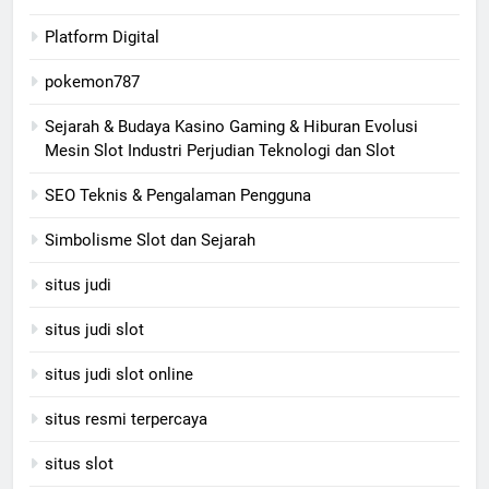
Platform Digital
pokemon787
Sejarah & Budaya Kasino Gaming & Hiburan Evolusi
Mesin Slot Industri Perjudian Teknologi dan Slot
SEO Teknis & Pengalaman Pengguna
Simbolisme Slot dan Sejarah
situs judi
situs judi slot
situs judi slot online
situs resmi terpercaya
situs slot