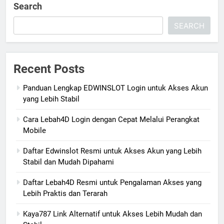
Search
SEARCH
Recent Posts
Panduan Lengkap EDWINSLOT Login untuk Akses Akun
yang Lebih Stabil
Cara Lebah4D Login dengan Cepat Melalui Perangkat
Mobile
Daftar Edwinslot Resmi untuk Akses Akun yang Lebih
Stabil dan Mudah Dipahami
Daftar Lebah4D Resmi untuk Pengalaman Akses yang
Lebih Praktis dan Terarah
Kaya787 Link Alternatif untuk Akses Lebih Mudah dan