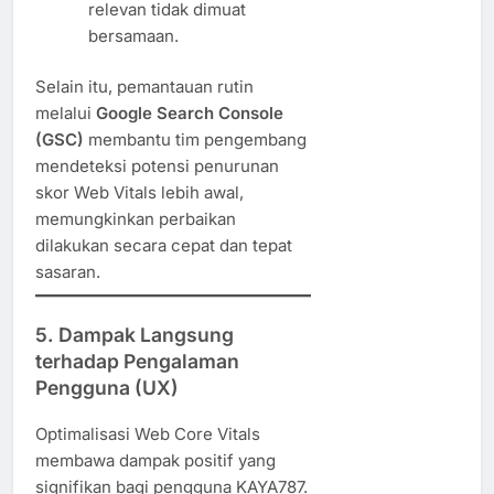
relevan tidak dimuat
bersamaan.
Selain itu, pemantauan rutin
melalui
Google Search Console
(GSC)
membantu tim pengembang
mendeteksi potensi penurunan
skor Web Vitals lebih awal,
memungkinkan perbaikan
dilakukan secara cepat dan tepat
sasaran.
5. Dampak Langsung
terhadap Pengalaman
Pengguna (UX)
Optimalisasi Web Core Vitals
membawa dampak positif yang
signifikan bagi pengguna KAYA787.