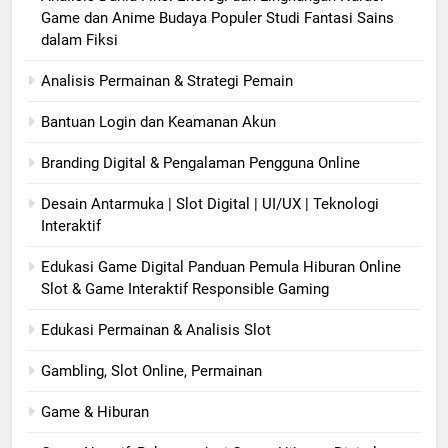
Game dan Anime Budaya Populer Studi Fantasi Sains
dalam Fiksi
Analisis Permainan & Strategi Pemain
Bantuan Login dan Keamanan Akun
Branding Digital & Pengalaman Pengguna Online
Desain Antarmuka | Slot Digital | UI/UX | Teknologi
Interaktif
Edukasi Game Digital Panduan Pemula Hiburan Online
Slot & Game Interaktif Responsible Gaming
Edukasi Permainan & Analisis Slot
Gambling, Slot Online, Permainan
Game & Hiburan