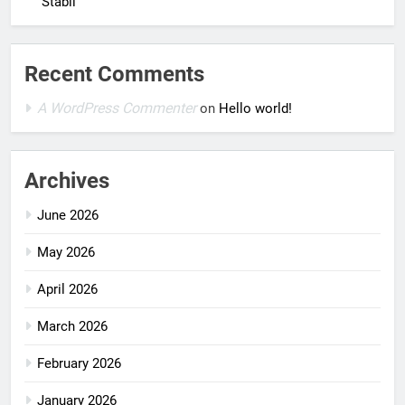
Stabil
Recent Comments
A WordPress Commenter
on
Hello world!
Archives
June 2026
May 2026
April 2026
March 2026
February 2026
January 2026