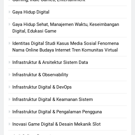
Gaya Hidup Digital
Gaya Hidup Sehat, Manajemen Waktu, Keseimbangan
Digital, Edukasi Game
Identitas Digital Studi Kasus Media Sosial Fenomena
Nama Online Budaya Internet Tren Komunitas Virtual
Infrastruktur & Arsitektur Sistem Data
Infrastruktur & Observability
Infrastruktur Digital & DevOps
Infrastruktur Digital & Keamanan Sistem
Infrastruktur Digital & Pengalaman Pengguna
Inovasi Game Digital & Desain Mekanik Slot