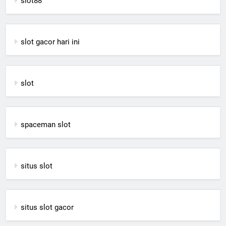
slot88
slot gacor hari ini
slot
spaceman slot
situs slot
situs slot gacor