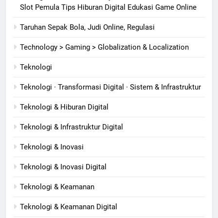
Slot Pemula Tips Hiburan Digital Edukasi Game Online
Taruhan Sepak Bola, Judi Online, Regulasi
Technology > Gaming > Globalization & Localization
Teknologi
Teknologi · Transformasi Digital · Sistem & Infrastruktur
Teknologi & Hiburan Digital
Teknologi & Infrastruktur Digital
Teknologi & Inovasi
Teknologi & Inovasi Digital
Teknologi & Keamanan
Teknologi & Keamanan Digital