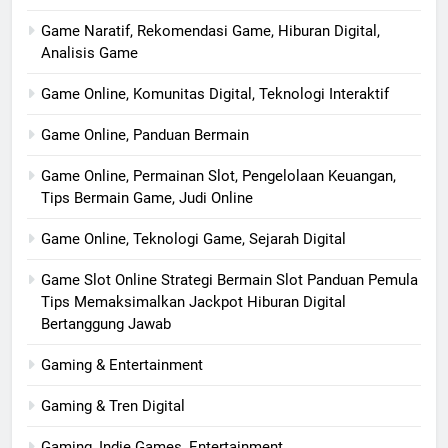
Game Naratif, Rekomendasi Game, Hiburan Digital,
Analisis Game
Game Online, Komunitas Digital, Teknologi Interaktif
Game Online, Panduan Bermain
Game Online, Permainan Slot, Pengelolaan Keuangan,
Tips Bermain Game, Judi Online
Game Online, Teknologi Game, Sejarah Digital
Game Slot Online Strategi Bermain Slot Panduan Pemula
Tips Memaksimalkan Jackpot Hiburan Digital
Bertanggung Jawab
Gaming & Entertainment
Gaming & Tren Digital
Gaming, Indie Games, Entertainment