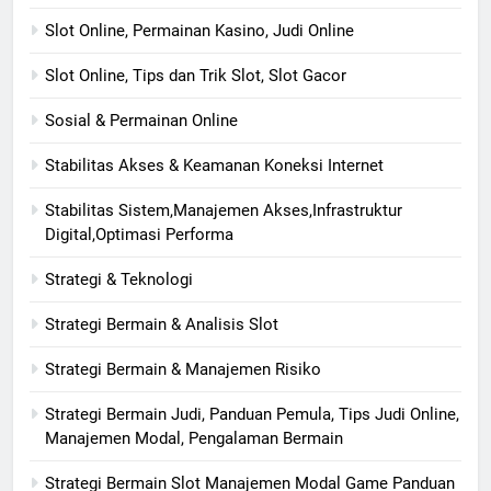
Slot Online, Permainan Kasino, Judi Online
Slot Online, Tips dan Trik Slot, Slot Gacor
Sosial & Permainan Online
Stabilitas Akses & Keamanan Koneksi Internet
Stabilitas Sistem,Manajemen Akses,Infrastruktur
Digital,Optimasi Performa
Strategi & Teknologi
Strategi Bermain & Analisis Slot
Strategi Bermain & Manajemen Risiko
Strategi Bermain Judi, Panduan Pemula, Tips Judi Online,
Manajemen Modal, Pengalaman Bermain
Strategi Bermain Slot Manajemen Modal Game Panduan