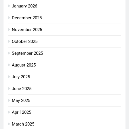
January 2026
December 2025
November 2025
October 2025
September 2025
August 2025
July 2025
June 2025
May 2025
April 2025
March 2025