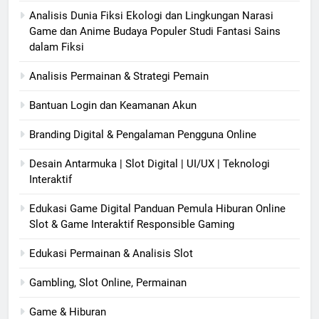
Analisis Dunia Fiksi Ekologi dan Lingkungan Narasi
Game dan Anime Budaya Populer Studi Fantasi Sains
dalam Fiksi
Analisis Permainan & Strategi Pemain
Bantuan Login dan Keamanan Akun
Branding Digital & Pengalaman Pengguna Online
Desain Antarmuka | Slot Digital | UI/UX | Teknologi
Interaktif
Edukasi Game Digital Panduan Pemula Hiburan Online
Slot & Game Interaktif Responsible Gaming
Edukasi Permainan & Analisis Slot
Gambling, Slot Online, Permainan
Game & Hiburan