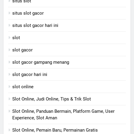
situs slot
situs slot gacor
situs slot gacor hari ini
slot
slot gacor
slot gacor gampang menang
slot gacor hari ini
slot online
Slot Online, Judi Online, Tips & Trik Slot
Slot Online, Panduan Bermain, Platform Game, User
Experience, Slot Aman
Slot Online, Pemain Baru, Permainan Gratis