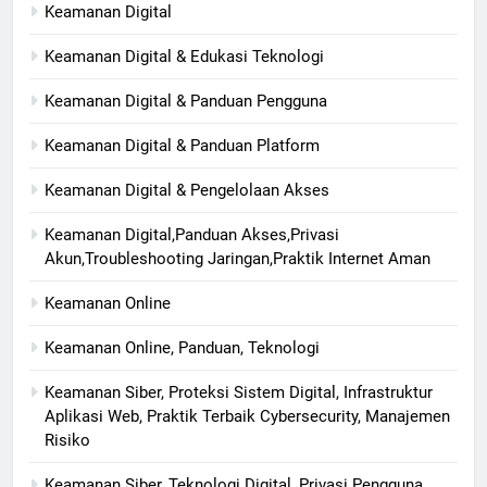
Keamanan Digital
Keamanan Digital & Edukasi Teknologi
Keamanan Digital & Panduan Pengguna
Keamanan Digital & Panduan Platform
Keamanan Digital & Pengelolaan Akses
Keamanan Digital,Panduan Akses,Privasi
Akun,Troubleshooting Jaringan,Praktik Internet Aman
Keamanan Online
Keamanan Online, Panduan, Teknologi
Keamanan Siber, Proteksi Sistem Digital, Infrastruktur
Aplikasi Web, Praktik Terbaik Cybersecurity, Manajemen
Risiko
Keamanan Siber, Teknologi Digital, Privasi Pengguna